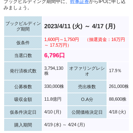
ブックビルディング期間中に、
幹事証券
からIPOに申し込
みましょう。
ブックビルディン
2023/4/11 (火) ～ 4/17 (月)
グ期間
1,600円～1,750円
（抽選資金：16万円
仮条件
～ 17.5万円）
6,796口
当選口数
3,794,130
オファリングレシ
17.9％
発行済株式数
株
オ
330,000株
261,000株
公募株数
売出株数
11.8億円
88,600株
吸収金額
O.A分
4/10 (月)
4/18 (火)
仮条件決定日
公開価格決定日
4/19 (水) ～ 4/24 (月)
購入期間