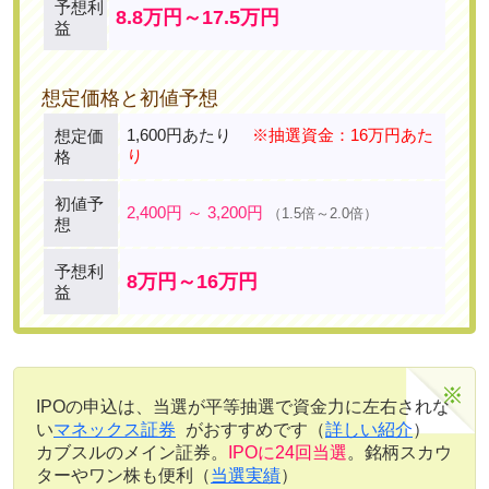
予想利
8.8万円～17.5万円
益
想定価格と初値予想
1,600円あたり
※抽選資金：16万円あた
想定価
り
格
初値予
2,400円 ～ 3,200円
（1.5倍～2.0倍）
想
予想利
8万円～16万円
益
IPOの申込は、当選が平等抽選で資金力に左右されな
い
マネックス証券
がおすすめです（
詳しい紹介
）
カブスルのメイン証券。
IPOに24回当選
。銘柄スカウ
ターやワン株も便利（
当選実績
）