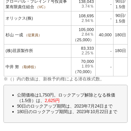
グローバル・ブレイン７号投資事
90日/
138,043
-
3.74％
業有限責任組合
1.5倍
VC
90日/
108,695
オリックス(株)
-
2.94％
1.5倍
105,000
2.84％
杉山 一成
40,000
180日
従業員
（25,000）
83,333
(株)荏原製作所
180日
-
2.25％
70,000
1.89％
中井 努
-
取締役
（70,000）
※（）内の数値は、新株予約権による潜在株式数。
公開価格は1,750円。ロックアップ解除となる株価
（1.5倍）は、
2,625円
90日のロックアップ期間は、2023年7月24日まで
180日のロックアップ期間は、2023年10月22日まで