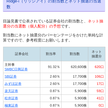
Ridge-i（リッジアイ）の割当数とネット抽選の当選
数
目論見書で公表されている証券会社の割当数と、
ネット抽
選分の当選数（個人配分）の予想
です。
割当数にネット抽選分のパーセンテージをかけた単純な計
算ですので、参考程度にお願いします。
ネット
証券会社
割当率
割当数
抽選分
主幹事
91.32％
620,600株
620口
SMBC日興証券
SBI証券
2.60％
17,700株
106口
みずほ証券
2.60％
17,700株
17口
楽天証券
0.87％
5,900株
59口
松井証券
0.87％
5,900株
41口
極東証券
0.87％
5,900株
0口