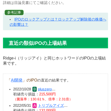
詳細は目論見書にてご確認ください。
参考記事
IPOのロックアップとは？ロックアップ解除後の株価へ
の影響は？
直近の類似IPOの上場結果
Ridge-i（リッジアイ）と同じホットワードのIPOの上場結
果です。
「
AI開発
」のIPO
の直近の結果です。
2022/10/28
pluszero
…
初値売り損益：
215,500円
（騰落率：130.61％、倍率：2.31倍）
2022/05/31
トリプルアイズ
…
初値売り損益：
132,000円