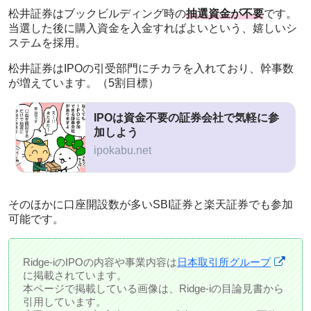
松井証券はブックビルディング時の
抽選資金が不要
です。
当選した後に購入資金を入金すればよいという、嬉しいシ
ステムを採用。
松井証券はIPOの引受部門にチカラを入れており、幹事数
が増えています。（5割目標）
IPOは資金不要の証券会社で気軽に参
加しよう
ipokabu.net
そのほかに口座開設数が多いSBI証券と楽天証券でも参加
可能です。
Ridge-iのIPOの内容や事業内容は
日本取引所グループ
に掲載されています。
本ページで掲載している画像は、Ridge-iの目論見書から
引用しています。