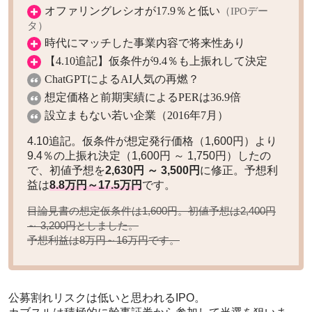
オファリングレシオが17.9％と低い
（IPOデー
タ）
時代にマッチした事業内容で将来性あり
【4.10追記】仮条件が9.4％も上振れして決定
ChatGPTによるAI人気の再燃？
想定価格と前期実績によるPERは36.9倍
設立まもない若い企業（2016年7月）
4.10追記。仮条件が想定発行価格（1,600円）より
9.4％の上振れ決定（1,600円 ～ 1,750円）したの
で、初値予想を
2,630円 ～ 3,500円
に修正。予想利
益は
8.8万円～17.5万円
です。
目論見書の想定仮条件は1,600円。初値予想は
2,400円
としました。
～ 3,200円
予想利益は
です。
8万円～16万円
公募割れリスクは低いと思われるIPO。