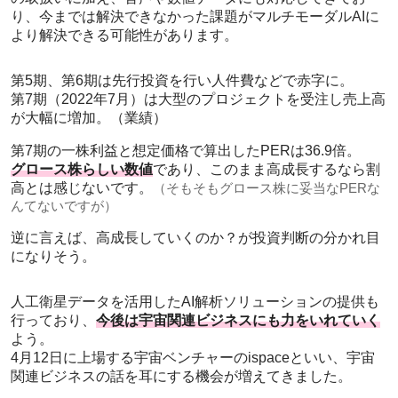
り、今までは解決できなかった課題がマルチモーダルAIに
より解決できる可能性があります。
第5期、第6期は先行投資を行い人件費などで赤字に。
第7期（2022年7月）は大型のプロジェクトを受注し売上高
が大幅に増加。（業績）
第7期の一株利益と想定価格で算出したPERは36.9倍。
グロース株らしい数値
であり、このまま高成長するなら割
高とは感じないです。
（そもそもグロース株に妥当なPERな
んてないですが）
逆に言えば、高成長していくのか？が投資判断の分かれ目
になりそう。
人工衛星データを活用したAI解析ソリューションの提供も
行っており、
今後は宇宙関連ビジネスにも力をいれていく
よう。
4月12日に上場する宇宙ベンチャーのispaceといい、宇宙
関連ビジネスの話を耳にする機会が増えてきました。