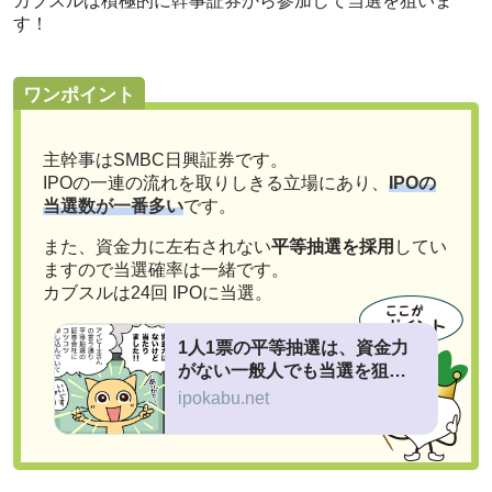
カブスルは積極的に幹事証券から参加して当選を狙いま
す！
ワンポイント
主幹事はSMBC日興証券です。
IPOの一連の流れを取りしきる立場にあり、
IPOの
当選数が一番多い
です。
また、資金力に左右されない
平等抽選を採用
してい
ますので当選確率は一緒です。
カブスルは24回 IPOに当選。
1人1票の平等抽選は、資金力
がない一般人でも当選を狙え
る！
ipokabu.net