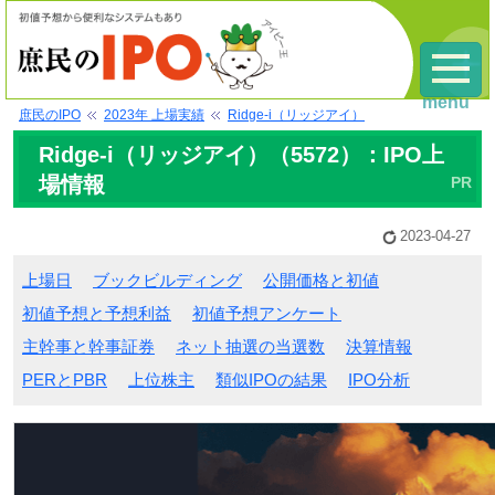
menu
庶民のIPO
2023年 上場実績
Ridge-i（リッジアイ）
Ridge-i（リッジアイ）（5572）：IPO上
場情報
2023-04-27
上場日
ブックビルディング
公開価格と初値
初値予想と予想利益
初値予想アンケート
主幹事と幹事証券
ネット抽選の当選数
決算情報
PERとPBR
上位株主
類似IPOの結果
IPO分析