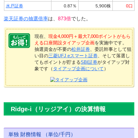
水戸証券
0.87％
5,900株
0口
楽天証券の抽選倍率
は、
873倍
でした。
現在、
現金4,000円＋最大7,000ポイントがもら
える口座開設タイアップ企画
を実施中です。
抽選資金が不要の
松井証券
、委託幹事として狙
い目の
三菱UFJ eスマート証券
、そして落選し
てもポイントが貯まる
SBI証券
がタイアップ対
象です（
タイアップ企画について
）
Ridge-i（リッジアイ）の決算情報
単独 財務情報 （単位/千円）