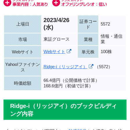
2023/4/26
証券コー
上場日
5572
(水)
ド
情報・通信
東証グロース
市場
業種
業
Webサイト
100株
Webサイト
単元株
Yahoo!ファイナン
Ridge-i（リッジアイ）
（5572）
ス
66.4億円（公開価格で計算）
時価総額
168.6億円（初値で計算）
Ridge-i（リッジアイ）のブックビルディ
ング内容