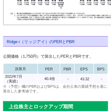
Ridge-i（リッジアイ）のPERとPBR
公開価格（1,750円）で算出したPERとPBRです。
決算月
PER
PBR
EPS
BPS
2022年7月
40.4倍
-
43.32
-
（実績）
※（予想）欄のPBRおよびBPSは、会社公表の業績予想を基に
算出した参考値です。
上位株主とロックアップ期間