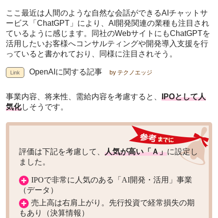
ここ最近は人間のような自然な会話ができるAIチャットサ
ービス「ChatGPT」により、AI開発関連の業種も注目され
ているように感じます。同社のWebサイトにもChatGPTを
活用したいお客様へコンサルティングや開発導入支援を行
っていると書かれており、同様に注目されそう。
OpenAIに関する記事
by テクノエッジ
事業内容、将来性、需給内容を考慮すると、
IPOとして人
気化
しそうです。
評価は下記を考慮して、
人気が高い「Ａ」
に設定し
ました。
IPOで非常に人気のある「AI開発・活用」事業
（データ）
売上高は右肩上がり。先行投資で経常損失の期
もあり（決算情報）