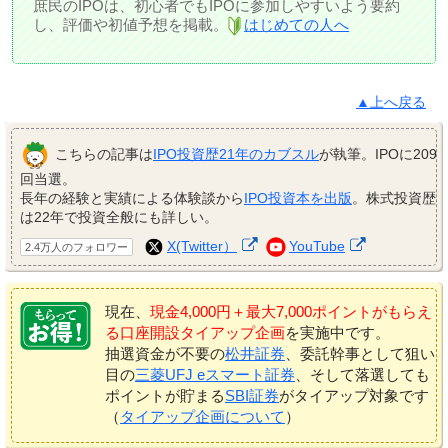
庶民のIPOは、初心者でもIPOに参加しやすいよう要約
し、評価や初値予想を掲載。
はじめての人へ
▲上へ戻る
こちらの記事は
IPO投資歴21年のカブスル
が執筆。IPOに209
回当選。
長年の経験と実績による体験談から
IPO投資本を出版
。株式投資歴
は22年で投資全般にも詳しい。
X(Twitter）
YouTube
2.4万人のフォロワー
現在、
現金4,000円＋最大7,000ポイントがもらえ
る口座開設タイアップ企画
を実施中です。
抽選資金が不要の
松井証券
、委託幹事として狙い
目の
三菱UFJ eスマート証券
、そして落選しても
ポイントが貯まる
SBI証券
がタイアップ対象です
（
タイアップ企画について
）