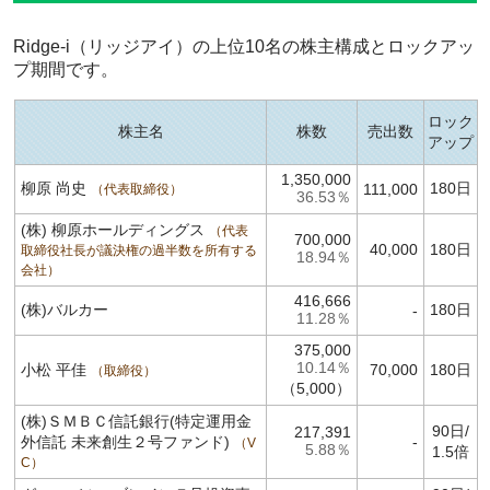
Ridge-i（リッジアイ）の上位10名の株主構成とロックアッ
プ期間です。
ロック
株主名
株数
売出数
アップ
1,350,000
柳原 尚史
180日
111,000
代表取締役
36.53％
(株) 柳原ホールディングス
代表
700,000
40,000
180日
取締役社長が議決権の過半数を所有する
18.94％
会社
416,666
(株)バルカー
180日
-
11.28％
375,000
10.14％
小松 平佳
70,000
180日
取締役
（5,000）
(株)ＳＭＢＣ信託銀行(特定運用金
90日/
217,391
外信託 未来創生２号ファンド)
-
V
5.88％
1.5倍
C