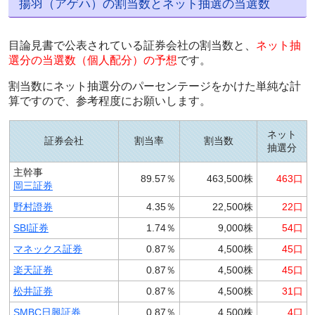
揚羽（アゲハ）の割当数とネット抽選の当選数
目論見書で公表されている証券会社の割当数と、
ネット抽
選分の当選数（個人配分）の予想
です。
割当数にネット抽選分のパーセンテージをかけた単純な計
算ですので、参考程度にお願いします。
ネット
証券会社
割当率
割当数
抽選分
主幹事
89.57％
463,500株
463口
岡三証券
野村證券
4.35％
22,500株
22口
SBI証券
1.74％
9,000株
54口
マネックス証券
0.87％
4,500株
45口
楽天証券
0.87％
4,500株
45口
松井証券
0.87％
4,500株
31口
SMBC日興証券
0.87％
4,500株
4口