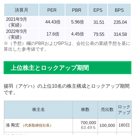
決算月
PER
PBR
EPS
BPS
2021年9月
44.43倍
5.96倍
31.51
235.04
（実績）
2022年9月
17.6倍
4.45倍
79.55
314.58
（実績）
※（予想）欄のPBRおよびBPSは、会社公表の業績予想を基に
算出した参考値です。
上位株主とロックアップ期間
揚羽（アゲハ）の上位10名の株主構成とロックアップ期間
です。
ロック
株主名
株数
売出数
アップ
700,000
湊 剛宏
180日
100,000
代表取締役社長
63.49％