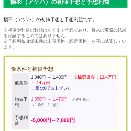
揚羽（アゲハ）の初値予想と予想利益
揚羽（アゲハ）の初値予想と予想利益です。
※初値や利益の数値はあくまで予想であり、将来の実際の結果
を保証するものではありません。
※予想利益は仮条件の上限価格（想定価格）を基に試算してい
ます。
仮条件と初値予想
1,340円 ～ 1,400円
※抽選資金：13.4万円
～ 14万円
仮条件
上限は0.7％上ブレ↑
1,350円 ～ 1,470円
初値予
※9/4 修正
想
（1.0倍～1.1倍）
予想利
-5,000円～7,000円
益