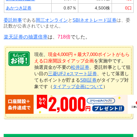
あかつき証券
0.87％
4,500株
0口
委託幹事
である
岡三オンライン
と
SBIネオトレード証券
は、委
託数が公表されていません。
楽天証券の抽選倍率
は、
718倍
でした。
現在、
現金4,000円＋最大7,000ポイントがもら
える口座開設タイアップ企画
を実施中です。
抽選資金が不要の
松井証券
、委託幹事として狙
い目の
三菱UFJ eスマート証券
、そして落選し
てもポイントが貯まる
SBI証券
がタイアップ対
象です（
タイアップ企画について
）