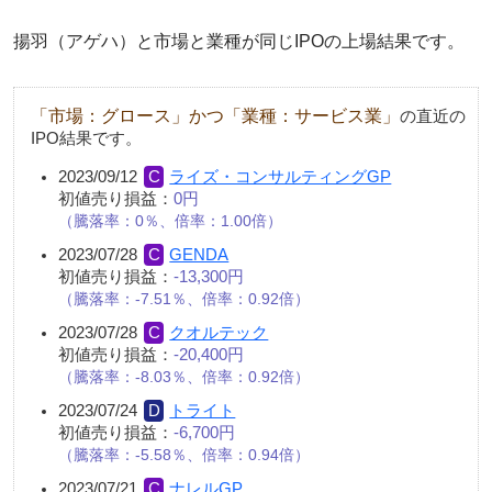
揚羽（アゲハ）と市場と業種が同じIPOの上場結果です。
「市場：グロース」かつ「業種：サービス業」
の直近の
IPO結果です。
2023/09/12
ライズ・コンサルティングGP
初値売り損益：
0円
騰落率：0％、倍率：1.00倍
2023/07/28
GENDA
初値売り損益：
-13,300円
騰落率：-7.51％、倍率：0.92倍
2023/07/28
クオルテック
初値売り損益：
-20,400円
騰落率：-8.03％、倍率：0.92倍
2023/07/24
トライト
初値売り損益：
-6,700円
騰落率：-5.58％、倍率：0.94倍
2023/07/21
ナレルGP