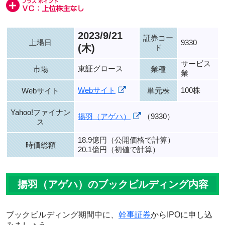
2023/9/21
証券コー
上場日
9330
(木)
ド
サービス
東証グロース
市場
業種
業
Webサイト
100株
Webサイト
単元株
Yahoo!ファイナン
揚羽（アゲハ）
（9330）
ス
18.9億円（公開価格で計算）
時価総額
20.1億円（初値で計算）
揚羽（アゲハ）のブックビルディング内容
ブックビルディング期間中に、
幹事証券
からIPOに申し込