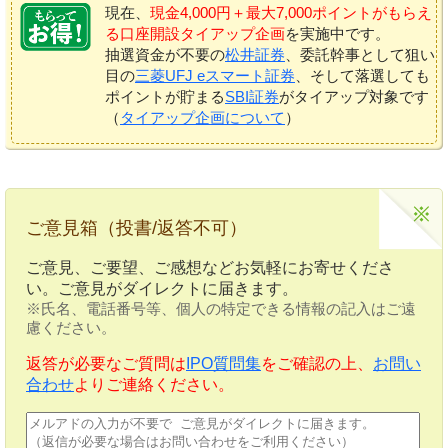
現在、
現金4,000円＋最大7,000ポイントがもらえ
る口座開設タイアップ企画
を実施中です。
抽選資金が不要の
松井証券
、委託幹事として狙い
目の
三菱UFJ eスマート証券
、そして落選しても
ポイントが貯まる
SBI証券
がタイアップ対象です
（
タイアップ企画について
）
ご意見箱（投書/返答不可）
ご意見、ご要望、ご感想などお気軽にお寄せくださ
い。ご意見がダイレクトに届きます。
※氏名、電話番号等、個人の特定できる情報の記入はご遠
慮ください。
返答が必要なご質問は
IPO質問集
をご確認の上、
お問い
合わせ
よりご連絡ください。