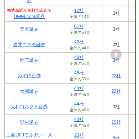
券
10社
株式新聞が無料で読める
0社
DMM.com証券
全体の10％
61社
楽天証券
0社
全体の64％
42社
岩井コスモ証券
0社
全体の44％
49社
岡三証券
3社
全体の51％
48社
みずほ証券
22社
全体の50％
44社
大和証券
22社
全体の46％
44社
大和コネクト証券
0社
全体の46％
43社
野村證券
19社
全体の45％
三菱UFJモルガン・ス
29社
9社