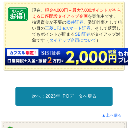
現在、
現金4,000円＋最大7,000ポイントがもら
える口座開設タイアップ企画
を実施中です。
抽選資金が不要の
松井証券
、委託幹事として狙
い目の
三菱UFJ eスマート証券
、そして落選し
てもポイントが貯まる
SBI証券
がタイアップ対
象です（
タイアップ企画について
）
2023年 IPOデータへ戻る
▲上へ戻る