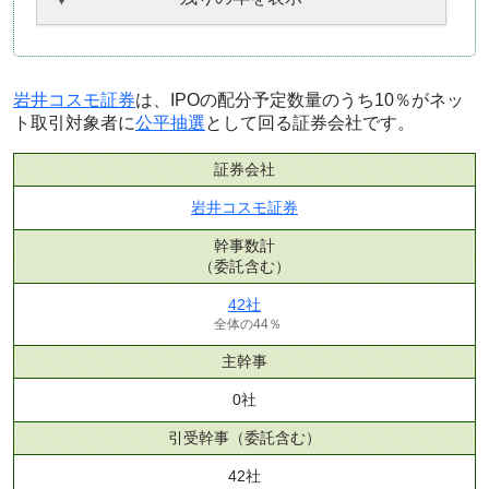
岩井コスモ証券
は、IPOの配分予定数量のうち10％がネッ
ト取引対象者に
公平抽選
として回る証券会社です。
証券会社
岩井コスモ証券
幹事数計
（委託含む）
42社
全体の44％
主幹事
0社
引受幹事
（委託含む）
42社