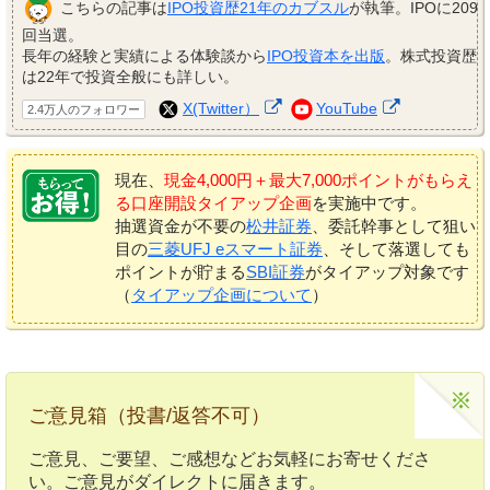
こちらの記事は
IPO投資歴21年のカブスル
が執筆。IPOに209
回当選。
長年の経験と実績による体験談から
IPO投資本を出版
。株式投資歴
は22年で投資全般にも詳しい。
X(Twitter）
YouTube
2.4万人のフォロワー
現在、
現金4,000円＋最大7,000ポイントがもらえ
る口座開設タイアップ企画
を実施中です。
抽選資金が不要の
松井証券
、委託幹事として狙い
目の
三菱UFJ eスマート証券
、そして落選しても
ポイントが貯まる
SBI証券
がタイアップ対象です
（
タイアップ企画について
）
ご意見箱（投書/返答不可）
ご意見、ご要望、ご感想などお気軽にお寄せくださ
い。ご意見がダイレクトに届きます。