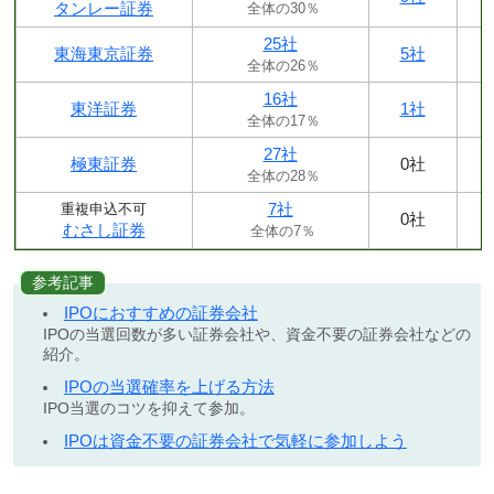
タンレー証券
全体の30％
25社
東海東京証券
5社
全体の26％
16社
東洋証券
1社
全体の17％
27社
極東証券
0社
全体の28％
7社
重複申込不可
0社
むさし証券
全体の7％
参考記事
IPOにおすすめの証券会社
IPOの当選回数が多い証券会社や、資金不要の証券会社などの
紹介。
IPOの当選確率を上げる方法
IPO当選のコツを抑えて参加。
IPOは資金不要の証券会社で気軽に参加しよう