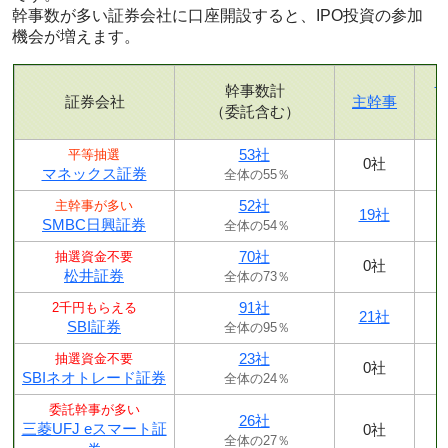
幹事数が多い証券会社に口座開設すると、IPO投資の参加
機会が増えます。
幹事数計
証券会社
主幹事
（委託含む）
53社
平等抽選
0社
マネックス証券
全体の55％
52社
主幹事が多い
19社
SMBC日興証券
全体の54％
70社
抽選資金不要
0社
松井証券
全体の73％
91社
2千円もらえる
21社
SBI証券
全体の95％
23社
抽選資金不要
0社
SBIネオトレード証券
全体の24％
委託幹事が多い
26社
三菱UFJ eスマート証
0社
全体の27％