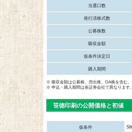
当選口数
発行済株式数
公募株数
吸収金額
仮条件決定日
購入期間
※ 吸収金額は公募株、売出株、OA株を含む。
※ 申込・購入期間は各証券会社で異なります
笹徳印刷の公開価格と初値
5
仮条件