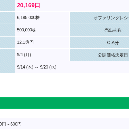
20,169口
6,185,000株
オファリングレシ
500,000株
売出株数
12.1億円
O.A分
9/4 (月)
公開価格決定日
9/14 (木) ～ 9/20 (水)
。
80円～600円