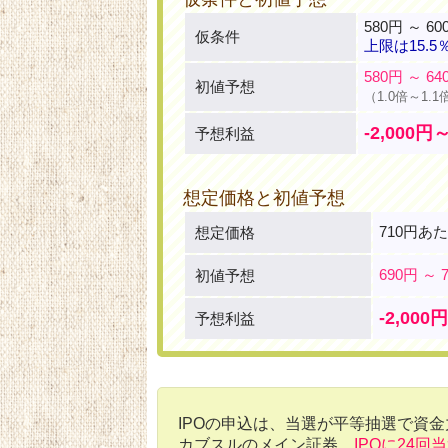
580円 ～ 60
仮条件
上限は15.5
580円 ～ 64
初値予想
（1.0倍～1.1
-2,000円
予想利益
想定価格と初値予想
710円あ
想定価格
690円 ～ 
初値予想
-2,000
予想利益
IPOの申込は、当選が平等抽選で資
カブスルのメイン証券。
IPOに24回