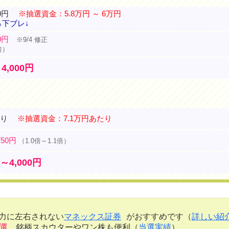
0円
※抽選資金：5.8万円 ～ 6万円
％下ブレ↓
0円
※9/4 修正
倍）
～4,000円
たり
※抽選資金：7.1万円あたり
750円
（1.0倍～1.1倍）
円～4,000円
金力に左右されない
マネックス証券
がおすすめです（
詳しい紹
当選
。銘柄スカウターやワン株も便利（
当選実績
）