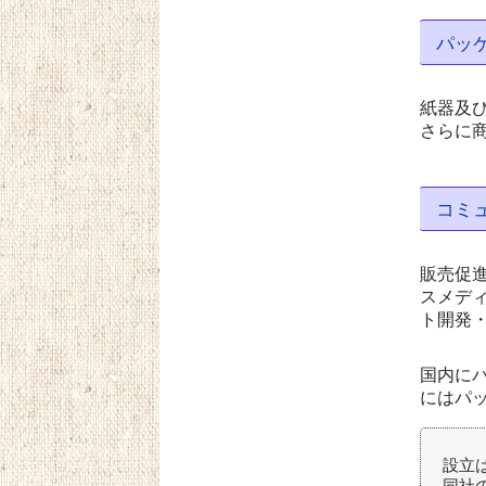
パッ
紙器及
さらに
コミ
販売促
スメデ
ト開発
国内に
にはパ
設立は
同社の