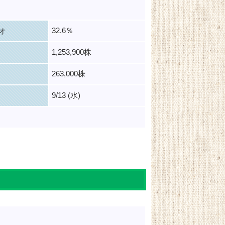
32.6％
オ
1,253,900株
263,000株
9/13 (水)