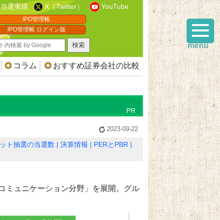
当選実績
X（Twitter）
YouTube
IPO管理帳
IPO管理帳 ログイン版
menu
コラム
おすすめ証券会社の比較
2023-09-22
ット抽選の当選数
決算情報
PERとPBR
コミュニケーション分野」を展開。グル