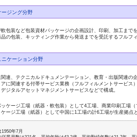
ケージング分野
び軟包装など包装資材パッケージの企画設計、印刷、加工まで
商品の包装、キッティング作業から発送までを受託するフルフ
ュニケーション分野
進関連、テクニカルドキュメンテーション、教育・出版関連の
ィアに関連する付帯サービス業務（フルフィルメントサービス
・デジタルアセットマネジメントサービスなどで構成。
パッケージ工場（紙器・軟包装）として4工場、商業印刷工場（
ッケージ工場（紙器）として中国に1工場の計6工場が生産拠点
1950年7月
従業員数は321名、平均年齢は43.2歳、平均勤続年数は21.7年、平