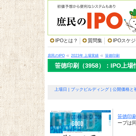
IPOとは？
質問集
IPOスケ
庶民のIPO
2023年 上場実績
笹徳印刷
笹徳印刷（3958）：IPO上場
上場日
ブックビルディング
公開価格と
笹徳印
ープは