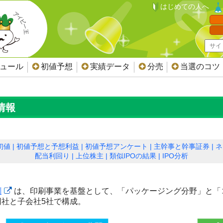
はじめての人へ
ジュール
初値予想
実績データ
分売
当選のコツ
情報
初値
初値予想と予想利益
初値予想アンケート
主幹事と幹事証券
ネ
配当利回り
上位株主
類似IPOの結果
IPO分析
刷
は、印刷事業を基盤として、「パッケージング分野」と「
同社と子会社5社で構成。