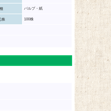
パルプ・紙
種
100株
元株