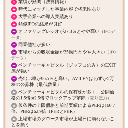
業績が好調（決算情報）
時代にマッチした事業内容で将来性あり
大手企業への導入実績あり
類似IPOの結果が良好
オファリングレシオが27.3％とやや高い
（IPOデ
ータ）
同業他社が多い
市場からの吸収金額が35億円とやや大きい
（IPO
データ）
ベンチャーキャピタル（ジャフコのみ）のEXIT
感が強い
売出比率が96.5％と高い。AVILENはわずか5万
株の公募株（最低数量）
ベンチャーキャピタルの保有株が多く、公開価
格の1.5倍or2.5倍でロックアップ解除
（売り圧力）
仮条件の上限価格と前期実績によるPERは160.7
倍。PBRは62.9倍（PERとPBR）
上場市場のグロース市場が上場日に崩れないこ
とを願う