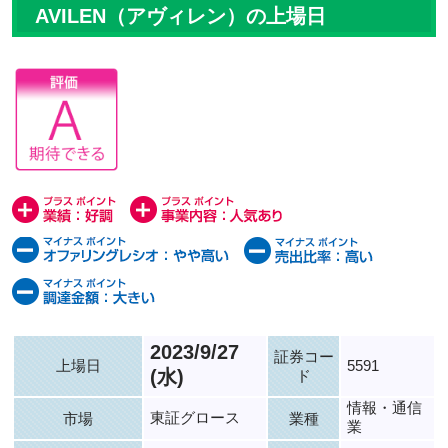
AVILEN（アヴィレン）の上場日
2023/9/27
証券コー
上場日
5591
(水)
ド
情報・通信
東証グロース
市場
業種
業