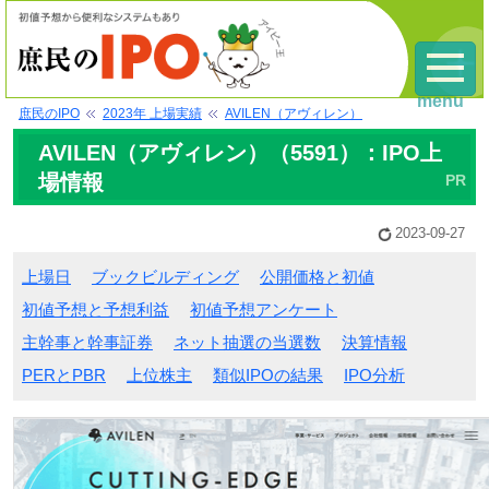
menu
庶民のIPO
2023年 上場実績
AVILEN（アヴィレン）
AVILEN（アヴィレン）（5591）：IPO上
場情報
2023-09-27
上場日
ブックビルディング
公開価格と初値
初値予想と予想利益
初値予想アンケート
主幹事と幹事証券
ネット抽選の当選数
決算情報
PERとPBR
上位株主
類似IPOの結果
IPO分析