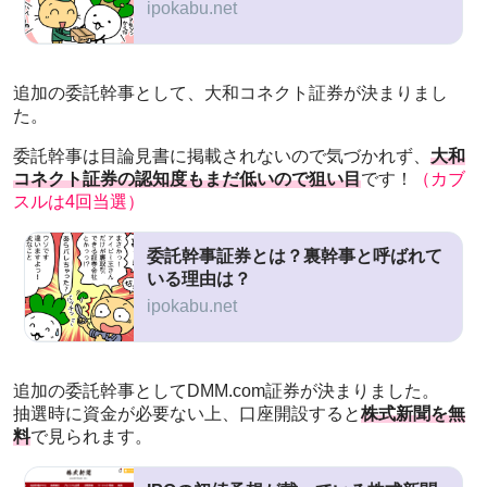
ipokabu.net
追加の委託幹事として、大和コネクト証券が決まりまし
た。
委託幹事は目論見書に掲載されないので気づかれず、
大和
コネクト証券の認知度もまだ低いので狙い目
です！
（カブ
スルは4回当選）
委託幹事証券とは？裏幹事と呼ばれて
いる理由は？
ipokabu.net
追加の委託幹事としてDMM.com証券が決まりました。
抽選時に資金が必要ない上、口座開設すると
株式新聞を無
料
で見られます。