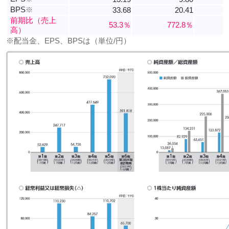
BPS
※
33.68
20.41
前期比（売上
53.3％
772.8％
高）
※配当金、EPS、BPSは（単位/円）