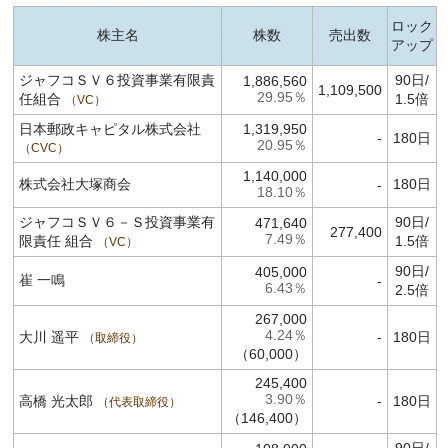
ロック
株主名
株数
売出数
アップ
ジャフコＳＶ６投資事業有限責
90日/
1,886,560
1,109,500
29.95％
任組合
1.5倍
VC
日本郵政キャピタル株式会社
1,319,950
-
180日
20.95％
CVC
1,140,000
株式会社大塚商会
180日
-
18.10％
ジャフコＳＶ６－Ｓ投資事業有
90日/
471,640
277,400
7.49％
限責任 組合
1.5倍
VC
90日/
405,000
崔 一鳴
-
6.43％
2.5倍
267,000
4.24％
大川 遥平
-
180日
取締役
（60,000）
245,400
3.90％
高橋 光太郎
-
180日
代表取締役
（146,400）