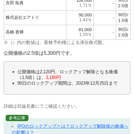
90日/
108,000
吉田 拓真
-
1.71％
2.5倍
90日/
90,000
株式会社エアトリ
-
1.43％
1.5倍
90日/
81,000
高橋 香輝
-
1.29％
2.5倍
※（）内の数値は、新株予約権による潜在株式数。
公開価格の2.5倍は5,300円です。
公開価格は2,120円。ロックアップ解除となる株価
（1.5倍）は、
3,180円
90日のロックアップ期間は、2023年12月25日まで
詳細は目論見書にてご確認ください。
参考記事
IPOのロックアップとは？ロックアップ解除後の株価へ
の影響は？