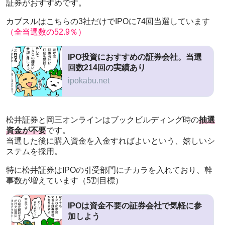
証券がおすすめです。
カブスルはこちらの3社だけでIPOに74回当選しています
（全当選数の52.9％）
IPO投資におすすめの証券会社。当選
回数214回の実績あり
ipokabu.net
松井証券と岡三オンラインはブックビルディング時の
抽選
資金が不要
です。
当選した後に購入資金を入金すればよいという、嬉しいシ
ステムを採用。
特に松井証券はIPOの引受部門にチカラを入れており、幹
事数が増えています（5割目標）
IPOは資金不要の証券会社で気軽に参
加しよう