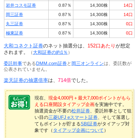
岩井コスモ証券
0.87％
14,300株
14口
岡三証券
0.87％
14,300株
14口
丸三証券
0.87％
14,300株
0口
極東証券
0.87％
14,300株
0口
大和コネクト証券
のネット抽選分は、
152口あたり
が想定
されます。
（
大和証券の約1％
）
委託幹事
である
DMM.com証券
と
岡三オンライン
は、委託数が
公表されていません。
楽天証券の抽選倍率
は、
714倍
でした。
現在、
現金4,000円＋最大7,000ポイントがもら
える口座開設タイアップ企画
を実施中です。
抽選資金が不要の
松井証券
、委託幹事として狙
い目の
三菱UFJ eスマート証券
、そして落選し
てもポイントが貯まる
SBI証券
がタイアップ対
象です（
タイアップ企画について
）