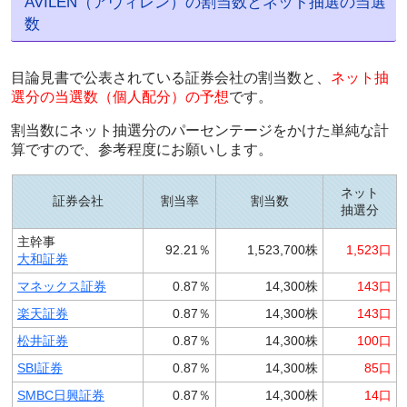
AVILEN（アヴィレン）の割当数とネット抽選の当選
数
目論見書で公表されている証券会社の割当数と、
ネット抽
選分の当選数（個人配分）の予想
です。
割当数にネット抽選分のパーセンテージをかけた単純な計
算ですので、参考程度にお願いします。
ネット
証券会社
割当率
割当数
抽選分
主幹事
92.21％
1,523,700株
1,523口
大和証券
マネックス証券
0.87％
14,300株
143口
楽天証券
0.87％
14,300株
143口
松井証券
0.87％
14,300株
100口
SBI証券
0.87％
14,300株
85口
SMBC日興証券
0.87％
14,300株
14口