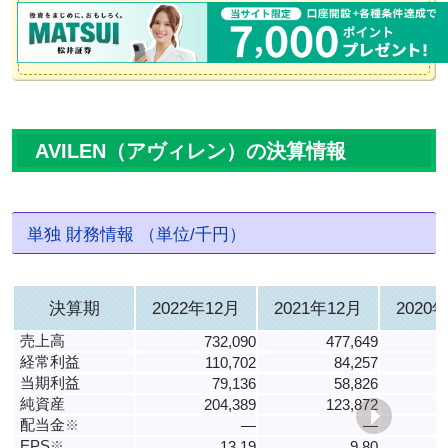
AVILEN（アヴィレン）の決算情報
単独 財務情報 （単位/千円）
決算期
2022年12月
2021年12月
2020
売上高
732,090
477,649
経常利益
110,702
84,257
当期利益
79,136
58,826
純資産
204,389
123,872
配当金
※
―
―
EPS
※
13.19
9.80