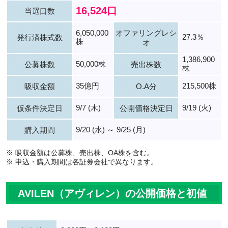
16,524口
当選口数
6,050,000
オファリングレシ
27.3％
発行済株式数
株
オ
1,386,900
50,000株
公募株数
売出株数
株
35億円
215,500株
吸収金額
O.A分
9/7 (木)
9/19 (火)
仮条件決定日
公開価格決定日
9/20 (水) ～ 9/25 (月)
購入期間
※ 吸収金額は公募株、売出株、OA株を含む。
※ 申込・購入期間は各証券会社で異なります。
AVILEN（アヴィレン）の公開価格と初値