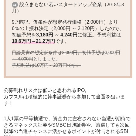
設立まもない若いスタートアップ企業（2018年8
月）
9.7追記。仮条件が想定発行価格（2,000円）より
6％の上振れ決定（2,000円 ～ 2,120円）したので、
初値予想を
3,180円 ～ 4,240円
に修正。予想利益は
10.6万円～21.2万円
です。
目論見書の想定仮条件は2,000円。初値予想は
3,000円
としました。
～ 4,000円
予想利益は
です。
10万円～20万円
公募割れリスクは低いと思われるIPO。
カブスルは積極的に幹事証券から参加して当選を狙いま
す！
1人1票の平等抽選で、資金力に左右されない当選が期待で
きるマネックス証券やSMBC日興証券や、落選しても次回
以降の当選チャンスに活かせるポイントが付与されるSBI