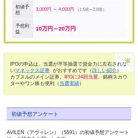
初値予
3,000円 ～ 4,000円
（1.5倍～2.0倍）
想
予想利
10万円～20万円
益
IPOの申込は、当選が平等抽選で資金力に左右されな
い
マネックス証券
がおすすめです（
詳しい紹介
）
カブスルのメイン証券。
IPOに24回当選
。銘柄スカウ
ターやワン株も便利（
当選実績
）
初値予想アンケート
AVILEN（アヴィレン）（5591）の初値予想アンケート