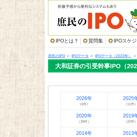
IPOとは？
質問集
IPOスケ
庶民のIPO
IPOデータ
IPOデータ（2023年）
大和証券の引受幹事IPO（20
2026年
2025
（6件）
（11件
2020年
2019
（28件）
（22件
2014年
2013