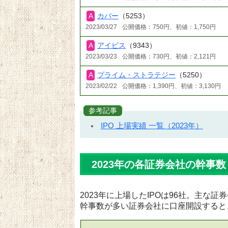
カバー
（5253）
2023/03/27
公開価格：750円、初値：1,750円
アイビス
（9343）
2023/03/23
公開価格：730円、初値：2,121円
プライム・ストラテジー
（5250）
2023/02/22
公開価格：1,390円、初値：3,130円
参考記事
IPO 上場実績 一覧（2023年）
2023年の各証券会社の幹事数
2023年に上場したIPOは96社。主な
幹事数が多い証券会社に口座開設すると