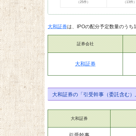
（25件）
（13件
大和証券
は、IPOの配分予定数量のうち
証券会社
大和証券
大和証券の「引受幹事（委託含む）
大和証券
引受幹事