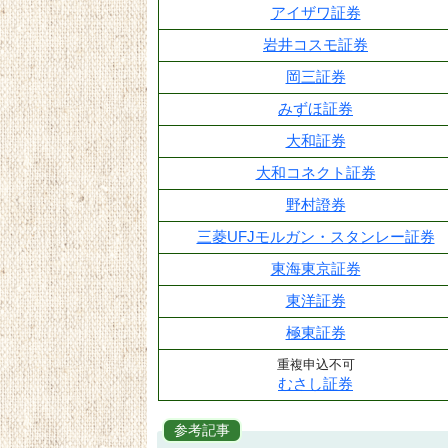
アイザワ証券
岩井コスモ証券
岡三証券
みずほ証券
大和証券
大和コネクト証券
野村證券
三菱UFJモルガン・スタンレー証券
東海東京証券
東洋証券
極東証券
重複申込不可
むさし証券
参考記事