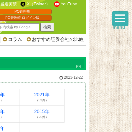
当選実績
X（Twitter）
YouTube
IPO管理帳
IPO管理帳 ログイン版
menu
コラム
おすすめ証券会社の比較
2023-12-22
2年
2021年
件）
（33件）
6年
2015年
件）
（25件）
4年