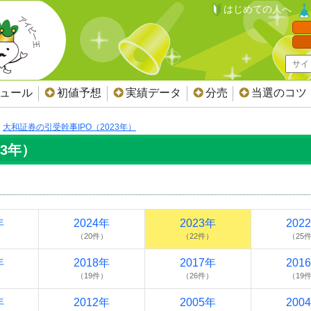
はじめての人へ
ジュール
初値予想
実績データ
分売
当選のコツ
大和証券の引受幹事IPO（2023年）
23年）
年
2024年
2023年
202
）
（20件）
（22件）
（25
年
2018年
2017年
201
）
（19件）
（26件）
（19
年
2012年
2005年
200