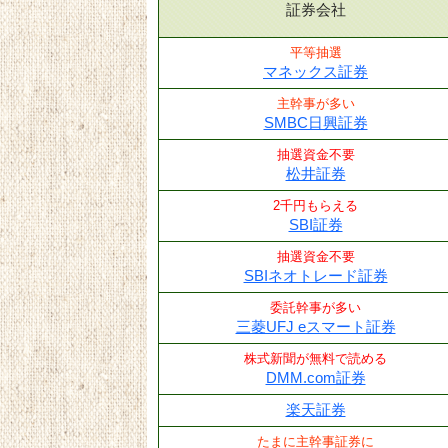
証券会社
平等抽選
マネックス証券
主幹事が多い
SMBC日興証券
抽選資金不要
松井証券
2千円もらえる
SBI証券
抽選資金不要
SBIネオトレード証券
委託幹事が多い
三菱UFJ eスマート証券
株式新聞が無料で読める
DMM.com証券
楽天証券
たまに主幹事証券に