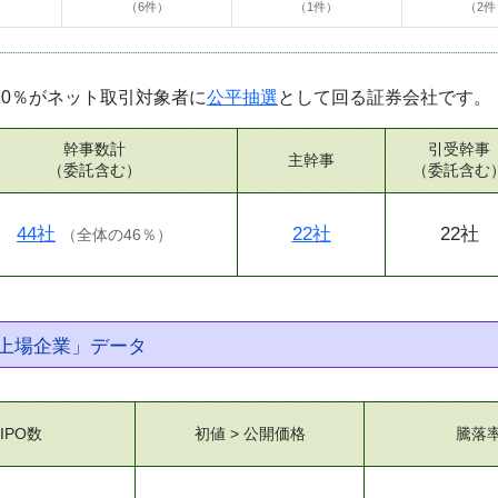
）
（6件）
（1件）
（2件
10％がネット取引対象者に
公平抽選
として回る証券会社です。
幹事数計
引受幹事
主幹事
（委託含む）
（委託含む
44社
22社
22社
（
全体の46％
）
上場企業」データ
IPO数
初値 > 公開価格
騰落