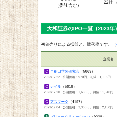
22社
（委託含む）
大和証券のIPO一覧（2023年
初値売りによる損益と、騰落率です。（
企業名
早稲田学習研究会
（5869）
2023/12/22
公開価格：970円、初値：1,118円
ナイル
（5618）
2023/12/20
公開価格：1,680円、初値：1,540円
アスマーク
（4197）
2023/12/04
公開価格：2,300円、初値：2,150円
バリュークリエーション
（9238）