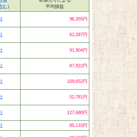
含む
）
平均損益
社
96,355円
社
62,287円
社
91,904円
社
87,922円
社
109,652円
社
52,781円
社
127,680円
社
85,133円