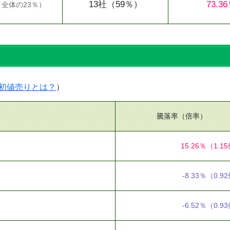
13社
（59％）
73.3
（
全体の23％
）
）
初値売りとは？
）
騰落率（倍率）
15.26％
（1.1
-8.33％
（0.9
-6.52％
（0.9