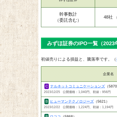
幹事数計
48社
（委託含む）
みずほ証券のIPO一覧（2023
初値売りによる損益と、騰落率です。（
企業名
ナルネットコミュニケーションズ
（587
2023/12/25
公開価格：1,040円、初値：956円
ヒューマンテクノロジーズ
（5621）
2023/12/22
公開価格：1,224円、初値：1,194円
ロココ
（5868）