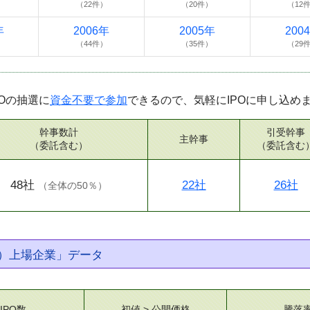
）
（22件）
（20件）
（12
年
2006年
2005年
200
）
（44件）
（35件）
（29
Oの抽選に
資金不要で参加
できるので、気軽にIPOに申し込め
幹事数計
引受幹事
主幹事
（委託含む）
（委託含む
48社
22社
26社
（
全体の50％
）
）上場企業」データ
IPO数
初値 > 公開価格
騰落