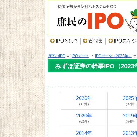
IPOとは？
質問集
IPOスケ
庶民のIPO
IPOデータ
IPOデータ（2023年）
みずほ証券の幹事IPO（2023
2026年
2025
（11件）
（32件
2020年
2019
（62件）
（54件
2014年
2013