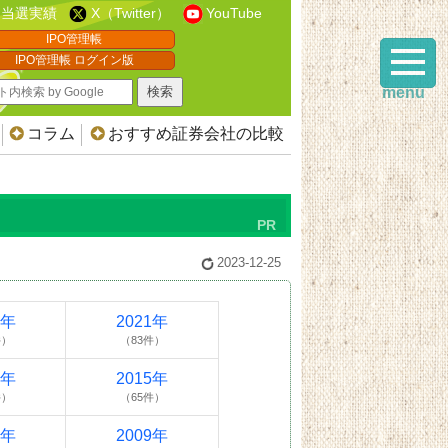
当選実績
X（Twitter）
YouTube
IPO管理帳
IPO管理帳 ログイン版
menu
コラム
おすすめ証券会社の比較
2023-12-25
2年
2021年
件）
（83件）
6年
2015年
件）
（65件）
0年
2009年