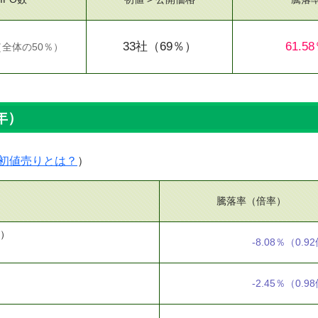
33社
（69％）
61.5
（
全体の50％
）
年）
初値売りとは？
）
騰落率（倍率）
0）
-8.08％
（0.9
-2.45％
（0.9