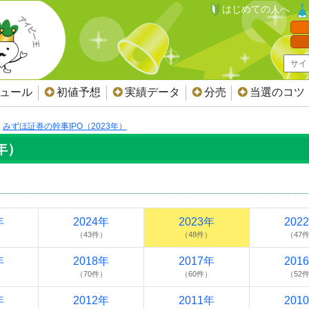
はじめての人へ
ジュール
初値予想
実績データ
分売
当選のコツ
みずほ証券の幹事IPO（2023年）
年）
年
2024年
2023年
202
）
（43件）
（48件）
（47
年
2018年
2017年
201
）
（70件）
（60件）
（52
年
2012年
2011年
201