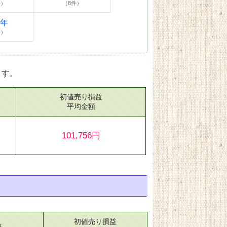
件）
（8件）
4年
件）
ます。
初値売り損益
）
平均金額
101,756円
初値売り損益
率