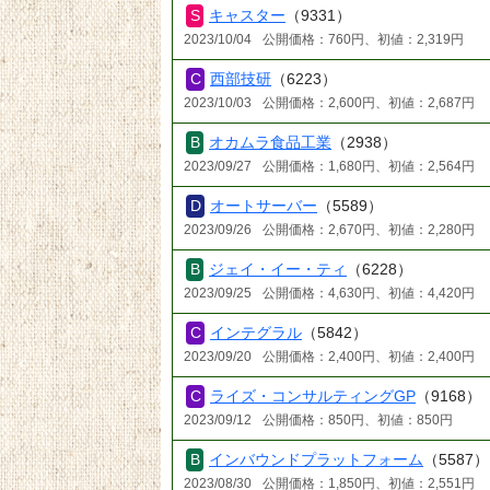
キャスター
（9331）
2023/10/04
公開価格：760円、初値：2,319円
西部技研
（6223）
2023/10/03
公開価格：2,600円、初値：2,687円
オカムラ食品工業
（2938）
2023/09/27
公開価格：1,680円、初値：2,564円
オートサーバー
（5589）
2023/09/26
公開価格：2,670円、初値：2,280円
ジェイ・イー・ティ
（6228）
2023/09/25
公開価格：4,630円、初値：4,420円
インテグラル
（5842）
2023/09/20
公開価格：2,400円、初値：2,400円
ライズ・コンサルティングGP
（9168）
2023/09/12
公開価格：850円、初値：850円
インバウンドプラットフォーム
（5587）
2023/08/30
公開価格：1,850円、初値：2,551円