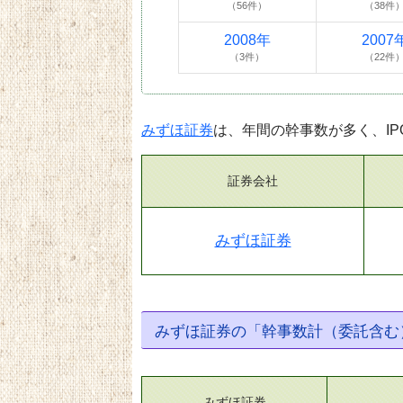
（56件）
（38件
2008年
2007
（3件）
（22件
みずほ証券
は、年間の幹事数が多く、IP
証券会社
みずほ証券
みずほ証券の「幹事数計（委託含む
みずほ証券