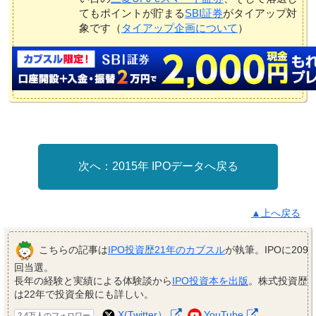
てもポイントが貯まる
SBI証券
がタイアップ対
象です（
タイアップ企画について
）
2015年 IPOデータへ戻る
▲上へ戻る
こちらの記事は
IPO投資歴21年のカブスル
が執筆。IPOに209
回当選。
長年の経験と実績による体験談から
IPO投資本を出版
。株式投資歴
は22年で投資全般にも詳しい。
X(Twitter）
YouTube
2.4万人のフォロワー