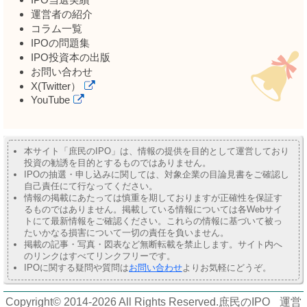
運営者の紹介
コラム一覧
IPOの問題集
IPO投資本の出版
お問い合わせ
X(Twitter）
YouTube
本サイト「庶民のIPO」は、情報の提供を目的として運営しており
投資の勧誘を目的とするものではありません。
IPOの抽選・申し込みに関しては、対象企業の目論見書をご確認し
自己責任にて行なってください。
情報の掲載にあたっては慎重を期しておりますが正確性を保証す
るものではありません。掲載している情報については各Webサイ
トにて最新情報をご確認ください。これらの情報に基づいて被っ
たいかなる損害について一切の責任を負いません。
掲載の記事・写真・図表など無断転載を禁止します。サイト内へ
のリンクはすべてリンクフリーです。
IPOに関する疑問や質問は
お問い合わせ
よりお気軽にどうぞ。
Copyright© 2014-2026 All Rights Reserved.
庶民のIPO
運営