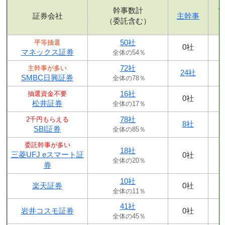
幹事数計
証券会社
主幹事
（委託含む）
50社
平等抽選
0社
マネックス証券
全体の54％
72社
主幹事が多い
24社
SMBC日興証券
全体の78％
16社
抽選資金不要
0社
松井証券
全体の17％
78社
2千円もらえる
8社
SBI証券
全体の85％
委託幹事が多い
18社
三菱UFJ eスマート証
0社
全体の20％
券
10社
楽天証券
0社
全体の11％
41社
岩井コスモ証券
0社
全体の45％