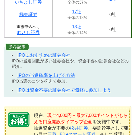
いちよし証券
全体の37％
17社
極東証券
0社
全体の18％
13社
重複申込不可
0社
むさし証券
全体の14％
参考記事
IPOにおすすめの証券会社
IPOの当選回数が多い証券会社や、資金不要の証券会社などの
紹介。
IPOの当選確率を上げる方法
IPO当選のコツを抑えて参加。
IPOは資金不要の証券会社で気軽に参加しよう
現在、
現金4,000円＋最大7,000ポイントがもら
える口座開設タイアップ企画
を実施中です。
抽選資金が不要の
松井証券
、委託幹事として狙
い目の
三菱UFJ eスマート証券
、そして落選し