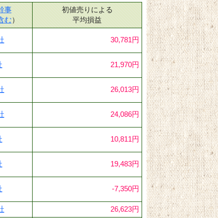
幹事
初値売りによる
含む
）
平均損益
社
30,781円
社
21,970円
社
26,013円
社
24,086円
社
10,811円
社
19,483円
社
-7,350円
社
26,623円