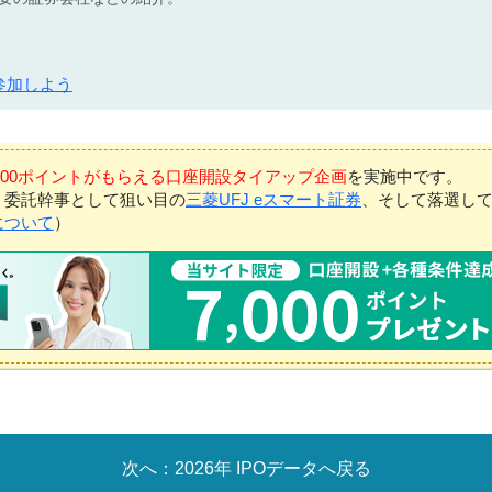
参加しよう
7,000ポイントがもらえる口座開設タイアップ企画
を実施中です。
、委託幹事として狙い目の
三菱UFJ eスマート証券
、そして落選し
について
）
2026年 IPOデータへ戻る