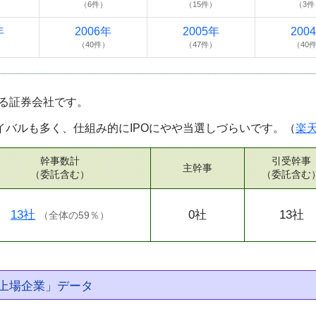
（6件）
（15件）
（3件
年
2006年
2005年
200
）
（40件）
（47件）
（40
る証券会社です。
イバルも多く、仕組み的にIPOにやや当選しづらいです。（
楽
幹事数計
引受幹事
主幹事
（委託含む）
（委託含む
13社
0社
13社
（
全体の59％
）
上場企業」データ