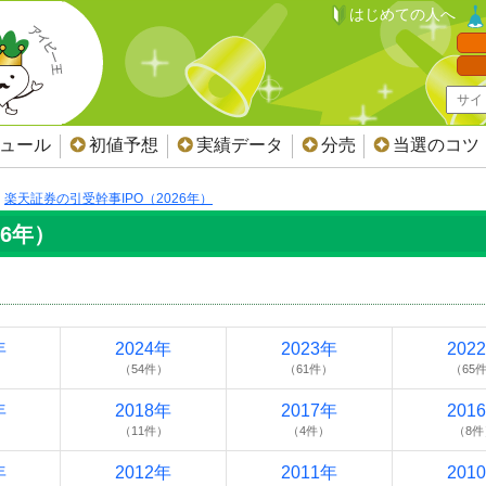
はじめての人へ
ジュール
初値予想
実績データ
分売
当選のコツ
楽天証券の引受幹事IPO（2026年）
26年）
年
2024年
2023年
202
）
（54件）
（61件）
（65
年
2018年
2017年
201
）
（11件）
（4件）
（8件
年
2012年
2011年
201