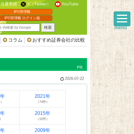
当選実績
X（Twitter）
YouTube
IPO管理帳
IPO管理帳 ログイン版
menu
コラム
おすすめ証券会社の比較
2026-07-22
2年
2021年
件）
（74件）
6年
2015年
）
（10件）
0年
2009年