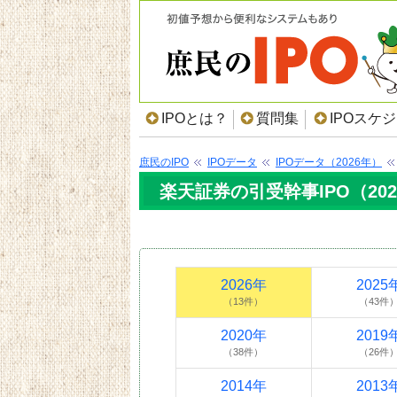
IPOとは？
質問集
IPOスケ
庶民のIPO
IPOデータ
IPOデータ（2026年）
楽天証券の引受幹事IPO（20
2026年
2025
（13件）
（43件
2020年
2019
（38件）
（26件
2014年
2013