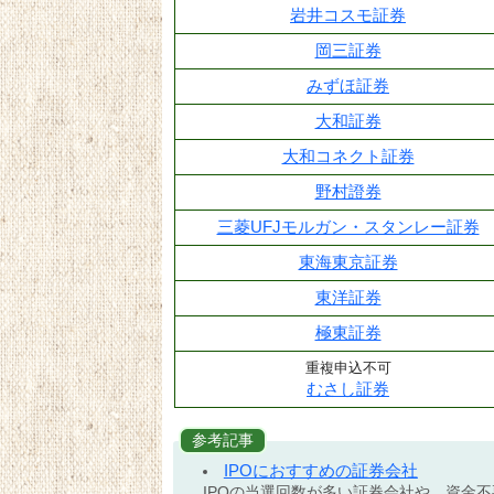
岩井コスモ証券
岡三証券
みずほ証券
大和証券
大和コネクト証券
野村證券
三菱UFJモルガン・スタンレー証券
東海東京証券
東洋証券
極東証券
重複申込不可
むさし証券
参考記事
IPOにおすすめの証券会社
IPOの当選回数が多い証券会社や、資金