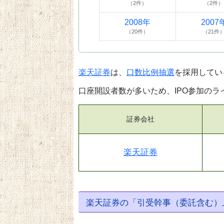
（2件）
（2件）
2008年
2007
（20件）
（21件
楽天証券
は、
口数比例抽選
を採用してい
口座開設者数が多いため、IPO参加のラ
証券会社
楽天証券
楽天証券の「引受幹事（委託含む）