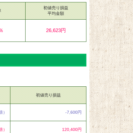
初値売り損益
率
平均金額
7％
26,623円
初値売り損益
3倍）
-7,600円
1倍）
120,400円