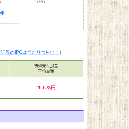
）
（5件）
4年
件）
天証券のIPOは当たりづらい？
）
初値売り損益
）
平均金額
26,623円