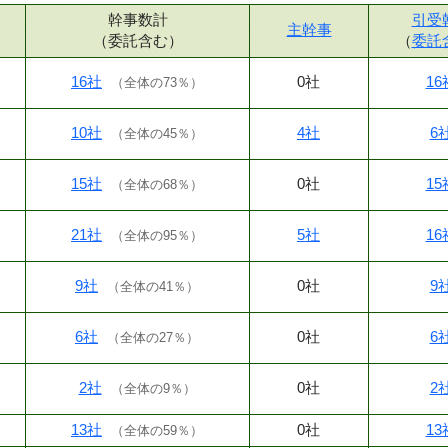
幹事数計
引受
主幹事
（委託含む）
（
委託
16社
0社
16
（
全体の73％
）
10社
4社
6
（
全体の45％
）
15社
0社
15
（
全体の68％
）
21社
5社
16
（
全体の95％
）
9社
0社
9
（
全体の41％
）
6社
0社
6
（
全体の27％
）
2社
0社
2
（
全体の9％
）
13社
0社
13
（
全体の59％
）