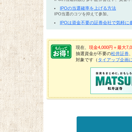
IPOの当選確率を上げる方法
IPO当選のコツを抑えて参加。
IPOは資金不要の証券会社で気軽に
現在、
現金4,000円＋最大
抽選資金が不要の
松井証券
対象です（
タイアップ企画