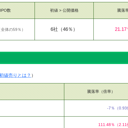
IPO数
初値 > 公開価格
騰落
6社
（46％）
21.1
（
全体の59％
）
）
初値売りとは？
）
騰落率（倍率）
-7％
（0.9
111.48％
（2.1