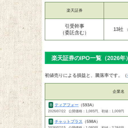
楽天証券
引受幹事
13社
（委託含む）
楽天証券のIPO一覧（2026年
初値売りによる損益と、騰落率です。（
企業名
ティアフォー
（593A）
2026/07/22
公開価格：1,085円、初値：1,009円
チャットプラス
（598A）
2026/07/15
公開価格：1,080円、初値：2,284円