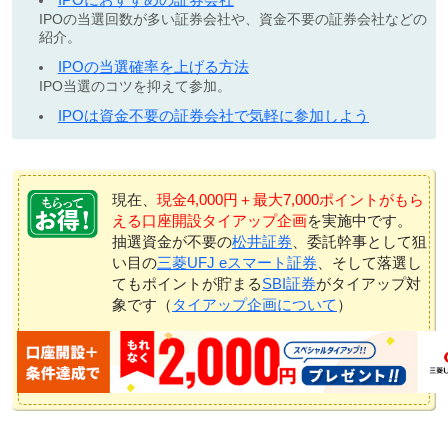
IPOの当選回数が多い証券会社や、資金不要の証券会社などの
紹介。
IPOの当選確率を上げる方法
IPO当選のコツを抑えて参加。
IPOは資金不要の証券会社で気軽に参加しよう
現在、
現金4,000円＋最大7,000ポイントがもら
える口座開設タイアップ企画
を実施中です。
抽選資金が不要の
松井証券
、委託幹事として狙
い目の
三菱UFJ eスマート証券
、そして落選し
てもポイントが貯まる
SBI証券
がタイアップ対
象です（
タイアップ企画について
）