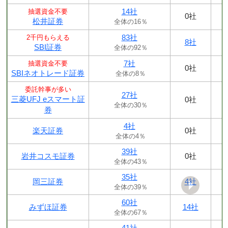
14社
抽選資金不要
0社
松井証券
全体の16％
83社
2千円もらえる
8社
SBI証券
全体の92％
7社
抽選資金不要
0社
SBIネオトレード証券
全体の8％
委託幹事が多い
27社
三菱UFJ eスマート証
0社
全体の30％
券
4社
楽天証券
0社
全体の4％
39社
岩井コスモ証券
0社
全体の43％
35社
岡三証券
4社
全体の39％
60社
みずほ証券
14社
全体の67％
41社