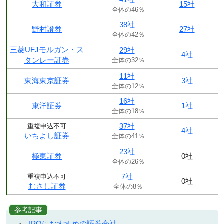
大和証券
15社
全体の46％
38社
野村證券
27社
全体の42％
三菱UFJモルガン・ス
29社
4社
タンレー証券
全体の32％
11社
東海東京証券
3社
全体の12％
16社
東洋証券
1社
全体の18％
37社
重複申込不可
4社
いちよし証券
全体の41％
23社
極東証券
0社
全体の26％
7社
重複申込不可
0社
むさし証券
全体の8％
参考記事
IPOにおすすめの証券会社