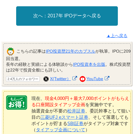
2017年 IPOデータへ戻る
▲上へ戻る
こちらの記事は
IPO投資歴21年のカブスル
が執筆。IPOに209
回当選。
長年の経験と実績による体験談から
IPO投資本を出版
。株式投資歴
は22年で投資全般にも詳しい。
X(Twitter）
YouTube
2.4万人のフォロワー
現在、
現金4,000円＋最大7,000ポイントがもらえ
る口座開設タイアップ企画
を実施中です。
抽選資金が不要の
松井証券
、委託幹事として狙い
目の
三菱UFJ eスマート証券
、そして落選しても
ポイントが貯まる
SBI証券
がタイアップ対象です
（
タイアップ企画について
）