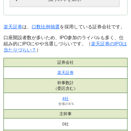
楽天証券
は、
口数比例抽選
を採用している証券会社です。
口座開設者数が多いため、IPO参加のライバルも多く、仕
組み的にIPOにやや当選しづらいです。（
楽天証券のIPOは
当たりづらい？
）
証券会社
楽天証券
幹事数計
（委託含む）
4社
全体の4％
主幹事
0社