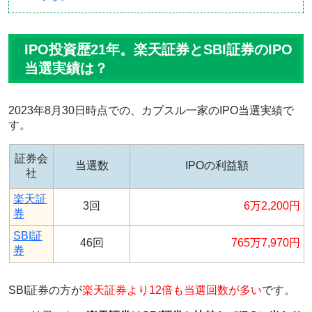
IPO投資歴21年。楽天証券とSBI証券のIPO
当選実績は？
2023年8月30日時点での、カブスル一家のIPO当選実績で
す。
証券会
当選数
IPOの利益額
社
楽天証
3回
6万2,200円
券
SBI証
46回
765万7,970円
券
SBI証券の方が
楽天証券より12倍も当選回数が多い
です。