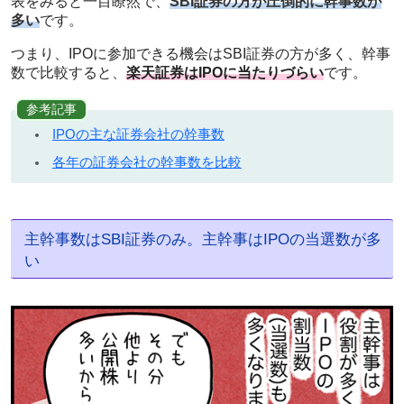
表をみると一目瞭然で、
SBI証券の方が圧倒的に幹事数が
多い
です。
つまり、IPOに参加できる機会はSBI証券の方が多く、幹事
数で比較すると、
楽天証券はIPOに当たりづらい
です。
参考記事
IPOの主な証券会社の幹事数
各年の証券会社の幹事数を比較
主幹事数はSBI証券のみ。主幹事はIPOの当選数が多
い