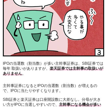
IPOの当選数（割当数）が多い主幹事証券は、SBI証券では
毎年 取扱いがありますが、
楽天証券では主幹事の取扱いが
ありません
。
主幹事証券になるとIPOの当選数（割当数）が増えるの
で、IPOに当たりやすくなります。
SBI証券と楽天証券は口座開設数に大差なし。分母が大き
い方がIPOに当選しやすいので、
主幹事になる機会が多い