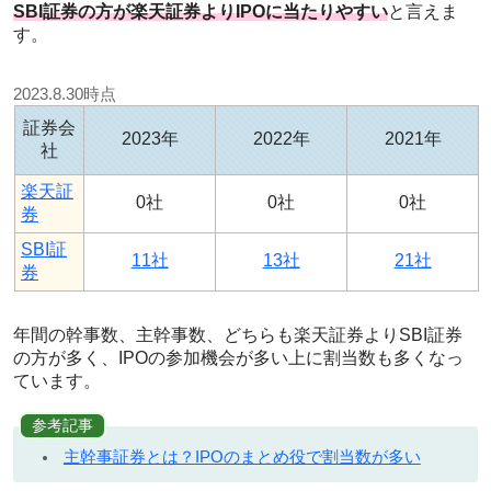
SBI証券の方が楽天証券よりIPOに当たりやすい
と言えま
す。
2023.8.30時点
証券会
2023年
2022年
2021年
社
楽天証
0社
0社
0社
券
SBI証
11社
13社
21社
券
年間の幹事数、主幹事数、どちらも楽天証券よりSBI証券
の方が多く、IPOの参加機会が多い上に割当数も多くなっ
ています。
参考記事
主幹事証券とは？IPOのまとめ役で割当数が多い