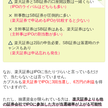
楽天証券とSBI証券の口座開設数は一緒くらい
IPOのライバルはどちらも多い
幹事数はSBI証券が圧倒的に多い
楽天証券で申込めるIPOが比較すると少ない
主幹事証券はSBI証券はある。楽天証券はない
主幹事はIPOの割当数が多い
楽天証券は2回の申告必要。SBI証券は落選時のチ
ャンスもあり
楽天証券は申込忘れも発生
なお、楽天証券はIPOに当たりづらいと言っているだけ
で、当たらないとは言っていません。
カブスルも
楽天証券でIPOに3回当選し、6万円の利益
を得
ていますので。
ただし、抽選資金が限られている方は、
楽天証券よりも他
の証券会社でIPOに参加した方が当選確率が上がる可能性