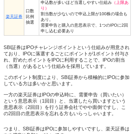
申込数が多いほど当選しやすい仕組み
（上限あ
り）
口数
割当数が少ないので申込上限が100株の場合も
楽天証券
比例
あり。
抽選
需要申告と購入の意思表示で、1つのIPOに2回
申し込む必要あり
SBI証券はIPOチャレンジポイントという仕組みが用意され
ており、IPOに落選するごとにポイントが1ポイント付与さ
れ、貯めたポイントをIPOに利用することで、IPOの割当
（当選）があるという仕組みを採用しています。
このポイント制度により、SBI証券から積極的にIPOに参加
している方は多いかと思います。
一方の楽天証券はIPOの申込時に、需要申告（買いたい）
という意思表示（1回目）と、当選したら買いますという
意思表示（2回目）を行う証券会社でやや面倒ですし、こ
の2回目の意思表示を忘れる方もいらっしゃいます。
つまり、SBI証券はIPOに参加しやすいですし、楽天証券は