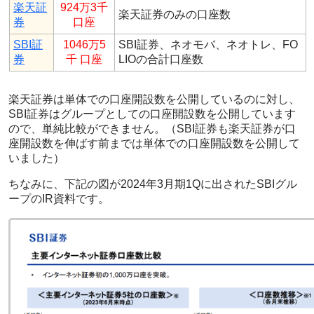
楽天証
924万3千
楽天証券のみの口座数
券
口座
SBI証
1046万5
SBI証券、ネオモバ、ネオトレ、FO
券
千 口座
LIOの合計口座数
楽天証券は単体での口座開設数を公開しているのに対し、
SBI証券はグループとしての口座開設数を公開しています
ので、単純比較ができません。（SBI証券も楽天証券が口
座開設数を伸ばす前までは単体での口座開設数を公開して
いました）
ちなみに、下記の図が2024年3月期1Qに出されたSBIグル
ープのIR資料です。