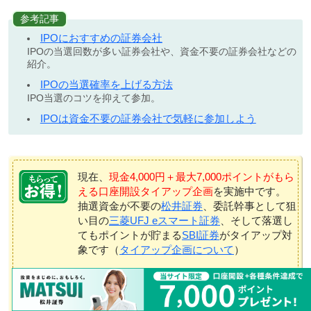
参考記事
IPOにおすすめの証券会社
IPOの当選回数が多い証券会社や、資金不要の証券会社などの
紹介。
IPOの当選確率を上げる方法
IPO当選のコツを抑えて参加。
IPOは資金不要の証券会社で気軽に参加しよう
現在、
現金4,000円＋最大7,000ポイントがもら
える口座開設タイアップ企画
を実施中です。
抽選資金が不要の
松井証券
、委託幹事として狙
い目の
三菱UFJ eスマート証券
、そして落選し
てもポイントが貯まる
SBI証券
がタイアップ対
象です（
タイアップ企画について
）