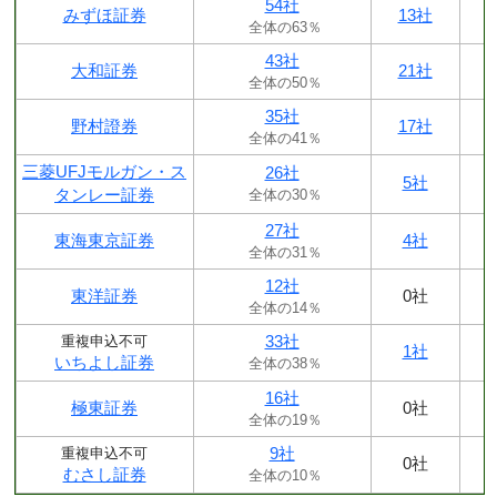
54社
みずほ証券
13社
全体の63％
43社
大和証券
21社
全体の50％
35社
野村證券
17社
全体の41％
三菱UFJモルガン・ス
26社
5社
タンレー証券
全体の30％
27社
東海東京証券
4社
全体の31％
12社
東洋証券
0社
全体の14％
33社
重複申込不可
1社
いちよし証券
全体の38％
16社
極東証券
0社
全体の19％
9社
重複申込不可
0社
むさし証券
全体の10％