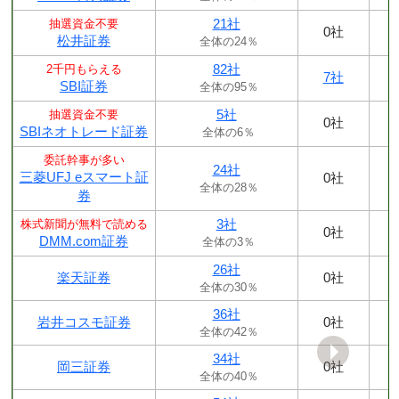
21社
抽選資金不要
0社
松井証券
全体の24％
82社
2千円もらえる
7社
SBI証券
全体の95％
5社
抽選資金不要
0社
SBIネオトレード証券
全体の6％
委託幹事が多い
24社
三菱UFJ eスマート証
0社
全体の28％
券
3社
株式新聞が無料で読める
0社
DMM.com証券
全体の3％
26社
楽天証券
0社
全体の30％
36社
岩井コスモ証券
0社
全体の42％
34社
岡三証券
0社
全体の40％