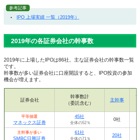
参考記事
IPO 上場実績 一覧（2019年）
2019年の各証券会社の幹事数
2019年に上場したIPOは86社。主な証券会社の幹事数一覧
です。
幹事数が多い証券会社に口座開設すると、IPO投資の参加
機会が増えます。
幹事数計
証券会社
主幹事
（委託含む）
45社
平等抽選
0社
マネックス証券
全体の52％
61社
主幹事が多い
20社
SMBC日興証券
全体の71％