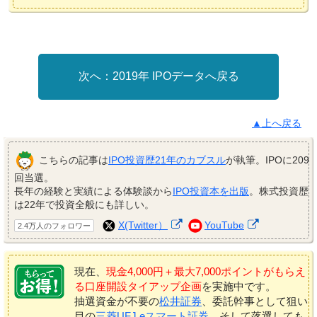
2019年 IPOデータへ戻る
▲上へ戻る
こちらの記事は
IPO投資歴21年のカブスル
が執筆。IPOに209
回当選。
長年の経験と実績による体験談から
IPO投資本を出版
。株式投資歴
は22年で投資全般にも詳しい。
X(Twitter）
YouTube
2.4万人のフォロワー
現在、
現金4,000円＋最大7,000ポイントがもらえ
る口座開設タイアップ企画
を実施中です。
抽選資金が不要の
松井証券
、委託幹事として狙い
目の
三菱UFJ eスマート証券
、そして落選しても