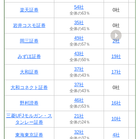
54社
楽天証券
0社
全体の63％
35社
岩井コスモ証券
0社
全体の41％
49社
岡三証券
2社
全体の57％
43社
みずほ証券
19社
全体の50％
37社
大和証券
17社
全体の43％
37社
大和コネクト証券
0社
全体の43％
46社
野村證券
16社
全体の53％
三菱UFJモルガン・ス
21社
10社
タンレー証券
全体の24％
32社
東海東京証券
4社
全体の37％