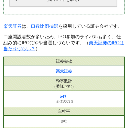
楽天証券
は、
口数比例抽選
を採用している証券会社です。
口座開設者数が多いため、IPO参加のライバルも多く、仕
組み的にIPOにやや当選しづらいです。（
楽天証券のIPOは
当たりづらい？
）
証券会社
楽天証券
幹事数計
（委託含む）
54社
全体の63％
主幹事
0社