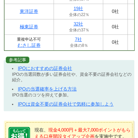
19社
東洋証券
0社
全体の22％
32社
極東証券
0社
全体の37％
7社
重複申込不可
0社
むさし証券
全体の8％
参考記事
IPOにおすすめの証券会社
IPOの当選回数が多い証券会社や、資金不要の証券会社などの
紹介。
IPOの当選確率を上げる方法
IPO当選のコツを抑えて参加。
IPOは資金不要の証券会社で気軽に参加しよう
現在、
現金4,000円＋最大7,000ポイントがもら
える口座開設タイアップ企画
を実施中です。