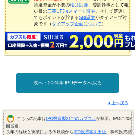
抽選資金が不要の
松井証券
、委託幹事として狙
い目の
三菱UFJ eスマート証券
、そして落選し
てもポイントが貯まる
SBI証券
がタイアップ対
象です（
タイアップ企画について
）
2024年 IPOデータへ戻る
▲上へ戻る
こちらの記事は
IPO投資歴21年のカブスル
が執筆。IPOに209
回当選。
長年の経験と実績による体験談から
IPO投資本を出版
。株式投資歴