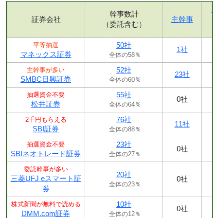
幹事数計
証券会社
主幹事
（委託含む）
50社
平等抽選
1社
マネックス証券
全体の58％
52社
主幹事が多い
23社
SMBC日興証券
全体の60％
55社
抽選資金不要
0社
松井証券
全体の64％
76社
2千円もらえる
11社
SBI証券
全体の88％
23社
抽選資金不要
0社
SBIネオトレード証券
全体の27％
委託幹事が多い
20社
三菱UFJ eスマート証
0社
全体の23％
券
10社
株式新聞が無料で読める
0社
DMM.com証券
全体の12％