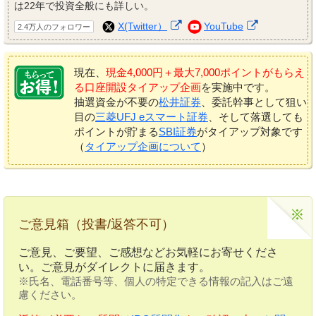
は22年で投資全般にも詳しい。
X(Twitter）
YouTube
2.4万人のフォロワー
現在、
現金4,000円＋最大7,000ポイントがもらえ
る口座開設タイアップ企画
を実施中です。
抽選資金が不要の
松井証券
、委託幹事として狙い
目の
三菱UFJ eスマート証券
、そして落選しても
ポイントが貯まる
SBI証券
がタイアップ対象です
（
タイアップ企画について
）
ご意見箱（投書/返答不可）
ご意見、ご要望、ご感想などお気軽にお寄せくださ
い。ご意見がダイレクトに届きます。
※氏名、電話番号等、個人の特定できる情報の記入はご遠
慮ください。