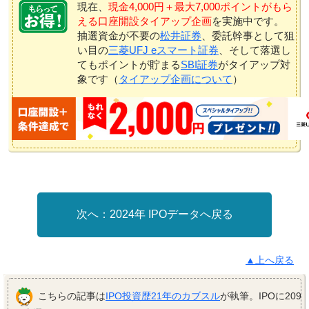
現在、
現金4,000円＋最大7,000ポイントがもら
える口座開設タイアップ企画
を実施中です。
抽選資金が不要の
松井証券
、委託幹事として狙
い目の
三菱UFJ eスマート証券
、そして落選し
てもポイントが貯まる
SBI証券
がタイアップ対
象です（
タイアップ企画について
）
2024年 IPOデータへ戻る
▲上へ戻る
こちらの記事は
IPO投資歴21年のカブスル
が執筆。IPOに209