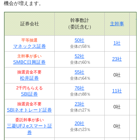
機会が増えます。
幹事数計
証券会社
主幹事
（委託含む）
50社
平等抽選
1社
マネックス証券
全体の58％
52社
主幹事が多い
23社
SMBC日興証券
全体の60％
55社
抽選資金不要
0社
松井証券
全体の64％
76社
2千円もらえる
11社
SBI証券
全体の88％
23社
抽選資金不要
0社
SBIネオトレード証券
全体の27％
委託幹事が多い
20社
三菱UFJ eスマート証
0社
全体の23％
券