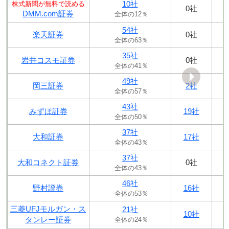
10社
株式新聞が無料で読める
0社
DMM.com証券
全体の12％
54社
楽天証券
0社
全体の63％
35社
岩井コスモ証券
0社
全体の41％
49社
岡三証券
2社
全体の57％
43社
みずほ証券
19社
全体の50％
37社
大和証券
17社
全体の43％
37社
大和コネクト証券
0社
全体の43％
46社
野村證券
16社
全体の53％
三菱UFJモルガン・ス
21社
10社
タンレー証券
全体の24％