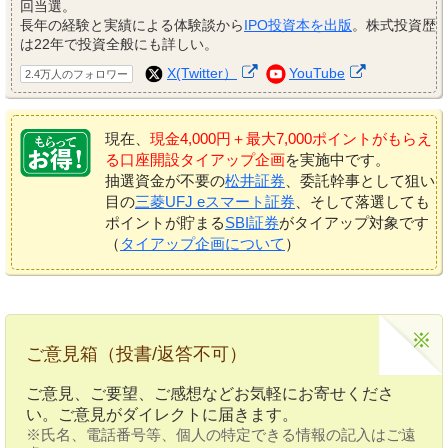
回当選。
長年の経験と実績による体験談から
IPO投資本を出版
。株式投資歴
は22年で投資全般にも詳しい。
X(Twitter）
YouTube
2.4万人のフォロワー
現在、
現金4,000円＋最大7,000ポイントがもらえ
る口座開設タイアップ企画
を実施中です。
抽選資金が不要の
松井証券
、委託幹事として狙い
目の
三菱UFJ eスマート証券
、そして落選しても
ポイントが貯まる
SBI証券
がタイアップ対象です
（
タイアップ企画について
）
ご意見箱（投書/返答不可）
ご意見、ご要望、ご感想などお気軽にお寄せくださ
い。ご意見がダイレクトに届きます。
※氏名、電話番号等、個人の特定できる情報の記入はご遠