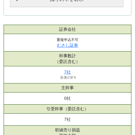
証券会社
重複申込不可
むさし証券
幹事数計
（委託含む）
7社
全体の8％
主幹事
0社
引受幹事
（委託含む）
7社
初値売り損益