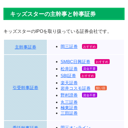
キッズスターの主幹事と幹事証券
キッズスターのIPOを取り扱っている証券会社です。
岡三証券
主幹事証券
SMBC日興証券
松井証券
SBI証券
楽天証券
引受幹事証券
岩井コスモ証券
野村證券
丸三証券
極東証券
三田証券
岡三オンライン
委託幹事証券