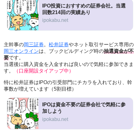
IPO投資におすすめの証券会社。当選
回数214回の実績あり
ipokabu.net
主幹事の
岡三証券
。
松井証券
やネット取引サービス専用の
岡三オンライン
は、ブックビルディング時の
抽選資金が不
要
です。
当選後に購入資金を入金すれば良いので気軽に参加できま
す。
（口座開設タイアップ中）
特に松井証券はIPOの引受部門にチカラを入れており、幹
事数が増えています（5割目標）
IPOは資金不要の証券会社で気軽に参
加しよう
ipokabu.net