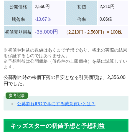
2,560円
2,210円
公開価格
初値
-13.67％
0.86倍
騰落率
倍率
-35,000円
初値売り損益
（2,210円 - 2,560円）× 100株
※初値や利益の数値はあくまで予想であり、将来の実際の結果
を保証するものではありません。
※予想利益は公開価格（仮条件の上限価格）を基に試算してい
ます。
公募割れ時の株価下落の目安となる引受価額は、2,356.00
円でした。
参考記事
公募割れIPOで耳にする誠意買いとは？
キッズスターの初値予想と予想利益