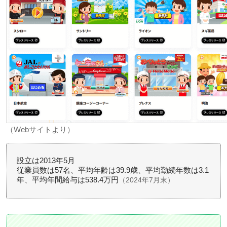
（Webサイトより）
設立は2013年5月
従業員数は57名、平均年齢は39.9歳、平均勤続年数は3.1
年、平均年間給与は538.4万円
（2024年7月末）