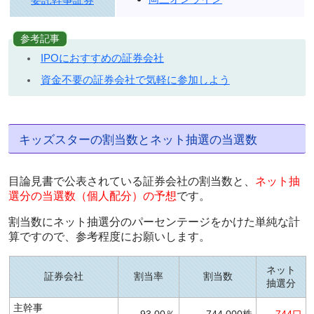
参考記事
IPOにおすすめの証券会社
資金不要の証券会社で気軽に参加しよう
キッズスターの割当数とネット抽選の当選数
目論見書で公表されている証券会社の割当数と、
ネット抽
選分の当選数（個人配分）の予想
です。
割当数にネット抽選分のパーセンテージをかけた単純な計
算ですので、参考程度にお願いします。
ネット
証券会社
割当率
割当数
抽選分
主幹事
93.00％
744,000株
744口