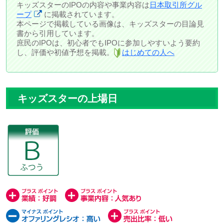
キッズスターのIPOの内容や事業内容は
日本取引所グル
ープ
に掲載されています。
本ページで掲載している画像は、キッズスターの目論見
書から引用しています。
庶民のIPOは、初心者でもIPOに参加しやすいよう要約
し、評価や初値予想を掲載。
はじめての人へ
キッズスターの上場日