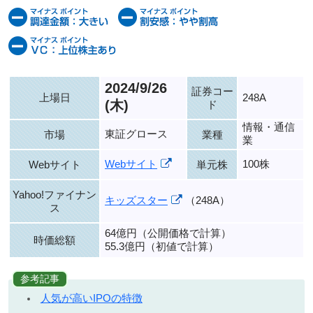
2024/9/26
証券コー
上場日
248A
(木)
ド
情報・通信
東証グロース
市場
業種
業
Webサイト
100株
Webサイト
単元株
Yahoo!ファイナン
キッズスター
（248A）
ス
64億円（公開価格で計算）
時価総額
55.3億円（初値で計算）
参考記事
人気が高いIPOの特徴