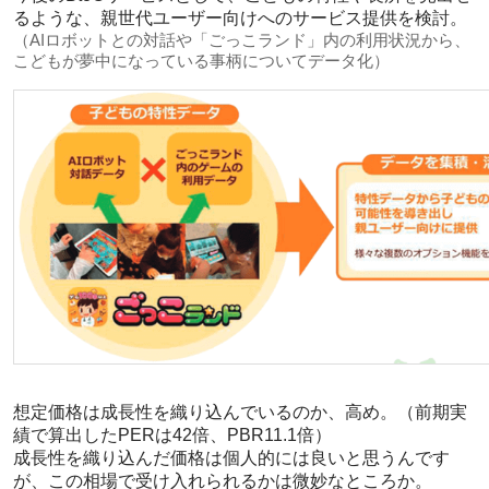
るような、親世代ユーザー向けへのサービス提供を検討。
（AIロボットとの対話や「ごっこランド」内の利用状況から、
こどもが夢中になっている事柄についてデータ化）
想定価格は成長性を織り込んでいるのか、高め。（前期実
績で算出したPERは42倍、PBR11.1倍）
成長性を織り込んだ価格は個人的には良いと思うんです
が、この相場で受け入れられるかは微妙なところか。