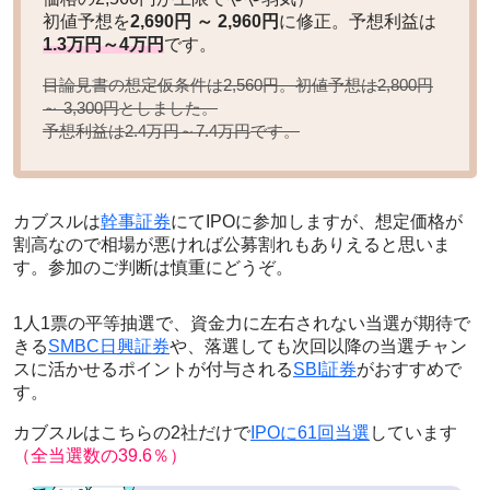
初値予想を
2,690円 ～ 2,960円
に修正。予想利益は
1.3万円～4万円
です。
目論見書の想定仮条件は2,560円。初値予想は
2,800円
としました。
～ 3,300円
予想利益は
です。
2.4万円～7.4万円
カブスルは
幹事証券
にてIPOに参加しますが、想定価格が
割高なので相場が悪ければ公募割れもありえると思いま
す。参加のご判断は慎重にどうぞ。
1人1票の平等抽選で、資金力に左右されない当選が期待で
きる
SMBC日興証券
や、落選しても次回以降の当選チャン
スに活かせるポイントが付与される
SBI証券
がおすすめで
す。
カブスルはこちらの2社だけで
IPOに61回当選
しています
（全当選数の39.6％）