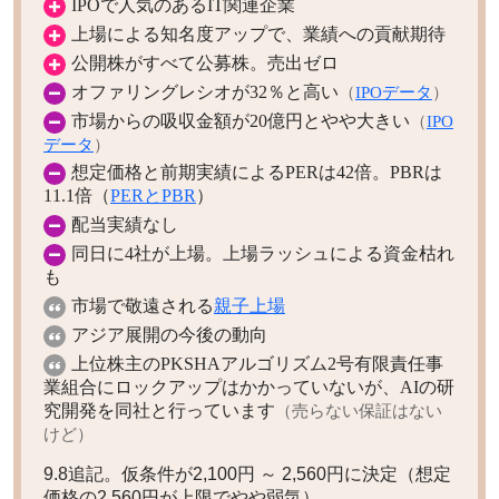
IPOで人気のあるIT関連企業
上場による知名度アップで、業績への貢献期待
公開株がすべて公募株。売出ゼロ
オファリングレシオが32％と高い
（
IPOデータ
）
市場からの吸収金額が20億円とやや大きい
（
IPO
データ
）
想定価格
と前期実績によるPERは42倍。PBRは
11.1倍（
PERとPBR
）
配当実績なし
同日に4社が上場。上場ラッシュによる資金枯れ
も
市場で敬遠される
親子上場
アジア展開の今後の動向
上位株主のPKSHAアルゴリズム2号有限責任事
業組合にロックアップはかかっていないが、AIの研
究開発を同社と行っています
（売らない保証はない
けど）
9.8追記。仮条件が2,100円 ～ 2,560円に決定（想定
価格の2,560円が上限でやや弱気）