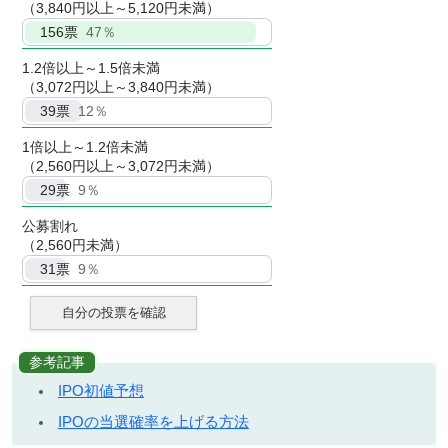
（3,840円以上～5,120円未満）
156
票
47％
1.2倍以上～1.5倍未満
（3,072円以上～3,840円未満）
39
票
12％
1倍以上～1.2倍未満
（2,560円以上～3,072円未満）
29
票
9％
公募割れ
（2,560円未満）
31
票
9％
自分の投票を確認
参考記事
IPO初値予想
IPOの当選確率を上げる方法