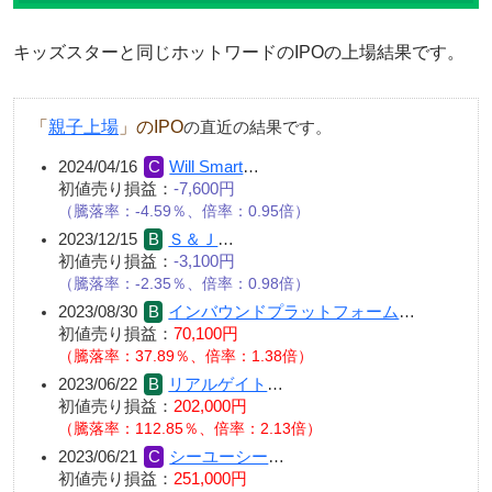
キッズスターと同じホットワードのIPOの上場結果です。
「
親子上場
」のIPO
の直近の結果です。
2024/04/16
Will Smart
…
初値売り損益：
-7,600円
（騰落率：-4.59％、倍率：0.95倍）
2023/12/15
Ｓ＆Ｊ
…
初値売り損益：
-3,100円
（騰落率：-2.35％、倍率：0.98倍）
2023/08/30
インバウンドプラットフォーム
…
初値売り損益：
70,100円
（騰落率：37.89％、倍率：1.38倍）
2023/06/22
リアルゲイト
…
初値売り損益：
202,000円
（騰落率：112.85％、倍率：2.13倍）
2023/06/21
シーユーシー
…
初値売り損益：
251,000円