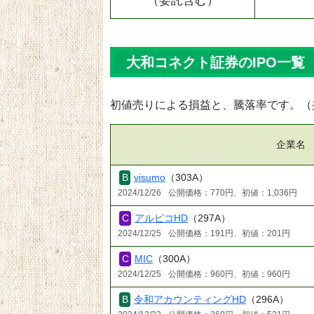
（委託含む）
大和コネクト証券のIPO一覧（
初値売りによる損益と、騰落率です。（
企業名
visumo
（303A）
2024/12/26
公開価格：770円、初値：1,036円
アルピコHD
（297A）
2024/12/25
公開価格：191円、初値：201円
MIC
（300A）
2024/12/25
公開価格：960円、初値：960円
令和アカウンティングHD
（296A）