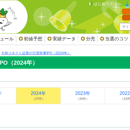
はじめての人へ
ジュール
初値予想
実績データ
分売
当選のコツ
大和コネクト証券の引受幹事IPO（2024年）
O（2024年）
年
2024年
2023年
202
）
（37件）
（44件）
（42