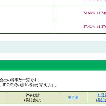
73.58％
（1.7
37.41％
（1.3
証券会社の幹事数一覧です。
、IPO投資の参加機会が増えます。
幹事数計
引受
主幹事
（委託含む）
（
委託