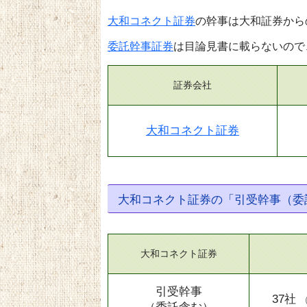
大和コネクト証券
の幹事は大和証券から
委託幹事証券
は目論見書に載らないので
証券会社
大和コネクト証券
大和コネクト証券の「引受幹事（委
大和コネクト証券
引受幹事
37社