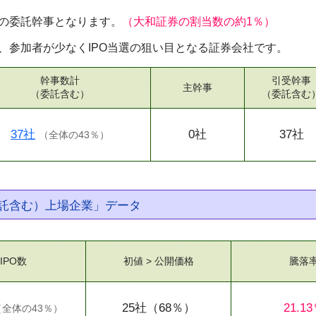
の委託幹事となります。
（大和証券の割当数の約1％）
、参加者が少なくIPO当選の狙い目となる証券会社です。
幹事数計
引受幹事
主幹事
（委託含む）
（委託含む
37社
0社
37社
（
全体の43％
）
託含む）上場企業」データ
IPO数
初値 > 公開価格
騰落
25社
（68％）
21.1
（
全体の43％
）