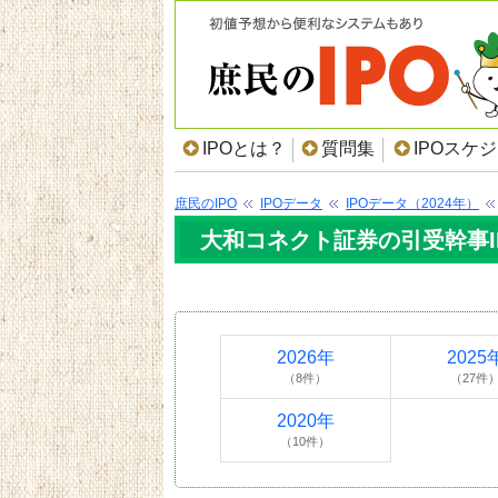
IPOとは？
質問集
IPOスケ
庶民のIPO
IPOデータ
IPOデータ（2024年）
大和コネクト証券の引受幹事IP
2026年
2025
（8件）
（27件
2020年
（10件）