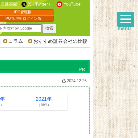
当選実績
X（Twitter）
YouTube
IPO管理帳
IPO管理帳 ログイン版
menu
コラム
おすすめ証券会社の比較
2024-12-26
2年
2021年
件）
（49件）