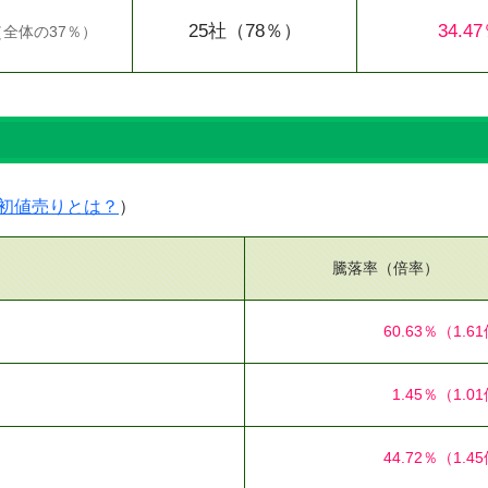
25社
（78％）
34.4
（
全体の37％
）
）
初値売りとは？
）
騰落率（倍率）
60.63％
（1.6
1.45％
（1.0
44.72％
（1.4