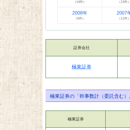
（14件）
（13件
2008年
2007
（6件）
（11件
証券会社
極東証券
極東証券の「幹事数計（委託含む）
極東証券