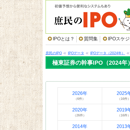
IPOとは？
質問集
IPOスケ
庶民のIPO
IPOデータ
IPOデータ（2024年）
極東証券の幹事IPO（2024年
2026年
2025
（6件）
（16件
2020年
2019
（26件）
（16件
2014年
2013