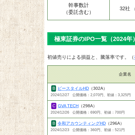
幹事数計
32社
（委託含む）
極東証券のIPO一覧（2024年
初値売りによる損益と、騰落率です。（
企業名
ビースタイルHD
（302A）
2024/12/27
公開価格：2,070円、初値：3,325円
GVA TECH
（298A）
2024/12/26
公開価格：690円、初値：700円
令和アカウンティングHD
（296A）
2024/12/23
公開価格：360円、初値：521円