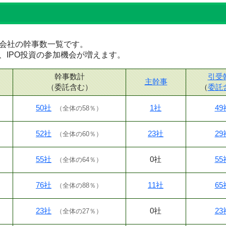
証券会社の幹事数一覧です。
、IPO投資の参加機会が増えます。
幹事数計
引受
主幹事
（委託含む）
（
委託
50社
1社
49
（
全体の58％
）
52社
23社
29
（
全体の60％
）
55社
0社
55
（
全体の64％
）
76社
11社
65
（
全体の88％
）
23社
0社
23
（
全体の27％
）