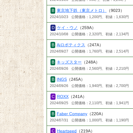
東京地下鉄（東京メトロ）
（9023）
2024/10/23
公開価格：1,200円、初値：1,630円
ケイ・ウノ
（259A）
2024/10/08
公開価格：2,320円、初値：2,134円
Aiロボティクス
（247A）
2024/09/27
公開価格：1,760円、初値：2,514円
キッズスター
（248A）
2024/09/26
公開価格：2,560円、初値：2,210円
INGS
（245A）
2024/09/26
公開価格：1,940円、初値：2,700円
ROXX
（241A）
2024/09/25
公開価格：2,110円、初値：1,941円
Faber Company
（220A）
2024/07/31
公開価格：1,000円、初値：1,190円
Heartseed
（219A）