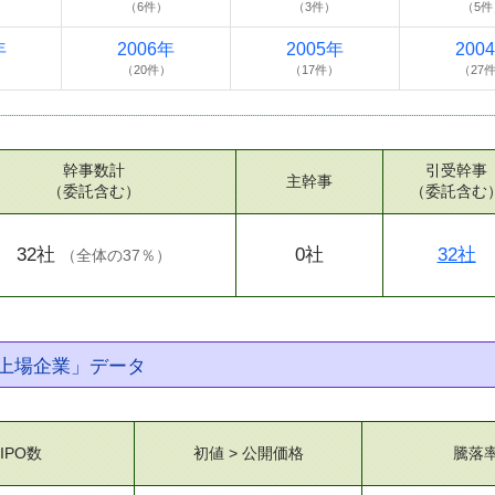
）
（6件）
（3件）
（5件
年
2006年
2005年
200
）
（20件）
（17件）
（27
幹事数計
引受幹事
主幹事
（委託含む）
（委託含む
32社
0社
32社
（
全体の37％
）
上場企業」データ
IPO数
初値 > 公開価格
騰落