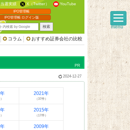
当選実績
X（Twitter）
YouTube
IPO管理帳
IPO管理帳 ログイン版
menu
コラム
おすすめ証券会社の比較
2024-12-27
2年
2021年
件）
（37件）
6年
2015年
件）
（17件）
0年
2009年