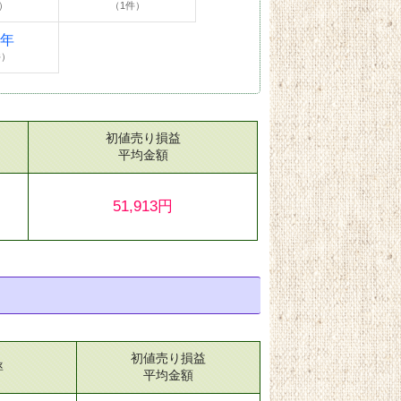
）
（1件）
4年
件）
初値売り損益
）
平均金額
51,913円
初値売り損益
率
平均金額