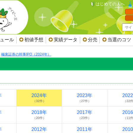
はじめての人へ
ジュール
初値予想
実績データ
分売
当選のコツ
極東証券の幹事IPO（2024年）
）
年
2024年
2023年
202
）
（32件）
（27件）
（22
年
2018年
2017年
201
）
（20件）
（23件）
（11
年
2012年
2011年
201