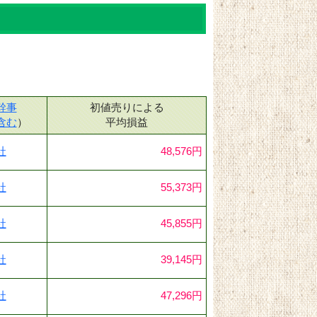
幹事
初値売りによる
含む
）
平均損益
社
48,576円
社
55,373円
社
45,855円
社
39,145円
社
47,296円