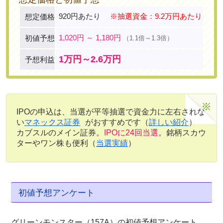
920円あたり
※抽選資金：9.2万円あたり
想定価格
1,020円 ～ 1,180円
初値予想
（1.1倍～1.3倍）
1万円～2.6万円
予想利益
IPOの申込は、当選が平等抽選で資金力に左右されな
い
マネックス証券
がおすすめです（
詳しい紹介
）
カブスルのメイン証券。
IPOに24回当選
。銘柄スカウ
ターやワン株も便利（
当選実績
）
初値予想アンケート
グリーンモンスター（157A）の初値予想アンケート