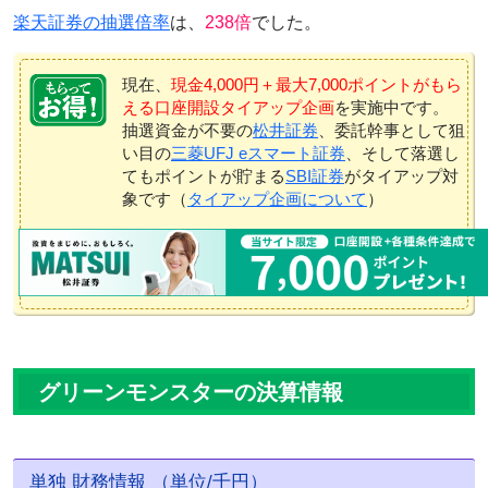
楽天証券の抽選倍率
は、
238倍
でした。
現在、
現金4,000円＋最大7,000ポイントがもら
える口座開設タイアップ企画
を実施中です。
抽選資金が不要の
松井証券
、委託幹事として狙
い目の
三菱UFJ eスマート証券
、そして落選し
てもポイントが貯まる
SBI証券
がタイアップ対
象です（
タイアップ企画について
）
グリーンモンスターの決算情報
単独 財務情報 （単位/千円）