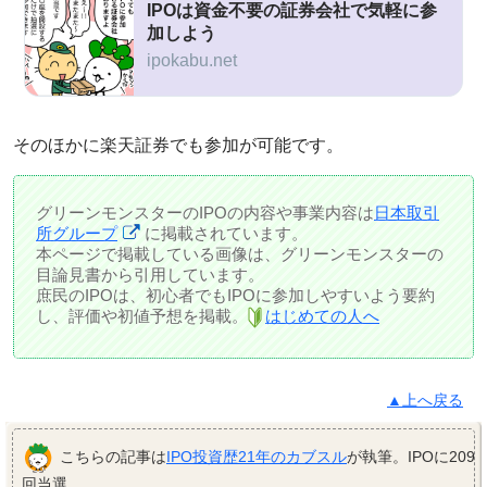
IPOは資金不要の証券会社で気軽に参
加しよう
ipokabu.net
そのほかに楽天証券でも参加が可能です。
グリーンモンスターのIPOの内容や事業内容は
日本取引
所グループ
に掲載されています。
本ページで掲載している画像は、グリーンモンスターの
目論見書から引用しています。
庶民のIPOは、初心者でもIPOに参加しやすいよう要約
し、評価や初値予想を掲載。
はじめての人へ
▲上へ戻る
こちらの記事は
IPO投資歴21年のカブスル
が執筆。IPOに209
回当選。