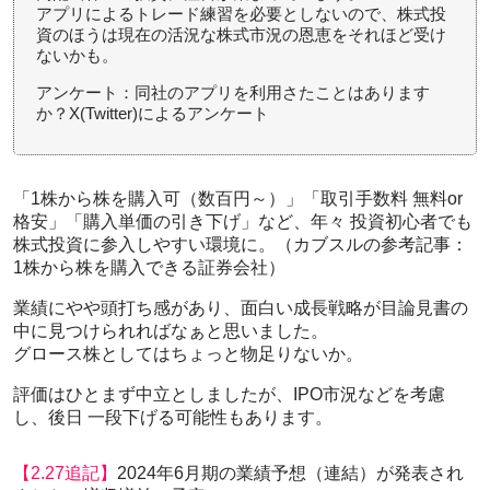
アプリによるトレード練習を必要としないので、株式投
資のほうは現在の活況な株式市況の恩恵をそれほど受け
ないかも。
アンケート：同社のアプリを利用さたことはあります
か？X(Twitter)によるアンケート
「1株から株を購入可（数百円～）」「取引手数料 無料or
格安」「購入単価の引き下げ」など、年々 投資初心者でも
株式投資に参入しやすい環境に。（カブスルの参考記事：
1株から株を購入できる証券会社）
業績にやや頭打ち感があり、面白い成長戦略が目論見書の
中に見つけられればなぁと思いました。
グロース株としてはちょっと物足りないか。
評価はひとまず中立としましたが、IPO市況などを考慮
し、後日 一段下げる可能性もあります。
【2.27追記】
2024年6月期の業績予想（連結）が発表され