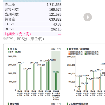
売上高
1,711,553
経常利益
169,572
当期利益
121,585
純資産
639,832
EPS
※
49.83
BPS
※
262.15
前期比（売上高）
―
※EPS、BPSは（単位/円）