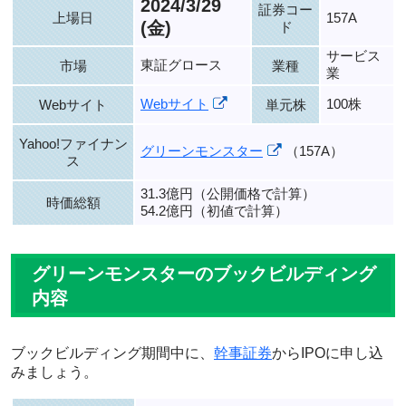
2024/3/29
証券コー
上場日
157A
(金)
ド
サービス
東証グロース
市場
業種
業
Webサイト
100株
Webサイト
単元株
Yahoo!ファイナン
グリーンモンスター
（157A）
ス
31.3億円（公開価格で計算）
時価総額
54.2億円（初値で計算）
グリーンモンスターのブックビルディング
内容
ブックビルディング期間中に、
幹事証券
からIPOに申し込
みましょう。