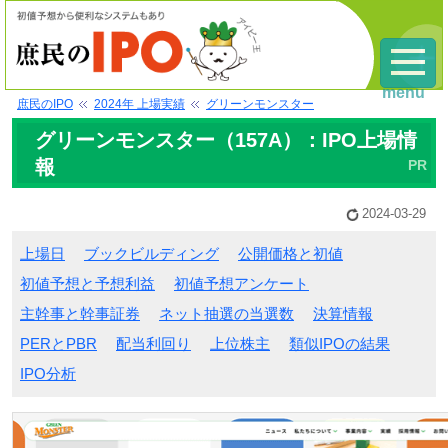
menu
庶民のIPO
2024年 上場実績
グリーンモンスター
グリーンモンスター（157A）：IPO上場情
報
2024-03-29
上場日
ブックビルディング
公開価格と初値
初値予想と予想利益
初値予想アンケート
主幹事と幹事証券
ネット抽選の当選数
決算情報
PERとPBR
配当利回り
上位株主
類似IPOの結果
IPO分析