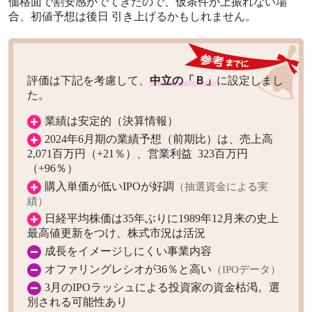
価格面で割安感がでてきたので、仮条件が上振れない場
合、初値予想は後日 引き上げるかもしれません。
評価は下記を考慮して、
中立の「Ｂ」
に設定しまし
た。
業績は安定的（決算情報）
2024年6月期の業績予想（前期比）は、売上高
2,071百万円（+21％）、営業利益 323百万円
（+96％）
購入単価が低いIPOが好調
（抽選資金による実
績）
日経平均株価は35年ぶりに1989年12月来の史上
最高値更新をつけ、株式市況は活況
成長をイメージしにくい事業内容
オファリングレシオが36％と高い
（IPOデータ）
3月のIPOラッシュによる投資家の資金枯渇。選
別される可能性あり