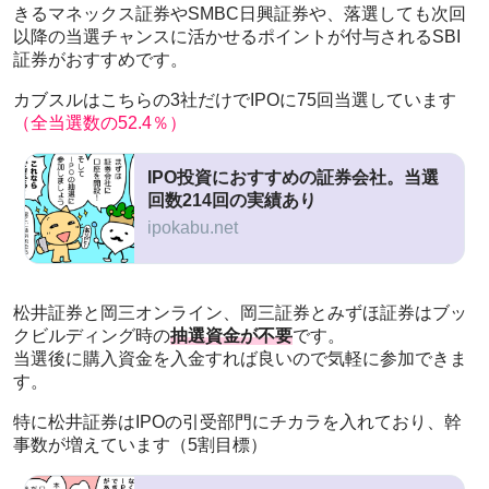
きるマネックス証券やSMBC日興証券や、落選しても次回
以降の当選チャンスに活かせるポイントが付与されるSBI
証券がおすすめです。
カブスルはこちらの3社だけでIPOに75回当選しています
（全当選数の52.4％）
IPO投資におすすめの証券会社。当選
回数214回の実績あり
ipokabu.net
松井証券と岡三オンライン、岡三証券とみずほ証券はブッ
クビルディング時の
抽選資金が不要
です。
当選後に購入資金を入金すれば良いので気軽に参加できま
す。
特に松井証券はIPOの引受部門にチカラを入れており、幹
事数が増えています（5割目標）