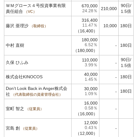
ＷＭグロース４号投資事業有限
90日/
670,000
210,000
24.28％
責任組合
1.5倍
VC
316,400
11.47％
藤沢 亜理沙
10,000
180日
取締役
（16,400）
180,000
6.52％
中村 直樹
-
180日
（180,000）
90日/
110,000
久保 ひふみ
-
3.99％
1.5倍
40,000
株式会社KINOCOS
180日
-
1.45％
Don’t Look Back in Anger株式会
30,000
180日
-
1.09％
社
代表取締役の資産管理会社
16,000
0.58％
室町 智之
-
従業員
（16,000）
12,000
0.43％
宮島 創
-
従業員
（12,000）