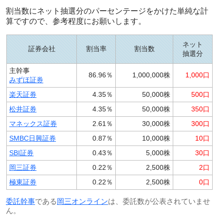
割当数にネット抽選分のパーセンテージをかけた単純な計
算ですので、参考程度にお願いします。
ネット
証券会社
割当率
割当数
抽選分
主幹事
86.96％
1,000,000株
1,000口
みずほ証券
楽天証券
4.35％
50,000株
500口
松井証券
4.35％
50,000株
350口
マネックス証券
2.61％
30,000株
300口
SMBC日興証券
0.87％
10,000株
10口
SBI証券
0.43％
5,000株
30口
岡三証券
0.22％
2,500株
2口
極東証券
0.22％
2,500株
0口
委託幹事
である
岡三オンライン
は、委託数が公表されていませ
ん。