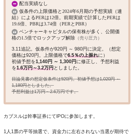
配当実績なし
仮条件の上限価格と2024年6月期の予想実績（連
結）によるPERは12倍。前期実績で計算したPERは
19.6倍、PBRは3.74倍（PERとPBR）
ベンチャーキャピタルの保有株が多く、公開価
格の1.5倍でロックアップ解除
（売り圧力）
3.11追記。仮条件が920円 ～ 980円に決定。（想定
価格は920円。上限価格で
6.5％の上振れ
に）
初値予想を
1,140円 ～ 1,300円
に修正し、予想利益
を
1.6万円～3.2万円
としました。
目論見書の想定仮条件は920円。初値予想は
1,020円 ～
としました。
1,180円
予想利益は
です。
1万円～2.6万円
カブスルは幹事証券にてIPOに参加します。
1人1票の平等抽選で、資金力に左右されない当選が期待で