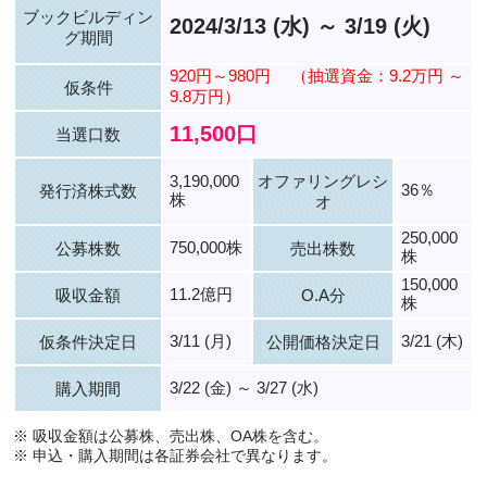
ブックビルディン
2024/3/13 (水) ～ 3/19 (火)
グ期間
920円～980円
（抽選資金：9.2万円 ～
仮条件
9.8万円）
11,500口
当選口数
3,190,000
オファリングレシ
36％
発行済株式数
株
オ
250,000
750,000株
公募株数
売出株数
株
150,000
11.2億円
吸収金額
O.A分
株
3/11 (月)
3/21 (木)
仮条件決定日
公開価格決定日
3/22 (金) ～ 3/27 (水)
購入期間
※ 吸収金額は公募株、売出株、OA株を含む。
※ 申込・購入期間は各証券会社で異なります。