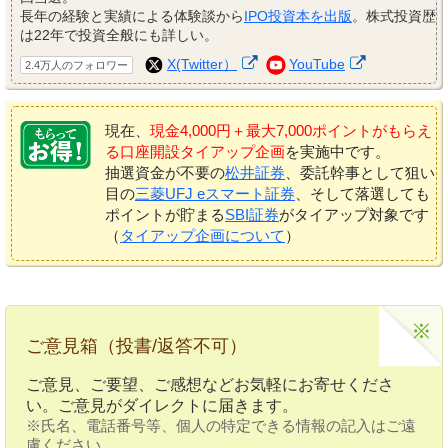
長年の経験と実績による体験談から
IPO投資本を出版
。株式投資歴
は22年で投資全般にも詳しい。
X(Twitter）
YouTube
2.4万人のフォロワー
現在、
現金4,000円＋最大7,000ポイントがもらえ
る口座開設タイアップ企画
を実施中です。
抽選資金が不要の
松井証券
、委託幹事として狙い
目の
三菱UFJ eスマート証券
、そして落選しても
ポイントが貯まる
SBI証券
がタイアップ対象です
（
タイアップ企画について
）
ご意見箱（投書/返答不可）
ご意見、ご要望、ご感想などお気軽にお寄せくださ
い。ご意見がダイレクトに届きます。
※氏名、電話番号等、個人の特定できる情報の記入はご遠
慮ください。