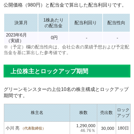
公開価格（980円）と配当金で算出した配当利回りです。
1株あたり
決算月
配当利回り
配当性向
の配当金
2023年6月
0円
-
-
（実績）
※（予定）欄の配当性向は、会社公表の業績予想および予定配
当金を基に算出した参考値です。
上位株主とロックアップ期間
グリーンモンスターの上位10名の株主構成とロックアップ
期間です。
ロック
株主名
株数
売出数
アップ
1,290,000
小川 亮
180日
30,000
代表取締役
46.76％