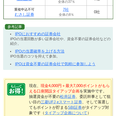
全体の37％
7社
重複申込不可
0社
むさし証券
全体の8％
参考記事
IPOにおすすめの証券会社
IPOの当選回数が多い証券会社や、資金不要の証券会社などの
紹介。
IPOの当選確率を上げる方法
IPO当選のコツを抑えて参加。
IPOは資金不要の証券会社で気軽に参加しよう
現在、
現金4,000円＋最大7,000ポイントがもら
える口座開設タイアップ企画
を実施中です。
抽選資金が不要の
松井証券
、委託幹事として狙
い目の
三菱UFJ eスマート証券
、そして落選し
てもポイントが貯まる
SBI証券
がタイアップ対
象です（
タイアップ企画について
）