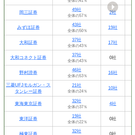
全体の41％
49社
岡三証券
2社
全体の57％
43社
みずほ証券
19社
全体の50％
37社
大和証券
17社
全体の43％
37社
大和コネクト証券
0社
全体の43％
46社
野村證券
16社
全体の53％
三菱UFJモルガン・ス
21社
10社
タンレー証券
全体の24％
32社
東海東京証券
4社
全体の37％
19社
東洋証券
0社
全体の22％
32社
極東証券
0社