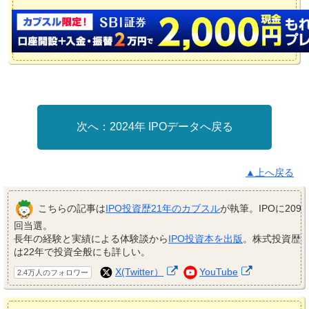
2024年 IPOデータへ戻る
▲上へ戻る
こちらの記事は
IPO投資歴21年のカブスル
が執筆。IPOに209
回当選。
長年の経験と実績による体験談から
IPO投資本を出版
。株式投資歴
は22年で投資全般にも詳しい。
X(Twitter）
YouTube
2.4万人のフォロワー