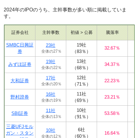
2024年のIPOのうち、主幹事数が多い順に掲載していま
す。
証券会社
主幹事数
初値 > 公募
騰落率
SMBC日興証
19社
23社
32.67％
券
（83％）
全体の27％
13社
19社
みずほ証券
34.37％
（68％）
全体の22％
12社
17社
大和証券
22.23％
（71％）
全体の20％
11社
16社
野村證券
23.21％
（69％）
全体の19％
10社
11社
SBI証券
53.58％
（91％）
全体の13％
三菱UFJモル
6社
10社
ガン・スタン
16.64％
（60％）
全体の12％