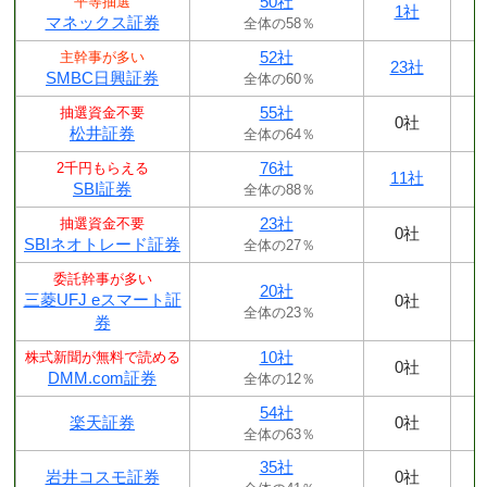
50社
平等抽選
1社
マネックス証券
全体の58％
52社
主幹事が多い
23社
SMBC日興証券
全体の60％
55社
抽選資金不要
0社
松井証券
全体の64％
76社
2千円もらえる
11社
SBI証券
全体の88％
23社
抽選資金不要
0社
SBIネオトレード証券
全体の27％
委託幹事が多い
20社
三菱UFJ eスマート証
0社
全体の23％
券
10社
株式新聞が無料で読める
0社
DMM.com証券
全体の12％
54社
楽天証券
0社
全体の63％
35社
岩井コスモ証券
0社