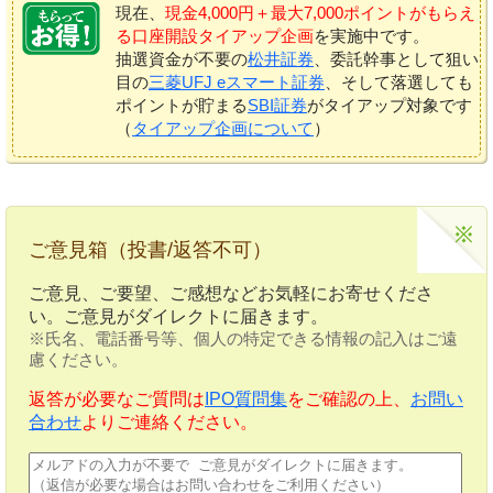
現在、
現金4,000円＋最大7,000ポイントがもらえ
る口座開設タイアップ企画
を実施中です。
抽選資金が不要の
松井証券
、委託幹事として狙い
目の
三菱UFJ eスマート証券
、そして落選しても
ポイントが貯まる
SBI証券
がタイアップ対象です
（
タイアップ企画について
）
ご意見箱（投書/返答不可）
ご意見、ご要望、ご感想などお気軽にお寄せくださ
い。ご意見がダイレクトに届きます。
※氏名、電話番号等、個人の特定できる情報の記入はご遠
慮ください。
返答が必要なご質問は
IPO質問集
をご確認の上、
お問い
合わせ
よりご連絡ください。