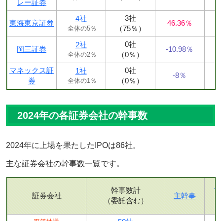
レー証券
3社
4社
東海東京証券
46.36％
（75％）
全体の5％
0社
2社
岡三証券
-10.98％
（0％）
全体の2％
マネックス証
0社
1社
-8％
券
（0％）
全体の1％
2024年の各証券会社の幹事数
2024年に上場を果たしたIPOは86社。
主な証券会社の幹事数一覧です。
幹事数計
証券会社
主幹事
（委託含む）