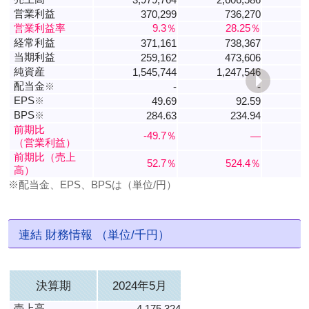
営業利益
370,299
736,270
営業利益率
9.3％
28.25％
経常利益
371,161
738,367
当期利益
259,162
473,606
純資産
1,545,744
1,247,546
配当金
※
-
-
EPS
※
49.69
92.59
BPS
※
284.63
234.94
前期比
-49.7％
―
（営業利益）
前期比（売上
52.7％
524.4％
高）
※配当金、EPS、BPSは（単位/円）
連結 財務情報 （単位/千円）
決算期
2024年5月
売上高
4,175,324