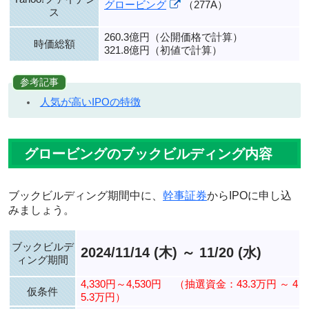
グロービング
（277A）
ス
260.3億円（公開価格で計算）
時価総額
321.8億円（初値で計算）
参考記事
人気が高いIPOの特徴
グロービングのブックビルディング内容
ブックビルディング期間中に、
幹事証券
からIPOに申し込
みましょう。
ブックビルデ
2024/11/14 (木) ～ 11/20 (水)
ィング期間
4,330円～4,530円
（抽選資金：43.3万円 ～ 4
仮条件
5.3万円）