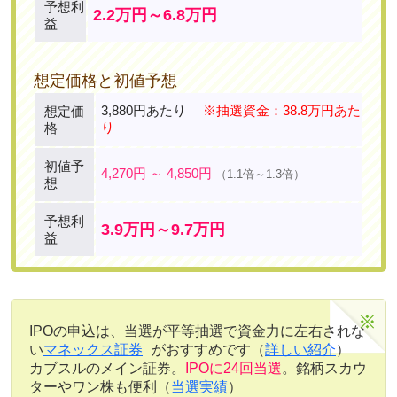
予想利
2.2万円～6.8万円
益
想定価格と初値予想
3,880円あたり
※抽選資金：38.8万円あた
想定価
り
格
初値予
4,270円 ～ 4,850円
（1.1倍～1.3倍）
想
予想利
3.9万円～9.7万円
益
IPOの申込は、当選が平等抽選で資金力に左右されな
い
マネックス証券
がおすすめです（
詳しい紹介
）
カブスルのメイン証券。
IPOに24回当選
。銘柄スカウ
ターやワン株も便利（
当選実績
）