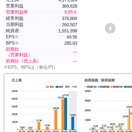
営業利益
369,628
営業利益率
8.85％
経常利益
378,800
当期利益
260,507
純資産
1,551,998
EPS
※
49.95
BPS
※
285.83
前期比
―
（営業利益）
前期比（売上高）
―
※EPS、BPSは（単位/円）