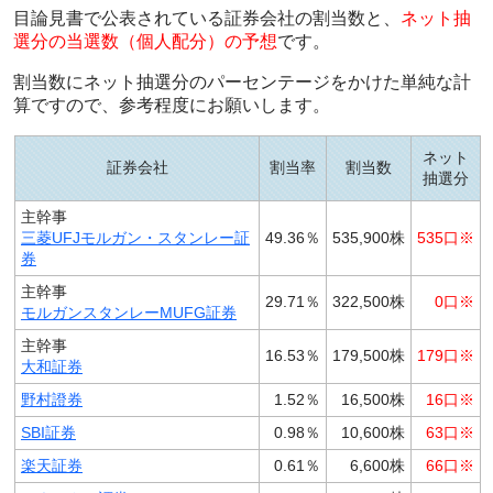
目論見書で公表されている証券会社の割当数と、
ネット抽
選分の当選数（個人配分）の予想
です。
割当数にネット抽選分のパーセンテージをかけた単純な計
算ですので、参考程度にお願いします。
ネット
証券会社
割当率
割当数
抽選分
主幹事
三菱UFJモルガン・スタンレー証
49.36％
535,900株
535口※
券
主幹事
29.71％
322,500株
0口※
モルガンスタンレーMUFG証券
主幹事
16.53％
179,500株
179口※
大和証券
野村證券
1.52％
16,500株
16口※
SBI証券
0.98％
10,600株
63口※
楽天証券
0.61％
6,600株
66口※