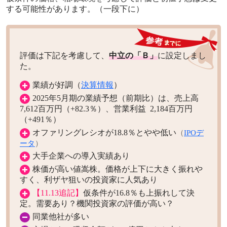
する可能性があります。（一段下に）
評価は下記を考慮して、
中立の「Ｂ」
に設定しまし
た。
業績が好調（
決算情報
）
2025年5月期の業績予想（前期比）は、売上高
7,612百万円（+82.3％）、営業利益 2,184百万円
（+491％）
オファリングレシオが18.8％とやや低い
（
IPOデ
ータ
）
大手企業への導入実績あり
株価が高い値嵩株。価格が上下に大きく振れや
すく、利ザヤ狙いの投資家に人気あり
【11.13追記】
仮条件が16.8％も上振れして決
定。需要あり？機関投資家の評価が高い？
同業他社が多い