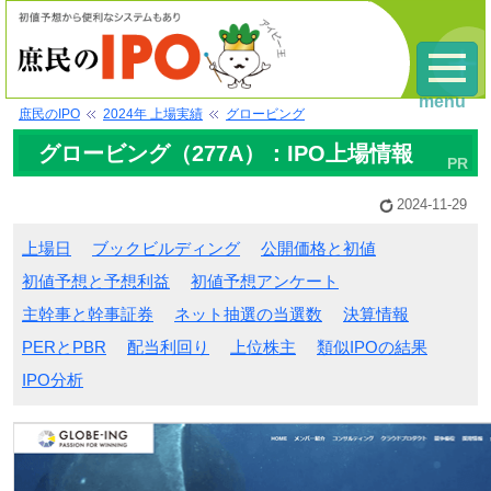
menu
庶民のIPO
2024年 上場実績
グロービング
グロービング（277A）：IPO上場情報
2024-11-29
上場日
ブックビルディング
公開価格と初値
初値予想と予想利益
初値予想アンケート
主幹事と幹事証券
ネット抽選の当選数
決算情報
PERとPBR
配当利回り
上位株主
類似IPOの結果
IPO分析