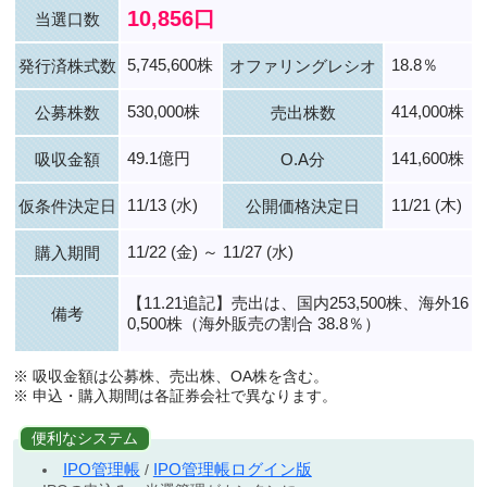
10,856口
当選口数
5,745,600株
18.8％
発行済株式数
オファリングレシオ
530,000株
414,000株
公募株数
売出株数
49.1億円
141,600株
吸収金額
O.A分
11/13 (水)
11/21 (木)
仮条件決定日
公開価格決定日
11/22 (金) ～ 11/27 (水)
購入期間
【11.21追記】売出は、国内253,500株、海外16
備考
0,500株（海外販売の割合 38.8％）
※ 吸収金額は公募株、売出株、OA株を含む。
※ 申込・購入期間は各証券会社で異なります。
便利なシステム
IPO管理帳
IPO管理帳ログイン版
/