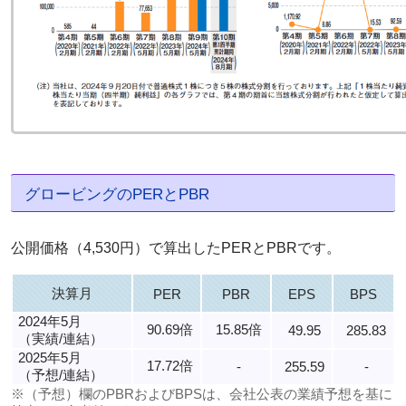
グロービングのPERとPBR
公開価格（4,530円）で算出したPERとPBRです。
決算月
PER
PBR
EPS
BPS
2024年5月
90.69倍
15.85倍
49.95
285.83
（実績/連結）
2025年5月
17.72倍
-
255.59
-
（予想/連結）
※（予想）欄のPBRおよびBPSは、会社公表の業績予想を基に