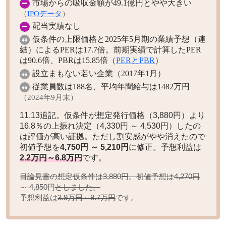
市場からの吸収金額が49.1億円とやや大きい
（
IPOデータ
）
配当実績なし
仮条件の上限価格と2025年5月期の業績予想（連
結）によるPERは17.7倍。前期実績で計算したPER
は90.6倍、PBRは15.85倍（
PERとPBR
）
設立まもない若い企業（2017年1月）
従業員数は188名、平均年間給与は1482万円
（2024年9月末）
11.13追記。仮条件が想定発行価格（3,880円）より
16.8％の上振れ決定（4,330円 ～ 4,530円）したの
は評価が高い証拠。ただし割安感がやや消えたので
初値予想を
4,750円 ～ 5,210円
に修正。予想利益は
2.2万円～6.8万円
です。
目論見書の想定仮条件は3,880円。初値予想は
4,270円
としました。
～ 4,850円
予想利益は
です。
3.9万円～9.7万円