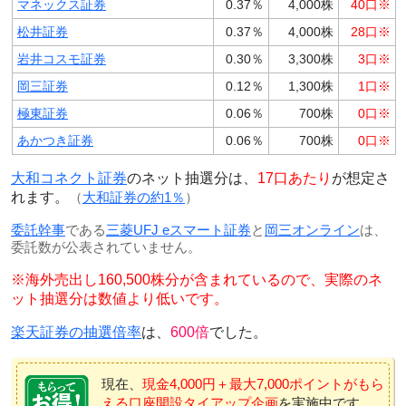
マネックス証券
0.37％
4,000株
40口※
松井証券
0.37％
4,000株
28口※
岩井コスモ証券
0.30％
3,300株
3口※
岡三証券
0.12％
1,300株
1口※
極東証券
0.06％
700株
0口※
あかつき証券
0.06％
700株
0口※
大和コネクト証券
のネット抽選分は、
17口あたり
が想定さ
れます。
（
大和証券の約1％
）
委託幹事
である
三菱UFJ eスマート証券
と
岡三オンライン
は、
委託数が公表されていません。
※海外売出し160,500株分が含まれているので、実際のネ
ット抽選分は数値より低いです。
楽天証券の抽選倍率
は、
600倍
でした。
現在、
現金4,000円＋最大7,000ポイントがもら
える口座開設タイアップ企画
を実施中です。