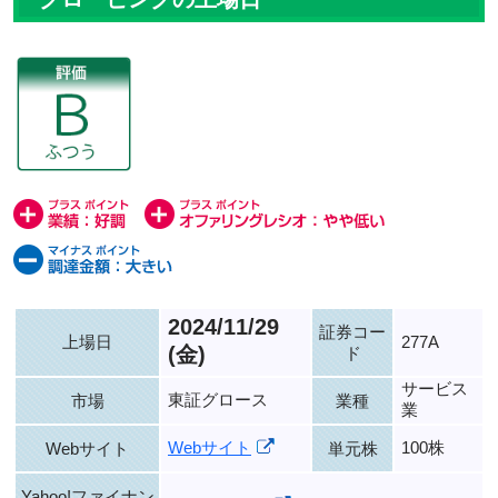
2024/11/29
証券コー
上場日
277A
(金)
ド
サービス
東証グロース
市場
業種
業
Webサイト
100株
Webサイト
単元株
Yahoo!ファイナン