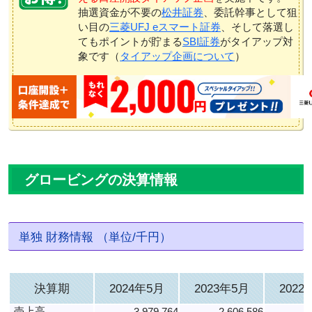
抽選資金が不要の
松井証券
、委託幹事として狙
い目の
三菱UFJ eスマート証券
、そして落選し
てもポイントが貯まる
SBI証券
がタイアップ対
象です（
タイアップ企画について
）
グロービングの決算情報
単独 財務情報 （単位/千円）
決算期
2024年5月
2023年5月
2022
売上高
3,979,764
2,606,586