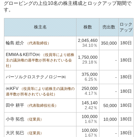
グロービングの上位10名の株主構成とロックアップ期間で
す。
ロック
株主名
株数
売出数
アップ
2,045,460
輪島 総介
180日
350,000
代表取締役
34.10％
EMMA＆KEITO㈱
役員等により総株
1,750,000
-
180日
主の議決権の過半数が所有されている会
29.18％
社
375,000
パーソルクロステクノロジー㈱
180日
-
6.25％
㈱KFV
250,000
役員等により総株主の議決権の
-
180日
4.17％
過半数が所有されている会社
145,140
田中 耕平
180日
50,000
代表取締役社長
2.42％
100,000
小寺 拓也
180日
10,000
従業員
1.67％
100,000
大沢 拓巳
180日
-
従業員
1.67％