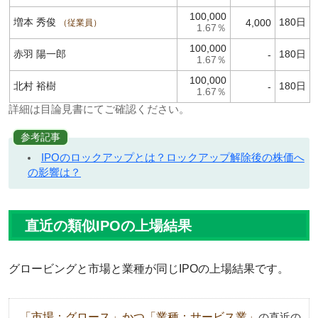
100,000
増本 秀俊
180日
4,000
従業員
1.67％
100,000
赤羽 陽一郎
180日
-
1.67％
100,000
北村 裕樹
180日
-
1.67％
詳細は目論見書にてご確認ください。
参考記事
IPOのロックアップとは？ロックアップ解除後の株価へ
の影響は？
直近の類似IPOの上場結果
グロービングと市場と業種が同じIPOの上場結果です。
「市場：グロース」かつ「業種：サービス業」
の直近の