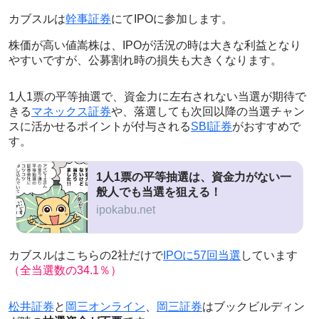
カブスルは
幹事証券
にてIPOに参加します。
株価が高い値嵩株は、IPOが活況の時は大きな利益となり
やすいですが、公募割れ時の損失も大きくなります。
1人1票の平等抽選で、資金力に左右されない当選が期待で
きる
マネックス証券
や、落選しても次回以降の当選チャン
スに活かせるポイントが付与される
SBI証券
がおすすめで
す。
1人1票の平等抽選は、資金力がない一
般人でも当選を狙える！
ipokabu.net
カブスルはこちらの2社だけで
IPOに57回当選
しています
（全当選数の34.1％）
松井証券
と
岡三オンライン
、
岡三証券
はブックビルディン