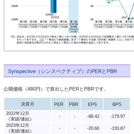
Synspective（シンスペクティブ）のPERとPBR
公開価格（480円）で算出したPERとPBRです。
決算月
PER
PBR
EPS
BPS
2022年12月
-
-
-88.42
-179.97
（実績/連結）
2023年12月
-
-
-20.60
-193.87
（実績/連結）