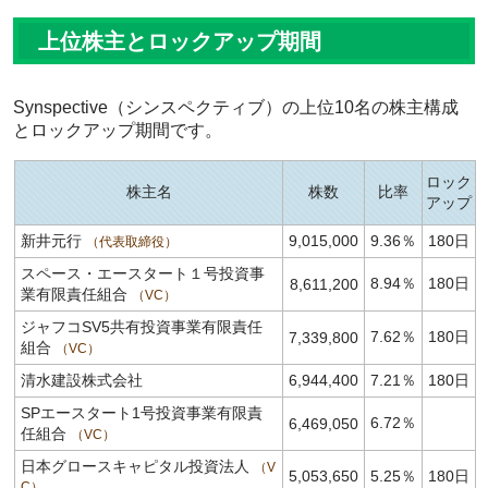
上位株主とロックアップ期間
Synspective（シンスペクティブ）の上位10名の株主構成
とロックアップ期間です。
ロック
株主名
株数
比率
アップ
新井元行
9,015,000
9.36％
180日
代表取締役
スペース・エースタート１号投資事
8.94％
180日
8,611,200
業有限責任組合
VC
ジャフコSV5共有投資事業有限責任
7.62％
180日
7,339,800
組合
VC
清水建設株式会社
6,944,400
7.21％
180日
SPエースタート1号投資事業有限責
6.72％
6,469,050
任組合
VC
日本グロースキャピタル投資法人
V
5,053,650
5.25％
180日
C