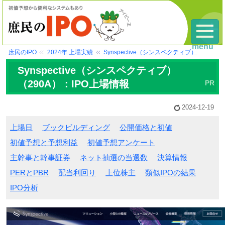
menu
庶民のIPO
2024年 上場実績
Synspective（シンスペクティブ）
Synspective（シンスペクティブ）
（290A）：IPO上場情報
2024-12-19
上場日
ブックビルディング
公開価格と初値
初値予想と予想利益
初値予想アンケート
主幹事と幹事証券
ネット抽選の当選数
決算情報
PERとPBR
配当利回り
上位株主
類似IPOの結果
IPO分析