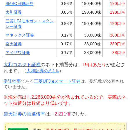
SMBC日興証券
0.86％
190,400株
190口※
大和証券
0.86％
190,400株
190口※
三菱UFJモルガン・スタン
0.86％
190,400株
190口※
レー証券
マネックス証券
0.17％
38,000株
380口※
楽天証券
0.17％
38,000株
380口※
アイザワ証券
0.17％
38,000株
38口※
大和コネクト証券
のネット抽選分は、
19口あたり
が想定さ
れます。
（
大和証券の約1％
）
委託幹事
である
三菱UFJ eスマート証券
は、委託数が公表され
ていません。
※海外売出し2,263,000株分が含まれているので、実際のネ
ット抽選分は数値より低いです。
楽天証券の抽選倍率
は、
2,211倍
でした。