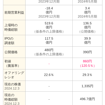
2023年12月期
2024年5月期
-18.4
3.4
億円
億円
前期営業利益
2023年12月期
2024年5月期
519.6
136.5
上場時の
億円
億円
時価総額
仮条件の上限価格
公開価格
IPOの
117.5
39.9
億円
億円
調達額
480円
公開価格
390円
仮条件の上限価格
初値
860円
-
騰落率
（120.5％）
オファリング
22.6％
29.3％
レシオ
現在の株価
-
1,335円
2024.12.3
現在の
496.7億円
-
時価総額
2024.12.3