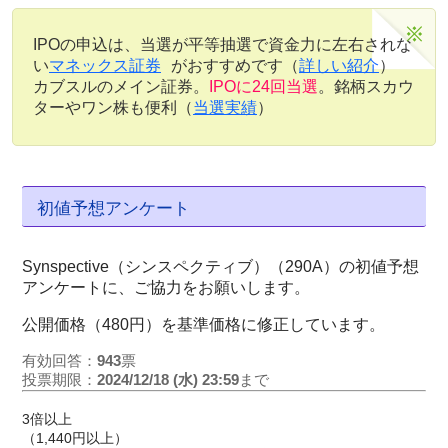
IPOの申込は、当選が平等抽選で資金力に左右されな
い
マネックス証券
がおすすめです（
詳しい紹介
）
カブスルのメイン証券。
IPOに24回当選
。銘柄スカウ
ターやワン株も便利（
当選実績
）
初値予想アンケート
Synspective（シンスペクティブ）（290A）の初値予想
アンケートに、ご協力をお願いします。
公開価格（480円）を基準価格に修正しています。
有効回答：
943
票
投票期限：
2024/12/18 (水) 23:59
まで
3倍以上
（1,440円以上）