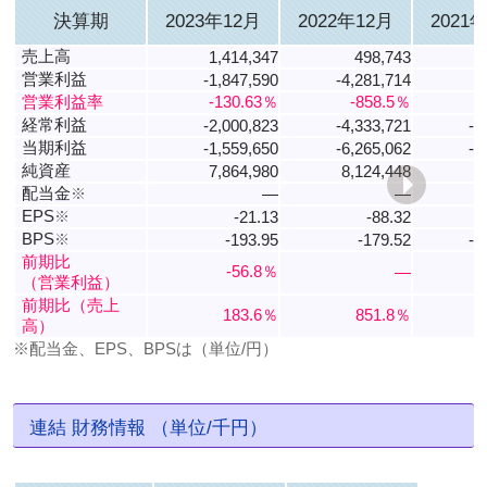
決算期
2023年12月
2022年12月
2021
売上高
1,414,347
498,743
営業利益
-1,847,590
-4,281,714
営業利益率
-130.63％
-858.5％
経常利益
-2,000,823
-4,333,721
-2
当期利益
-1,559,650
-6,265,062
-2
純資産
7,864,980
8,124,448
8
配当金
※
―
―
EPS
※
-21.13
-88.32
-
BPS
※
-193.95
-179.52
-1
前期比
-56.8％
―
（営業利益）
前期比（売上
183.6％
851.8％
高）
※配当金、EPS、BPSは（単位/円）
連結 財務情報 （単位/千円）