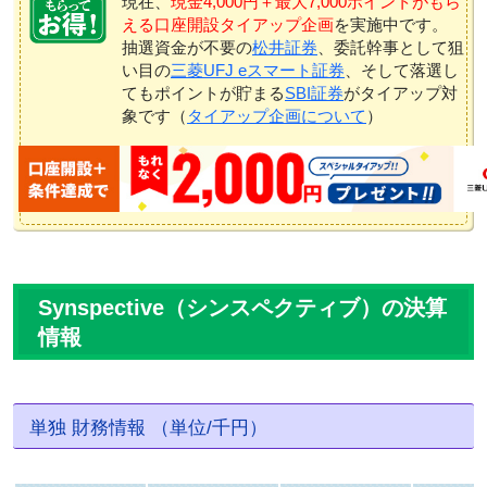
現在、
現金4,000円＋最大7,000ポイントがもら
える口座開設タイアップ企画
を実施中です。
抽選資金が不要の
松井証券
、委託幹事として狙
い目の
三菱UFJ eスマート証券
、そして落選し
てもポイントが貯まる
SBI証券
がタイアップ対
象です（
タイアップ企画について
）
Synspective（シンスペクティブ）の決算
情報
単独 財務情報 （単位/千円）