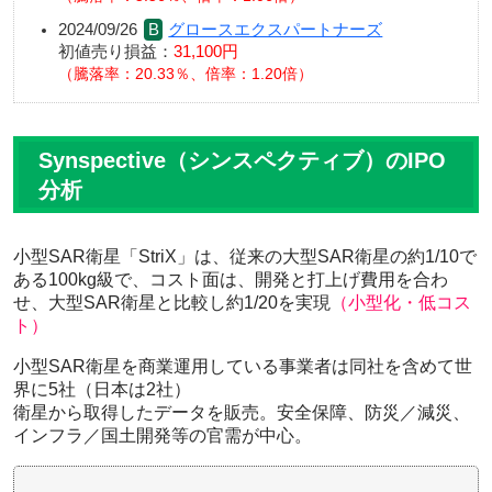
2024/09/26
グロースエクスパートナーズ
初値売り損益：
31,100円
騰落率：20.33％、倍率：1.20倍
Synspective（シンスペクティブ）のIPO
分析
小型SAR衛星「StriX」は、従来の大型SAR衛星の約1/10で
ある100kg級で、コスト面は、開発と打上げ費用を合わ
せ、大型SAR衛星と比較し約1/20を実現
（小型化・低コス
ト）
小型SAR衛星を商業運用している事業者は同社を含めて世
界に5社（日本は2社）
衛星から取得したデータを販売。安全保障、防災／減災、
インフラ／国土開発等の官需が中心。