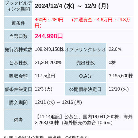
ブックビルデ
2024/12/4 (水) ～ 12/9 (月)
ィング期間
460円～480円
（抽選資金：4.6万円 ～ 4.8万
仮条件
円）
244,998口
当選口数
108,249,150株
22.6％
発行済株式数
オファリングレシオ
21,304,200株
0株
公募株数
売出株数
117.5億円
3,195,600株
吸収金額
O.A分
12/3 (火)
12/10 (火)
仮条件決定日
公開価格決定日
12/11 (水) ～ 12/16 (月)
購入期間
【11.14追記】公募は、国内19,041,200株、海外
備考
2,263,000株（海外販売の割合 10.6％）
※ 吸収金額は公募株、売出株、OA株を含む。