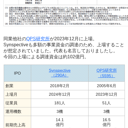
同業他社の
QPS研究所
が2023年12月に上場。
Synspectiveも多額の事業資金の調達のため、上場すること
が想定されていました。代表も名言しておりましたし。
今回の上場による調達資金は約102億円。
Synspective
QPS研究所
IPO
（290A）
（5595）
創業
2018年2月
2005年6月
上場月
2024年12月
2023年12月
従業員
181人
51人
運用機数
3機
3機
14.1
16.5
億円
億円
前期売上高