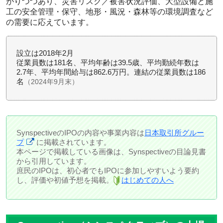
がりつつあり、災害リスク／被害状況評価、大型設備と施
工の安全管理・保守、地形・風況・森林等の環境調査など
の需要に応えています。
設立は2018年2月
従業員数は181名、平均年齢は39.5歳、平均勤続年数は
2.7年、平均年間給与は862.6万円。連結の従業員数は186
名
（2024年9月末）
SynspectiveのIPOの内容や事業内容は
日本取引所グルー
プ
に掲載されています。
本ページで掲載している画像は、Synspectiveの目論見書
から引用しています。
庶民のIPOは、初心者でもIPOに参加しやすいよう要約
し、評価や初値予想を掲載。
はじめての人へ