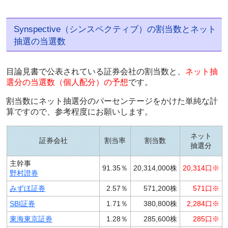
Synspective（シンスペクティブ）の割当数とネット
抽選の当選数
目論見書で公表されている証券会社の割当数と、
ネット抽
選分の当選数（個人配分）の予想
です。
割当数にネット抽選分のパーセンテージをかけた単純な計
算ですので、参考程度にお願いします。
ネット
証券会社
割当率
割当数
抽選分
主幹事
91.35％
20,314,000株
20,314口※
野村證券
みずほ証券
2.57％
571,200株
571口※
SBI証券
1.71％
380,800株
2,284口※
東海東京証券
1.28％
285,600株
285口※