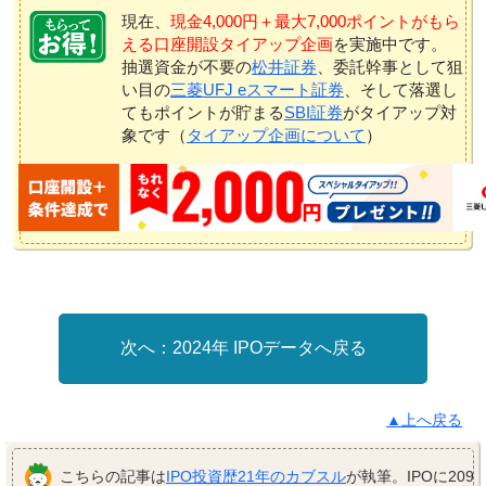
現在、
現金4,000円＋最大7,000ポイントがもら
える口座開設タイアップ企画
を実施中です。
抽選資金が不要の
松井証券
、委託幹事として狙
い目の
三菱UFJ eスマート証券
、そして落選し
てもポイントが貯まる
SBI証券
がタイアップ対
象です（
タイアップ企画について
）
2024年 IPOデータへ戻る
▲上へ戻る
こちらの記事は
IPO投資歴21年のカブスル
が執筆。IPOに209