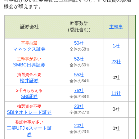
機会が増えます。
幹事数計
証券会社
主幹事
（委託含む）
50社
平等抽選
1社
マネックス証券
全体の58％
52社
主幹事が多い
23社
SMBC日興証券
全体の60％
55社
抽選資金不要
0社
松井証券
全体の64％
76社
2千円もらえる
11社
SBI証券
全体の88％
23社
抽選資金不要
0社
SBIネオトレード証券
全体の27％
委託幹事が多い
20社
三菱UFJ eスマート証
0社
全体の23％
券