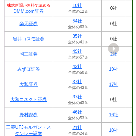
10社
株式新聞が無料で読める
0社
DMM.com証券
全体の12％
54社
楽天証券
0社
全体の63％
35社
岩井コスモ証券
0社
全体の41％
49社
岡三証券
2社
全体の57％
43社
みずほ証券
19社
全体の50％
37社
大和証券
17社
全体の43％
37社
大和コネクト証券
0社
全体の43％
46社
野村證券
16社
全体の53％
三菱UFJモルガン・ス
21社
10社
タンレー証券
全体の24％