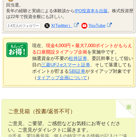
回当選。
長年の経験と実績による体験談から
IPO投資本を出版
。株式投資歴
は22年で投資全般にも詳しい。
X(Twitter）
YouTube
2.4万人のフォロワー
現在、
現金4,000円＋最大7,000ポイントがもらえ
る口座開設タイアップ企画
を実施中です。
抽選資金が不要の
松井証券
、委託幹事として狙い
目の
三菱UFJ eスマート証券
、そして落選しても
ポイントが貯まる
SBI証券
がタイアップ対象です
（
タイアップ企画について
）
ご意見箱（投書/返答不可）
ご意見、ご要望、ご感想などお気軽にお寄せくださ
い。ご意見がダイレクトに届きます。
※氏名、電話番号等、個人の特定できる情報の記入はご遠