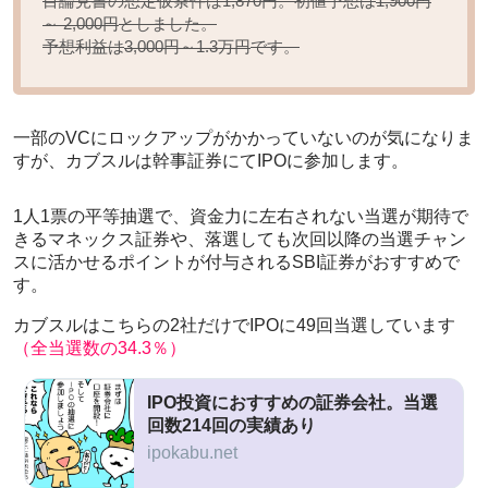
目論見書の想定仮条件は1,870円。初値予想は
1,900円
としました。
～ 2,000円
予想利益は
です。
3,000円～1.3万円
一部のVCにロックアップがかかっていないのが気になりま
すが、カブスルは幹事証券にてIPOに参加します。
1人1票の平等抽選で、資金力に左右されない当選が期待で
きるマネックス証券や、落選しても次回以降の当選チャン
スに活かせるポイントが付与されるSBI証券がおすすめで
す。
カブスルはこちらの2社だけでIPOに49回当選しています
（全当選数の34.3％）
IPO投資におすすめの証券会社。当選
回数214回の実績あり
ipokabu.net