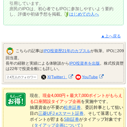
引用しています。
庶民のIPOは、初心者でもIPOに参加しやすいよう要約
し、評価や初値予想を掲載。
はじめての人へ
▲上へ戻る
こちらの記事は
IPO投資歴21年のカブスル
が執筆。IPOに209
回当選。
長年の経験と実績による体験談から
IPO投資本を出版
。株式投資歴
は22年で投資全般にも詳しい。
X(Twitter）
YouTube
2.4万人のフォロワー
現在、
現金4,000円＋最大7,000ポイントがもらえ
る口座開設タイアップ企画
を実施中です。
抽選資金が不要の
松井証券
、委託幹事として狙い
目の
三菱UFJ eスマート証券
、そして落選しても
ポイントが貯まる
SBI証券
がタイアップ対象です
（
タイアップ企画について
）