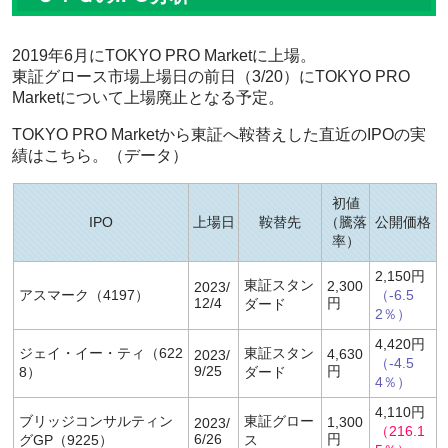
2019年6月にTOKYO PRO Marketに上場。
東証グロース市場上場日の前日（3/20）にTOKYO PRO
Marketについて上場廃止となる予定。
TOKYO PRO Marketから東証へ鞍替えした直近のIPOの実
績はこちら。（データ）
初値
IPO
上場日
鞍替先
騰落
公開価格
率
2,150円
東証スタン
2,300
2023/
アスマーク（4197）
（-6.5
12/4
円
ダード
2％）
4,420円
ジェイ・イー・ティ（622
東証スタン
4,630
2023/
（-4.5
9/25
円
8）
ダード
4％）
4,110円
ブリッジコンサルティン
東証グロー
1,300
2023/
（216.1
6/26
円
グGP（9225）
ス