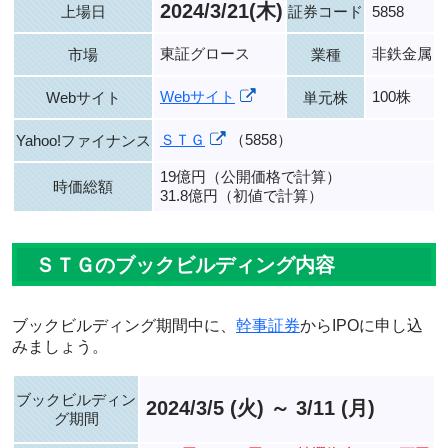
2024/3/21(木)
上場日
証券コード
5858
東証グロース
非鉄金属
市場
業種
Webサイト
100株
Webサイト
単元株
ＳＴＧ
（5858）
Yahoo!ファイナンス
19億円（公開価格で計算）
時価総額
31.8億円（初値で計算）
ＳＴＧのブックビルディング内容
ブックビルディング期間中に、
幹事証券
からIPOに申し込
みましょう。
ブックビルディン
2024/3/5 (火) ～ 3/11 (月)
グ期間