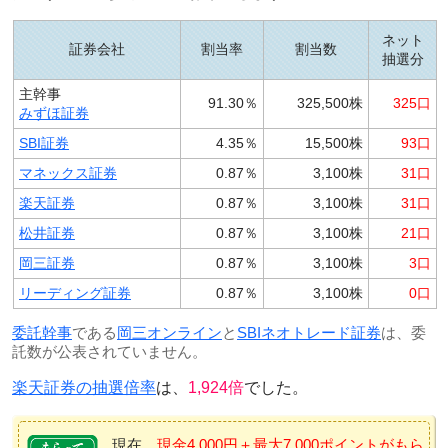
ネット
証券会社
割当率
割当数
抽選分
主幹事
91.30％
325,500株
325口
みずほ証券
SBI証券
4.35％
15,500株
93口
マネックス証券
0.87％
3,100株
31口
楽天証券
0.87％
3,100株
31口
松井証券
0.87％
3,100株
21口
岡三証券
0.87％
3,100株
3口
リーディング証券
0.87％
3,100株
0口
委託幹事
である
岡三オンライン
と
SBIネオトレード証券
は、委
託数が公表されていません。
楽天証券の抽選倍率
は、
1,924倍
でした。
現在、
現金4,000円＋最大7,000ポイントがもら