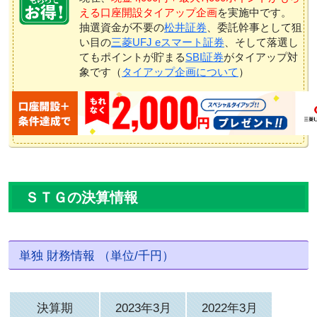
える口座開設タイアップ企画
を実施中です。
抽選資金が不要の
松井証券
、委託幹事として狙
い目の
三菱UFJ eスマート証券
、そして落選し
てもポイントが貯まる
SBI証券
がタイアップ対
象です（
タイアップ企画について
）
ＳＴＧの決算情報
単独 財務情報 （単位/千円）
決算期
2023年3月
2022年3月