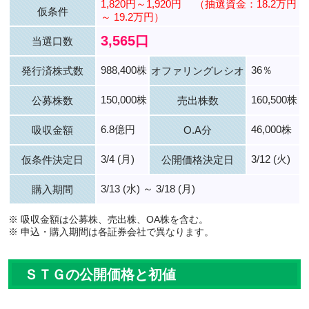
1,820円～1,920円
（抽選資金：18.2万円
仮条件
～ 19.2万円）
3,565口
当選口数
988,400株
36％
発行済株式数
オファリングレシオ
150,000株
160,500株
公募株数
売出株数
6.8億円
46,000株
吸収金額
O.A分
3/4 (月)
3/12 (火)
仮条件決定日
公開価格決定日
3/13 (水) ～ 3/18 (月)
購入期間
※ 吸収金額は公募株、売出株、OA株を含む。
※ 申込・購入期間は各証券会社で異なります。
ＳＴＧの公開価格と初値