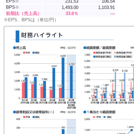
EPS
※
231.53
106.54
BPS
※
1,493.00
1,103.91
前期比（売上高）
33.8％
―
※EPS、BPSは（単位/円）