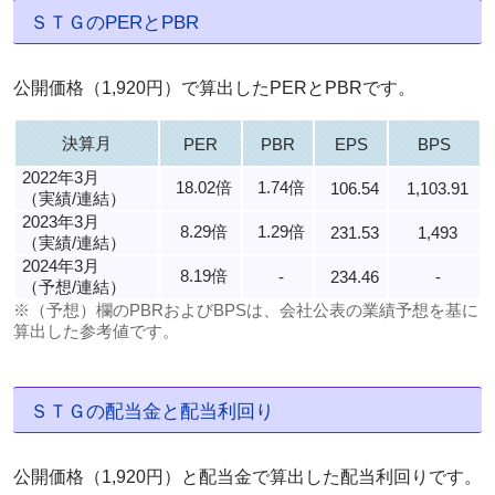
ＳＴＧのPERとPBR
公開価格（1,920円）で算出したPERとPBRです。
決算月
PER
PBR
EPS
BPS
2022年3月
18.02倍
1.74倍
106.54
1,103.91
（実績/連結）
2023年3月
8.29倍
1.29倍
231.53
1,493
（実績/連結）
2024年3月
8.19倍
-
234.46
-
（予想/連結）
※（予想）欄のPBRおよびBPSは、会社公表の業績予想を基に
算出した参考値です。
ＳＴＧの配当金と配当利回り
公開価格（1,920円）と配当金で算出した配当利回りです。