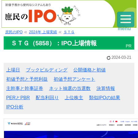
menu
庶民のIPO
2024年 上場実績
ＳＴＧ
ＳＴＧ（5858）：IPO上場情報
2024-03-21
上場日
ブックビルディング
公開価格と初値
初値予想と予想利益
初値予想アンケート
主幹事と幹事証券
ネット抽選の当選数
決算情報
PERとPBR
配当利回り
上位株主
類似IPOの結果
IPO分析