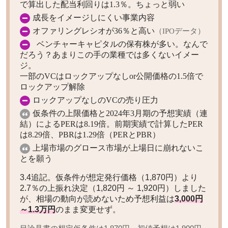
で算出した配当利回りは1.3％。ちょっと弱い
成長をイメージしにくい事業内容
オファリングレシオが36％と高い
（IPOデータ）
ベンチャーキャピタルの保有株が多い。なんで
だろう？あまりこの手の業種では多くないイメー
ジ。
一部のVCはロックアップなしor公開価格の1.5倍で
ロックアップ解除
ロックアップなしのVCの売り圧力
仮条件の上限価格と2024年3月期の予想実績（連
結）によるPERは8.19倍。前期実績で計算したPER
は8.29倍、PBRは1.29倍（PERとPBR）
上場市場のグロース市場が上場日に崩れないこ
とを願う
3.4追記。仮条件が想定発行価格（1,870円）より
2.7％の上振れ決定（1,820円 ～ 1,920円）しました
が、相場の動向が読めないため予想利益は
3,000円
～1.3万円
のまま変更せず。