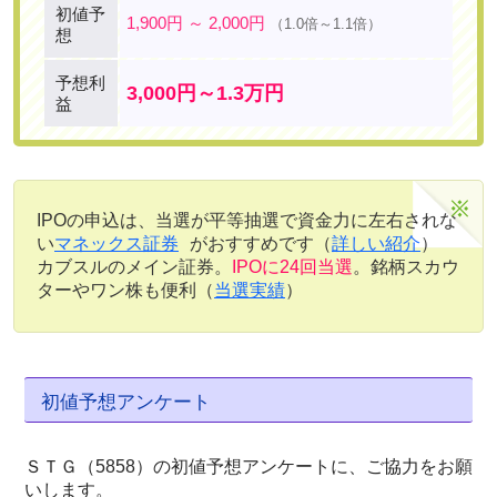
初値予
1,900円 ～ 2,000円
（1.0倍～1.1倍）
想
予想利
3,000円～1.3万円
益
IPOの申込は、当選が平等抽選で資金力に左右されな
い
マネックス証券
がおすすめです（
詳しい紹介
）
カブスルのメイン証券。
IPOに24回当選
。銘柄スカウ
ターやワン株も便利（
当選実績
）
初値予想アンケート
ＳＴＧ（5858）の初値予想アンケートに、ご協力をお願
いします。