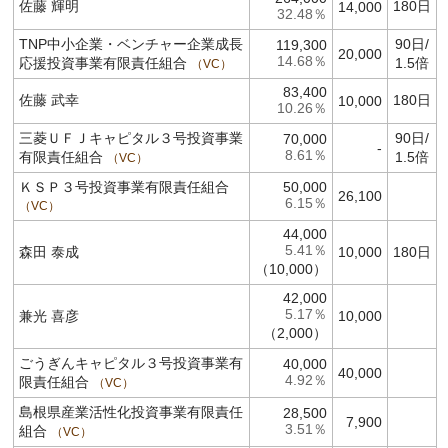
佐藤 輝明
180日
14,000
32.48％
TNP中小企業・ベンチャー企業成長
90日/
119,300
20,000
14.68％
応援投資事業有限責任組合
1.5倍
VC
83,400
佐藤 武幸
180日
10,000
10.26％
三菱ＵＦＪキャピタル３号投資事業
90日/
70,000
-
8.61％
有限責任組合
1.5倍
VC
ＫＳＰ３号投資事業有限責任組合
50,000
26,100
6.15％
VC
44,000
5.41％
森田 泰成
10,000
180日
（10,000）
42,000
5.17％
兼光 喜彦
10,000
（2,000）
ごうぎんキャピタル３号投資事業有
40,000
40,000
4.92％
限責任組合
VC
島根県産業活性化投資事業有限責任
28,500
7,900
3.51％
組合
VC