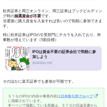
松井証券と岡三オンライン、岡三証券はブックビルディン
グ時の
抽選資金が不要
です。
当選後に購入資金を入金すれば良いので気軽に参加できま
す。
特に松井証券はIPOの引受部門にチカラを入れており、幹
事数が増えています（5割目標）
IPOは資金不要の証券会社で気軽に参
加しよう
ipokabu.net
そのほかに楽天証券でも参加が可能です。
ＳＴＧのIPOの内容や事業内容は
日本取引所グループ
に掲載されています。
本ページで掲載している画像は、ＳＴＧの目論見書から