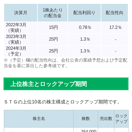
1株あたり
決算月
配当利回り
配当性向
の配当金
2022年3月
15円
0.78％
17.2％
（実績）
2023年3月
25円
1.3％
-
（実績）
2024年3月
25円
1.3％
-
（予定）
※（予定）欄の配当性向は、会社公表の業績予想および予定配
当金を基に算出した参考値です。
上位株主とロックアップ期間
ＳＴＧの上位10名の株主構成とロックアップ期間です。
ロック
株主名
株数
売出数
アップ
264,000