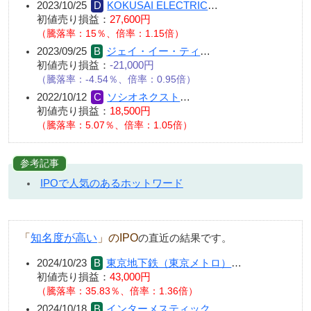
2023/10/25
KOKUSAI ELECTRIC
…
初値売り損益：
27,600円
（騰落率：15％、倍率：1.15倍）
2023/09/25
ジェイ・イー・ティ
…
初値売り損益：
-21,000円
（騰落率：-4.54％、倍率：0.95倍）
2022/10/12
ソシオネクスト
…
初値売り損益：
18,500円
（騰落率：5.07％、倍率：1.05倍）
参考記事
IPOで人気のあるホットワード
「
知名度が高い
」のIPO
の直近の結果です。
2024/10/23
東京地下鉄（東京メトロ）
…
初値売り損益：
43,000円
（騰落率：35.83％、倍率：1.36倍）
2024/10/18
インターメスティック
…