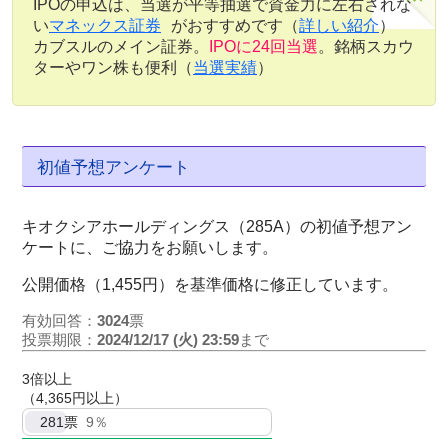
IPOの申込は、当選が平等抽選で資金力に左右されな
い
マネックス証券
がおすすめです（
詳しい紹介
）
カブスルのメイン証券。
IPOに24回当選
。銘柄スカウ
ターやワン株も便利（
当選実績
）
初値予想アンケート
キオクシアホールディングス（285A）の初値予想アン
ケートに、ご協力をお願いします。
公開価格（1,455円）を基準価格に修正しています。
有効回答：
3024
票
投票期限：
2024/12/17 (火) 23:59
まで
3倍以上
（4,365円以上）
281
票
9％