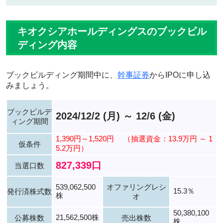
キオクシアホールディングスのブックビル
ディング内容
ブックビルディング期間中に、
幹事証券
からIPOに申し込
みましょう。
ブックビルデ
2024/12/2 (月) ～ 12/6 (金)
ィング期間
1,390円～1,520円
（抽選資金：13.9万円 ～ 1
仮条件
5.2万円）
827,339口
当選口数
539,062,500
オファリングレシ
15.3％
発行済株式数
株
オ
50,380,100
21,562,500株
公募株数
売出株数
株