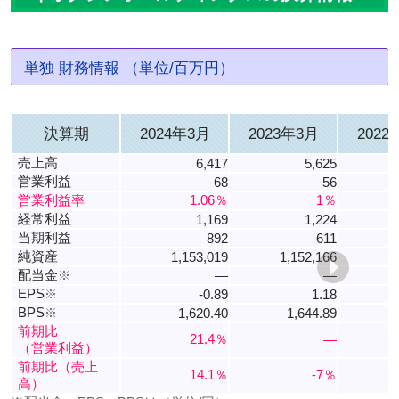
単独 財務情報 （単位/百万円）
決算期
2024年3月
2023年3月
2022
売上高
6,417
5,625
営業利益
68
56
営業利益率
1.06％
1％
経常利益
1,169
1,224
当期利益
892
611
純資産
1,153,019
1,152,166
1
配当金
※
―
―
EPS
※
-0.89
1.18
BPS
※
1,620.40
1,644.89
前期比
21.4％
―
（営業利益）
前期比（売上
14.1％
-7％
高）