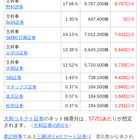
主幹事
17.66％
8,767,200株
8,767口※
野村證券
主幹事
1.30％
647,400株
0口※
BofA証券
主幹事
14.13％
7,012,200株
7,012口※
SMBC日興証券
主幹事
13.38％
6,643,100株
6,643口※
みずほ証券
主幹事
11.52％
5,720,500株
5,720口※
大和証券
SBI証券
1.49％
738,100株
4,428口※
マネックス証券
0.37％
184,500株
1,845口※
楽天証券
0.37％
184,500株
1,845口※
松井証券
0.37％
184,500株
1,291口※
大和コネクト証券
のネット抽選分は、
572口あたり
が想定
されます。
（
大和証券の約1％
）
委託幹事
である
三菱UFJ eスマート証券
は、委託数が公表され