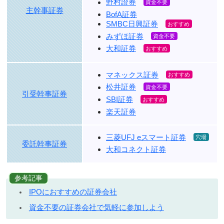
野村證券
主幹事証券
BofA証券
SMBC日興証券
みずほ証券
大和証券
マネックス証券
松井証券
引受幹事証券
SBI証券
楽天証券
三菱UFJ eスマート証券
委託幹事証券
大和コネクト証券
参考記事
IPOにおすすめの証券会社
資金不要の証券会社で気軽に参加しよう