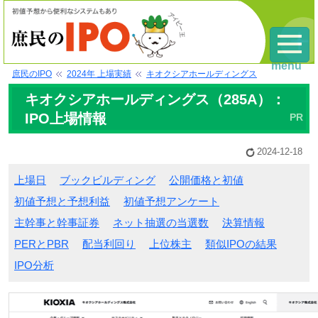
menu
庶民のIPO
2024年 上場実績
キオクシアホールディングス
キオクシアホールディングス（285A）：
IPO上場情報
2024-12-18
上場日
ブックビルディング
公開価格と初値
初値予想と予想利益
初値予想アンケート
主幹事と幹事証券
ネット抽選の当選数
決算情報
PERとPBR
配当利回り
上位株主
類似IPOの結果
IPO分析