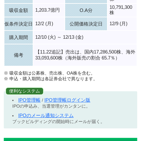
10,791,300
1,203.7億円
吸収金額
O.A分
株
12/2 (月)
12/9 (月)
仮条件決定日
公開価格決定日
12/10 (火) ～ 12/13 (金)
購入期間
【11.22追記】売出は、国内17,286,500株、海外
備考
33,093,600株（海外販売の割合 65.7％）
※ 吸収金額は公募株、売出株、OA株を含む。
※ 申込・購入期間は各証券会社で異なります。
便利なシステム
IPO管理帳
IPO管理帳ログイン版
/
IPOの申込み、当選管理がカンタンに。
IPOのメール通知システム
ブックビルディングの開始時にメールが届く。