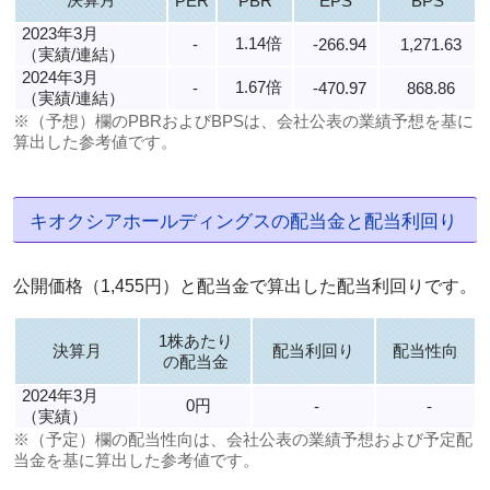
PER
PBR
EPS
BPS
2023年3月
1.14倍
-
-266.94
1,271.63
（実績/連結）
2024年3月
1.67倍
-
-470.97
868.86
（実績/連結）
※（予想）欄のPBRおよびBPSは、会社公表の業績予想を基に
算出した参考値です。
キオクシアホールディングスの配当金と配当利回り
公開価格（1,455円）と配当金で算出した配当利回りです。
1株あたり
決算月
配当利回り
配当性向
の配当金
2024年3月
0円
-
-
（実績）
※（予定）欄の配当性向は、会社公表の業績予想および予定配
当金を基に算出した参考値です。