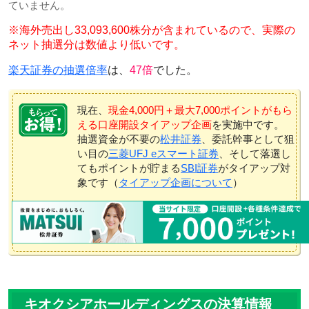
ていません。
※海外売出し33,093,600株分が含まれているので、実際の
ネット抽選分は数値より低いです。
楽天証券の抽選倍率
は、
47倍
でした。
現在、
現金4,000円＋最大7,000ポイントがもら
える口座開設タイアップ企画
を実施中です。
抽選資金が不要の
松井証券
、委託幹事として狙
い目の
三菱UFJ eスマート証券
、そして落選し
てもポイントが貯まる
SBI証券
がタイアップ対
象です（
タイアップ企画について
）
キオクシアホールディングスの決算情報