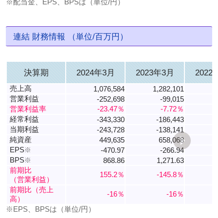
※配当金、EPS、BPSは（単位/円）
連結 財務情報 （単位/百万円）
決算期
2024年3月
2023年3月
2022
売上高
1,076,584
1,282,101
1
営業利益
-252,698
-99,015
営業利益率
-23.47％
-7.72％
経常利益
-343,330
-186,443
当期利益
-243,728
-138,141
純資産
449,635
658,068
EPS
※
-470.97
-266.94
BPS
※
868.86
1,271.63
前期比
155.2％
-145.8％
（営業利益）
前期比（売上
-16％
-16％
高）
※EPS、BPSは（単位/円）