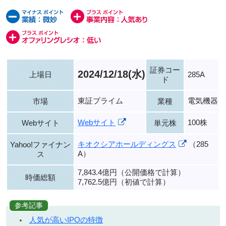
証券コー
2024/12/18(水)
上場日
285A
ド
東証プライム
電気機器
市場
業種
Webサイト
100株
Webサイト
単元株
キオクシアホールディングス
（285
Yahoo!ファイナン
A）
ス
7,843.4億円（公開価格で計算）
時価総額
7,762.5億円（初値で計算）
参考記事
人気が高いIPOの特徴