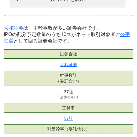
大和証券
は、主幹事数が多い証券会社です。
IPOの配分予定数量のうち10％がネット取引対象者に
公平
抽選
として回る証券会社です。
証券会社
大和証券
幹事数計
（委託含む）
37社
全体の43％
主幹事
17社
引受幹事
（委託含む）