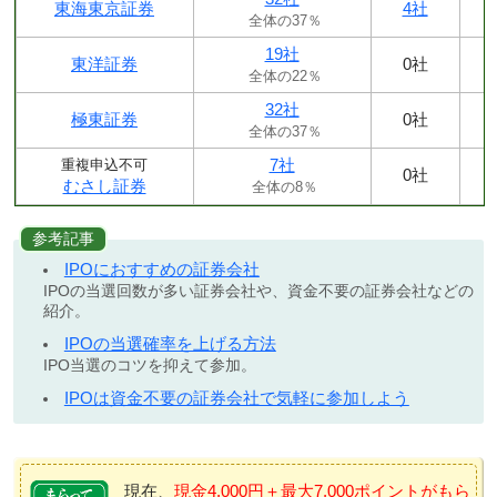
東海東京証券
4社
全体の37％
19社
東洋証券
0社
全体の22％
32社
極東証券
0社
全体の37％
7社
重複申込不可
0社
むさし証券
全体の8％
参考記事
IPOにおすすめの証券会社
IPOの当選回数が多い証券会社や、資金不要の証券会社などの
紹介。
IPOの当選確率を上げる方法
IPO当選のコツを抑えて参加。
IPOは資金不要の証券会社で気軽に参加しよう
現在、
現金4,000円＋最大7,000ポイントがもら