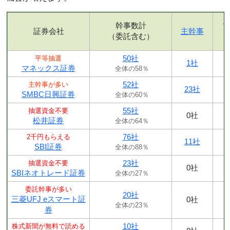
幹事数計
証券会社
主幹事
（委託含む）
50社
平等抽選
1社
マネックス証券
全体の58％
52社
主幹事が多い
23社
SMBC日興証券
全体の60％
55社
抽選資金不要
0社
松井証券
全体の64％
76社
2千円もらえる
11社
SBI証券
全体の88％
23社
抽選資金不要
0社
SBIネオトレード証券
全体の27％
委託幹事が多い
20社
三菱UFJ eスマート証
0社
全体の23％
券
10社
株式新聞が無料で読める