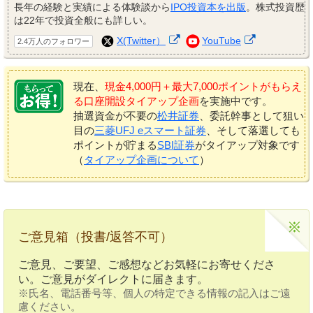
長年の経験と実績による体験談から
IPO投資本を出版
。株式投資歴
は22年で投資全般にも詳しい。
X(Twitter）
YouTube
2.4万人のフォロワー
現在、
現金4,000円＋最大7,000ポイントがもらえ
る口座開設タイアップ企画
を実施中です。
抽選資金が不要の
松井証券
、委託幹事として狙い
目の
三菱UFJ eスマート証券
、そして落選しても
ポイントが貯まる
SBI証券
がタイアップ対象です
（
タイアップ企画について
）
ご意見箱（投書/返答不可）
ご意見、ご要望、ご感想などお気軽にお寄せくださ
い。ご意見がダイレクトに届きます。
※氏名、電話番号等、個人の特定できる情報の記入はご遠
慮ください。