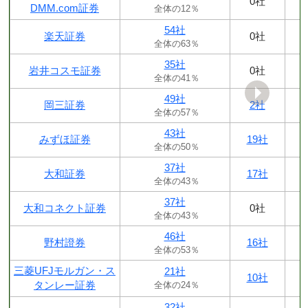
0社
DMM.com証券
全体の12％
54社
楽天証券
0社
全体の63％
35社
岩井コスモ証券
0社
全体の41％
49社
岡三証券
2社
全体の57％
43社
みずほ証券
19社
全体の50％
37社
大和証券
17社
全体の43％
37社
大和コネクト証券
0社
全体の43％
46社
野村證券
16社
全体の53％
三菱UFJモルガン・ス
21社
10社
タンレー証券
全体の24％
32社