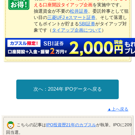
える口座開設タイアップ企画
を実施中です。
抽選資金が不要の
松井証券
、委託幹事として狙
い目の
三菱UFJ eスマート証券
、そして落選し
てもポイントが貯まる
SBI証券
がタイアップ対
象です（
タイアップ企画について
）
2024年 IPOデータへ戻る
▲上へ戻る
こちらの記事は
IPO投資歴21年のカブスル
が執筆。IPOに209
回当選。