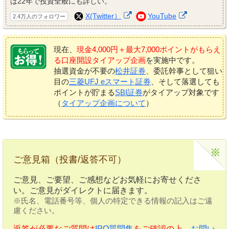
は22年で投資全般にも詳しい。
X(Twitter）
YouTube
2.4万人のフォロワー
現在、
現金4,000円＋最大7,000ポイントがもらえ
る口座開設タイアップ企画
を実施中です。
抽選資金が不要の
松井証券
、委託幹事として狙い
目の
三菱UFJ eスマート証券
、そして落選しても
ポイントが貯まる
SBI証券
がタイアップ対象です
（
タイアップ企画について
）
ご意見箱（投書/返答不可）
ご意見、ご要望、ご感想などお気軽にお寄せくださ
い。ご意見がダイレクトに届きます。
※氏名、電話番号等、個人の特定できる情報の記入はご遠
慮ください。
返答が必要なご質問は
IPO質問集
をご確認の上、
お問い