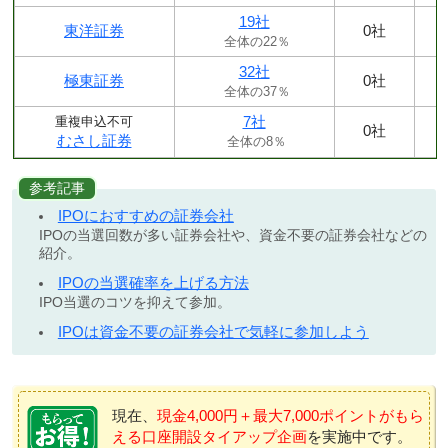
19社
東洋証券
0社
全体の22％
32社
極東証券
0社
全体の37％
7社
重複申込不可
0社
むさし証券
全体の8％
参考記事
IPOにおすすめの証券会社
IPOの当選回数が多い証券会社や、資金不要の証券会社などの
紹介。
IPOの当選確率を上げる方法
IPO当選のコツを抑えて参加。
IPOは資金不要の証券会社で気軽に参加しよう
現在、
現金4,000円＋最大7,000ポイントがもら
える口座開設タイアップ企画
を実施中です。