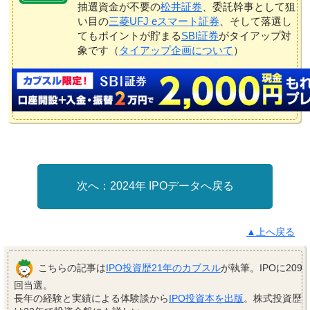
抽選資金が不要の
松井証券
、委託幹事として狙
い目の
三菱UFJ eスマート証券
、そして落選し
てもポイントが貯まる
SBI証券
がタイアップ対
象です（
タイアップ企画について
）
2024年 IPOデータへ戻る
▲上へ戻る
こちらの記事は
IPO投資歴21年のカブスル
が執筆。IPOに209
回当選。
長年の経験と実績による体験談から
IPO投資本を出版
。株式投資歴