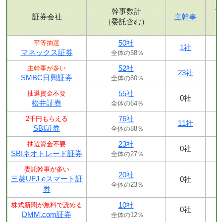
幹事数計
証券会社
主幹事
（委託含む）
50社
平等抽選
1社
マネックス証券
全体の58％
52社
主幹事が多い
23社
SMBC日興証券
全体の60％
55社
抽選資金不要
0社
松井証券
全体の64％
76社
2千円もらえる
11社
SBI証券
全体の88％
23社
抽選資金不要
0社
SBIネオトレード証券
全体の27％
委託幹事が多い
20社
三菱UFJ eスマート証
0社
全体の23％
券
10社
株式新聞が無料で読める
0社
DMM.com証券
全体の12％