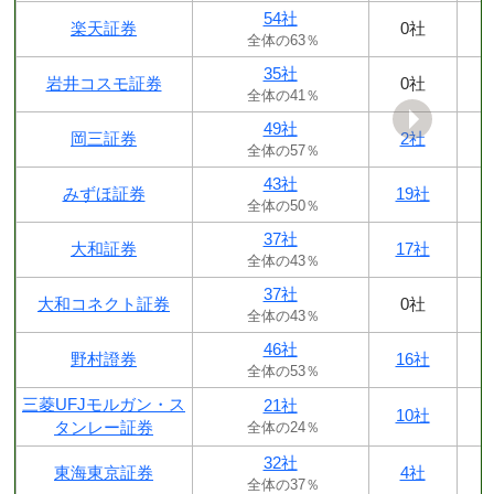
54社
楽天証券
0社
全体の63％
35社
岩井コスモ証券
0社
全体の41％
49社
岡三証券
2社
全体の57％
43社
みずほ証券
19社
全体の50％
37社
大和証券
17社
全体の43％
37社
大和コネクト証券
0社
全体の43％
46社
野村證券
16社
全体の53％
三菱UFJモルガン・ス
21社
10社
タンレー証券
全体の24％
32社
東海東京証券
4社
全体の37％