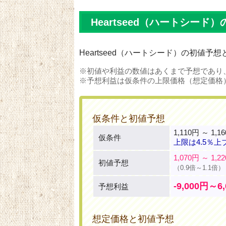
Heartseed（ハートシー
Heartseed（ハートシード）の初値予
※初値や利益の数値はあくまで予想であり
※予想利益は仮条件の上限価格（想定価格
仮条件と初値予想
1,110円 ～ 1,1
仮条件
上限は4.5％上
1,070円 ～ 1,2
初値予想
（0.9倍～1.1倍）
-9,000円～6
予想利益
想定価格と初値予想