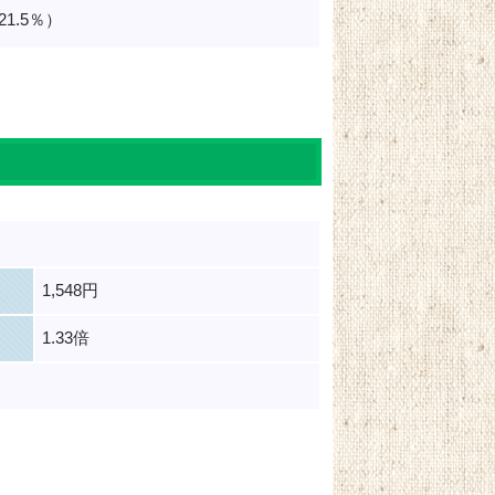
21.5％）
1,548円
1.33倍