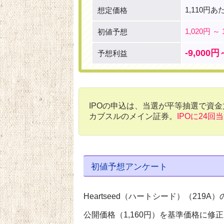
1,110円あ
想定価格
1,020円 ～ 
初値予想
-9,000円
予想利益
IPOの申込は、当選が平等抽選で資
カブスルのメイン証券。
IPOに24回
初値予想アンケート
Heartseed（ハートシード）（21
公開価格（1,160円）を基準価格に修