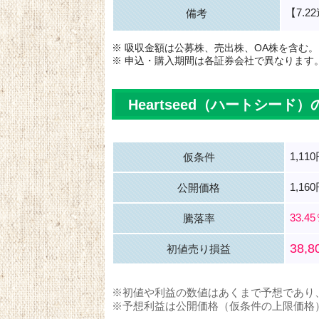
【7.2
備考
※ 吸収金額は公募株、売出株、OA株を含む。
※ 申込・購入期間は各証券会社で異なります
Heartseed（ハートシード
1,11
仮条件
1,16
公開価格
33.4
騰落率
38,
初値売り損益
※初値や利益の数値はあくまで予想であり
※予想利益は公開価格（仮条件の上限価格