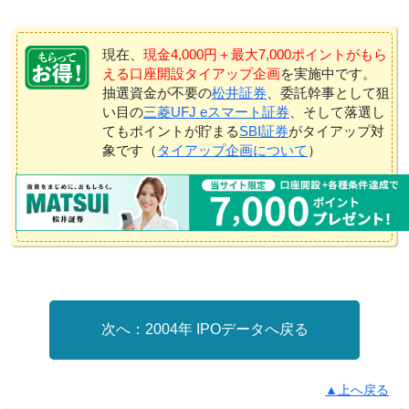
現在、
現金4,000円＋最大7,000ポイントがもら
える口座開設タイアップ企画
を実施中です。
抽選資金が不要の
松井証券
、委託幹事として狙
い目の
三菱UFJ eスマート証券
、そして落選し
てもポイントが貯まる
SBI証券
がタイアップ対
象です（
タイアップ企画について
）
2004年 IPOデータへ戻る
▲上へ戻る