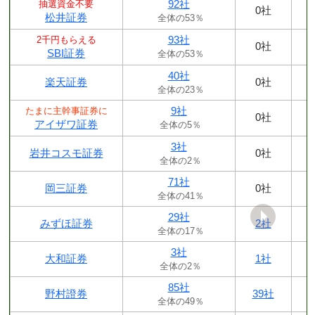
92社
抽選資金不要
0社
松井証券
全体の53％
93社
2千円もらえる
0社
SBI証券
全体の53％
40社
楽天証券
0社
全体の23％
9社
たまに主幹事証券に
0社
アイザワ証券
全体の5％
3社
岩井コスモ証券
0社
全体の2％
71社
岡三証券
0社
全体の41％
29社
みずほ証券
2社
全体の17％
3社
大和証券
1社
全体の2％
85社
野村證券
39社
全体の49％