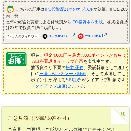
こちらの記事は
IPO投資歴21年のカブスル
が執筆。IPOに209
回当選。
長年の経験と実績による体験談から
IPO投資本を出版
。株式投資歴
は22年で投資全般にも詳しい。
X(Twitter）
YouTube
2.4万人のフォロワー
現在、
現金4,000円＋最大7,000ポイントがもらえ
る口座開設タイアップ企画
を実施中です。
抽選資金が不要の
松井証券
、委託幹事として狙い
目の
三菱UFJ eスマート証券
、そして落選しても
ポイントが貯まる
SBI証券
がタイアップ対象です
（
タイアップ企画について
）
ご意見箱（投書/返答不可）
ご意見、ご要望、ご感想などお気軽にお寄せくださ