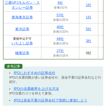
三菱UFJモルガン・ス
4社
1社
タンレー証券
全体の2％
57社
東海東京証券
1社
全体の33％
40社
東洋証券
5社
全体の23％
44社
重複申込不可
3社
いちよし証券
全体の25％
27社
極東証券
0社
全体の15％
参考記事
IPOにおすすめの証券会社
IPOの当選回数が多い証券会社や、資金不要の証券会社などの
紹介。
IPOの当選確率を上げる方法
IPO当選のコツを抑えて参加。
IPOは資金不要の証券会社で気軽に参加しよう