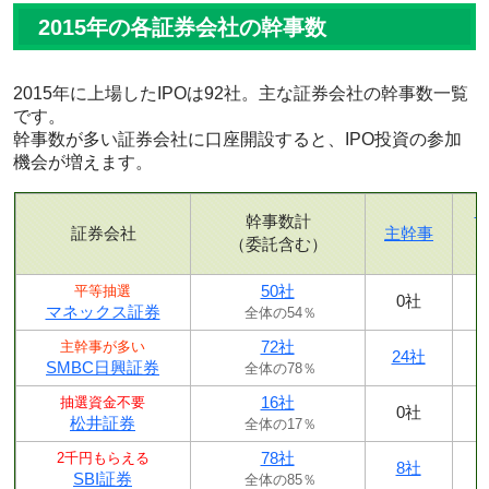
2015年の各証券会社の幹事数
2015年に上場したIPOは92社。主な証券会社の幹事数一覧
です。
幹事数が多い証券会社に口座開設すると、IPO投資の参加
機会が増えます。
幹事数計
証券会社
主幹事
（委託含む）
50社
平等抽選
0社
マネックス証券
全体の54％
72社
主幹事が多い
24社
SMBC日興証券
全体の78％
16社
抽選資金不要
0社
松井証券
全体の17％
78社
2千円もらえる
8社
SBI証券
全体の85％