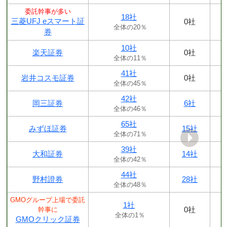
委託幹事が多い
18社
三菱UFJ eスマート証
0社
全体の20％
券
10社
楽天証券
0社
全体の11％
41社
岩井コスモ証券
0社
全体の45％
42社
岡三証券
6社
全体の46％
65社
みずほ証券
15社
全体の71％
39社
大和証券
14社
全体の42％
44社
野村證券
28社
全体の48％
GMOグループ上場で委託
1社
0社
幹事に
全体の1％
GMOクリック証券