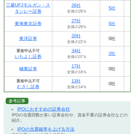
三菱UFJモルガン・ス
26社
5社
タンレー証券
全体の28％
27社
東海東京証券
5社
全体の29％
20社
東洋証券
0社
全体の22％
34社
重複申込不可
2社
いちよし証券
全体の37％
17社
極東証券
0社
全体の18％
13社
重複申込不可
0社
むさし証券
全体の14％
参考記事
IPOにおすすめの証券会社
IPOの当選回数が多い証券会社や、資金不要の証券会社などの
紹介。
IPOの当選確率を上げる方法