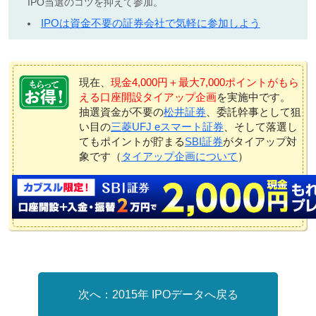
IPO当選のコツを抑えて参加。
IPOは資金不要の証券会社で気軽に参加しよう
現在、
現金4,000円＋最大7,000ポイントがもら
える口座開設タイアップ企画
を実施中です。
抽選資金が不要の
松井証券
、委託幹事として狙
い目の
三菱UFJ eスマート証券
、そして落選し
てもポイントが貯まる
SBI証券
がタイアップ対
象です（
タイアップ企画について
）
2015年 IPOデータへ戻る