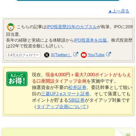
▲上へ戻る
こちらの記事は
IPO投資歴21年のカブスル
が執筆。IPOに209
回当選。
長年の経験と実績による体験談から
IPO投資本を出版
。株式投資歴
は22年で投資全般にも詳しい。
X(Twitter）
YouTube
2.4万人のフォロワー
現在、
現金4,000円＋最大7,000ポイントがもらえ
る口座開設タイアップ企画
を実施中です。
抽選資金が不要の
松井証券
、委託幹事として狙い
目の
三菱UFJ eスマート証券
、そして落選しても
ポイントが貯まる
SBI証券
がタイアップ対象です
（
タイアップ企画について
）