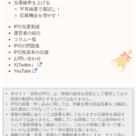
当選確率を上げる
平等抽選で運試し！
応募機会を増やす！
IPO当選実績
運営者の紹介
コラム一覧
IPOの問題集
IPO投資本の出版
お問い合わせ
X(Twitter）
YouTube
本サイト「庶民のIPO」は、情報の提供を目的として運営しており
投資の勧誘を目的とするものではありません。
IPOの抽選・申し込みに関しては、対象企業の目論見書をご確認し
自己責任にて行なってください。
情報の掲載にあたっては慎重を期しておりますが正確性を保証す
るものではありません。掲載している情報については各Webサイ
トにて最新情報をご確認ください。これらの情報に基づいて被っ
たいかなる損害について一切の責任を負いません。
掲載の記事・写真・図表など無断転載を禁止します。サイト内へ