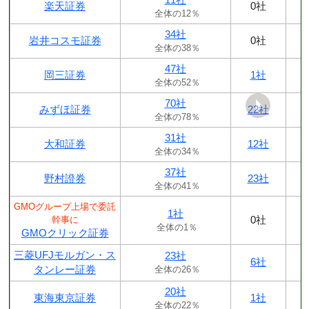
楽天証券
0社
全体の12％
34社
岩井コスモ証券
0社
全体の38％
47社
岡三証券
1社
全体の52％
70社
みずほ証券
22社
全体の78％
31社
大和証券
12社
全体の34％
37社
野村證券
23社
全体の41％
GMOグループ上場で委託
1社
0社
幹事に
全体の1％
GMOクリック証券
三菱UFJモルガン・ス
23社
6社
タンレー証券
全体の26％
20社
東海東京証券
1社
全体の22％