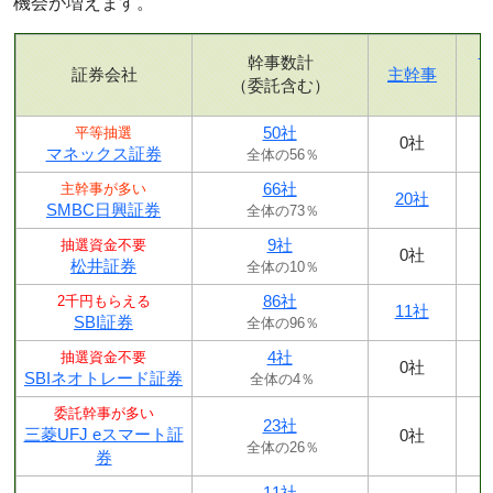
機会が増えます。
幹事数計
証券会社
主幹事
（委託含む）
50社
平等抽選
0社
マネックス証券
全体の56％
66社
主幹事が多い
20社
SMBC日興証券
全体の73％
9社
抽選資金不要
0社
松井証券
全体の10％
86社
2千円もらえる
11社
SBI証券
全体の96％
4社
抽選資金不要
0社
SBIネオトレード証券
全体の4％
委託幹事が多い
23社
三菱UFJ eスマート証
0社
全体の26％
券
11社