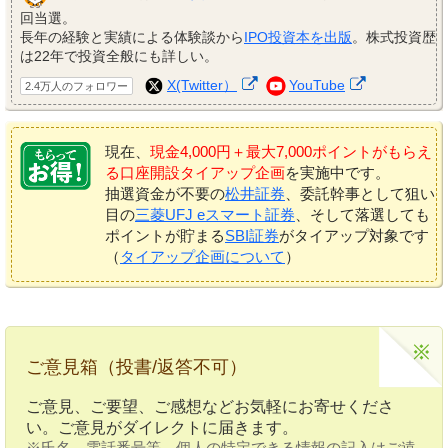
回当選。
長年の経験と実績による体験談から
IPO投資本を出版
。株式投資歴
は22年で投資全般にも詳しい。
X(Twitter）
YouTube
2.4万人のフォロワー
現在、
現金4,000円＋最大7,000ポイントがもらえ
る口座開設タイアップ企画
を実施中です。
抽選資金が不要の
松井証券
、委託幹事として狙い
目の
三菱UFJ eスマート証券
、そして落選しても
ポイントが貯まる
SBI証券
がタイアップ対象です
（
タイアップ企画について
）
ご意見箱（投書/返答不可）
ご意見、ご要望、ご感想などお気軽にお寄せくださ
い。ご意見がダイレクトに届きます。
※氏名、電話番号等、個人の特定できる情報の記入はご遠