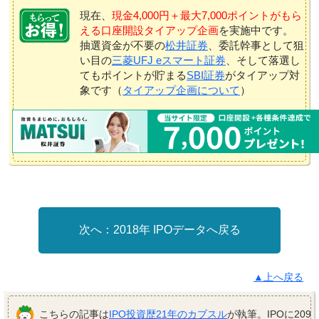
現在、
現金4,000円＋最大7,000ポイントがもら
える口座開設タイアップ企画
を実施中です。
抽選資金が不要の
松井証券
、委託幹事として狙
い目の
三菱UFJ eスマート証券
、そして落選し
てもポイントが貯まる
SBI証券
がタイアップ対
象です（
タイアップ企画について
）
2018年 IPOデータへ戻る
▲上へ戻る
こちらの記事は
IPO投資歴21年のカブスル
が執筆。IPOに209