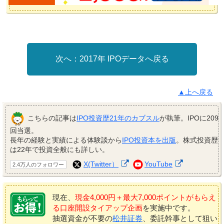
2017年 IPOデータへ戻る
▲上へ戻る
こちらの記事は
IPO投資歴21年のカブスル
が執筆。IPOに209
回当選。
長年の経験と実績による体験談から
IPO投資本を出版
。株式投資歴
は22年で投資全般にも詳しい。
X(Twitter）
YouTube
2.4万人のフォロワー
現在、
現金4,000円＋最大7,000ポイントがもらえ
る口座開設タイアップ企画
を実施中です。
抽選資金が不要の
松井証券
、委託幹事として狙い