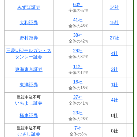
60社
みずほ証券
14社
全体の67％
41社
大和証券
15社
全体の46％
38社
野村證券
27社
全体の42％
三菱UFJモルガン・ス
29社
4社
タンレー証券
全体の32％
11社
東海東京証券
3社
全体の12％
16社
東洋証券
1社
全体の18％
37社
重複申込不可
4社
いちよし証券
全体の41％
23社
極東証券
0社
全体の26％
7社
重複申込不可
0社
むさし証券
全体の8％