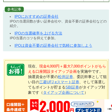
参考記事
IPOにおすすめの証券会社
IPOの当選回数が多い証券会社や、資金不要の証券会社などの
紹介。
IPOの当選確率を上げる方法
IPO当選のコツを抑えて参加。
IPOは資金不要の証券会社で気軽に参加しよう
現在、
現金4,000円＋最大7,000ポイントがもら
える口座開設タイアップ企画
を実施中です。
抽選資金が不要の
松井証券
、委託幹事として狙
い目の
三菱UFJ eスマート証券
、そして落選し
てもポイントが貯まる
SBI証券
がタイアップ対
象です（
タイアップ企画について
）