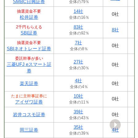
SMBC日興証券
全体の79％
14社
抽選資金不要
0社
松井証券
全体の16％
83社
2千円もらえる
8社
SBI証券
全体の92％
7社
抽選資金不要
0社
SBIネオトレード証券
全体の8％
委託幹事が多い
27社
三菱UFJ eスマート証
0社
全体の30％
券
4社
楽天証券
0社
全体の4％
10社
たまに主幹事証券に
0社
アイザワ証券
全体の11％
39社
岩井コスモ証券
0社
全体の43％
35社
岡三証券
4社
全体の39％