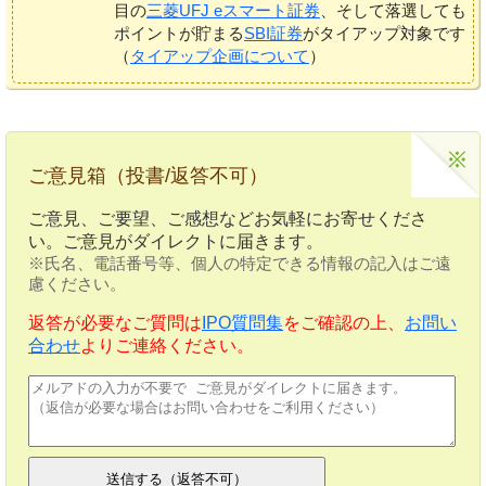
目の
三菱UFJ eスマート証券
、そして落選しても
ポイントが貯まる
SBI証券
がタイアップ対象です
（
タイアップ企画について
）
ご意見箱（投書/返答不可）
ご意見、ご要望、ご感想などお気軽にお寄せくださ
い。ご意見がダイレクトに届きます。
※氏名、電話番号等、個人の特定できる情報の記入はご遠
慮ください。
返答が必要なご質問は
IPO質問集
をご確認の上、
お問い
合わせ
よりご連絡ください。