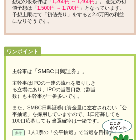
想定の仮条件は「
1,260円 ～ 1,460円
」。 想定の初
値予想は「
1,500円 ～ 1,700円
」となっています。
予想上限にて「初値売り」をすると
2.4万円の利益
になりそうです。
ワンポイント
「SMBC日興証券」
主幹事は
。
主幹事はIPOの一連の流れを取りしき
る立場にあり、
IPOの当選口数（割当
数）も主幹事が一番多い
です。
また、SMBC日興証券は資金量に左右されない
「公
平抽選」を採用
していますので、1口応募しても
100口応募しても 当選確率は一緒です。
1人1票の「公平抽選」で当選を目指す！