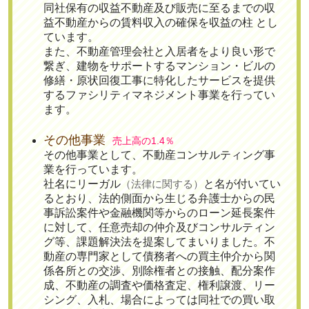
同社保有の収益不動産及び販売に至るまでの収
益不動産からの賃料収入の確保を収益の柱 とし
ています。
また、不動産管理会社と入居者をより良い形で
繋ぎ、建物をサポートするマンション・ビルの
修繕・原状回復工事に特化したサービスを提供
するファシリティマネジメント事業を行ってい
ます。
その他事業
売上高の1.4％
その他事業として、不動産コンサルティング事
業を行っています。
社名にリーガル
（法律に関する）
と名が付いてい
るとおり、法的側面から生じる弁護士からの民
事訴訟案件や金融機関等からのローン延長案件
に対して、任意売却の仲介及びコンサルティン
グ等、課題解決法を提案してまいりました。不
動産の専門家として債務者への買主仲介から関
係各所との交渉、別除権者との接触、配分案作
成、不動産の調査や価格査定、権利譲渡、リー
シング、入札、場合によっては同社での買い取