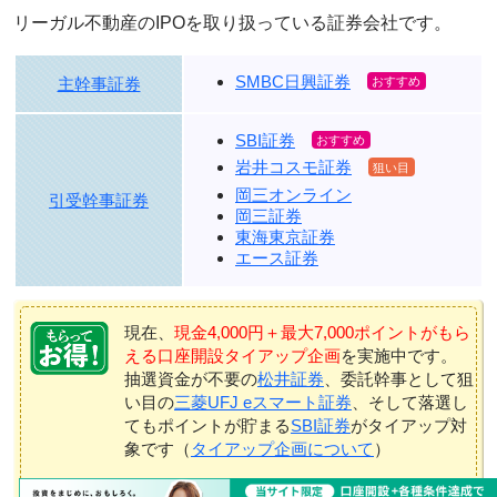
リーガル不動産のIPOを取り扱っている証券会社です。
SMBC日興証券
主幹事証券
SBI証券
岩井コスモ証券
岡三オンライン
引受幹事証券
岡三証券
東海東京証券
エース証券
現在、
現金4,000円＋最大7,000ポイントがもら
える口座開設タイアップ企画
を実施中です。
抽選資金が不要の
松井証券
、委託幹事として狙
い目の
三菱UFJ eスマート証券
、そして落選し
てもポイントが貯まる
SBI証券
がタイアップ対
象です（
タイアップ企画について
）