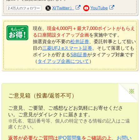
X(Twitter）
YouTube
2.4万人のフォロワー
現在、
現金4,000円＋最大7,000ポイントがもらえ
る口座開設タイアップ企画
を実施中です。
抽選資金が不要の
松井証券
、委託幹事として狙い
目の
三菱UFJ eスマート証券
、そして落選しても
ポイントが貯まる
SBI証券
がタイアップ対象です
（
タイアップ企画について
）
ご意見箱（投書/返答不可）
ご意見、ご要望、ご感想などお気軽にお寄せくださ
い。ご意見がダイレクトに届きます。
※氏名、電話番号等、個人の特定できる情報の記入はご遠
慮ください。
返答が必要なご質問は
IPO質問集
をご確認の上、
お問い