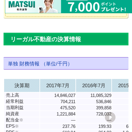
リーガル不動産の決算情報
単独 財務情報 （単位/千円）
決算期
2017年7月
2016年7月
2015
売上高
14,846,027
11,085,329
8
経常利益
704,211
536,846
当期利益
475,520
399,858
純資産
1,221,884
728,032
配当金
※
―
―
EPS
※
237.76
199.93
61