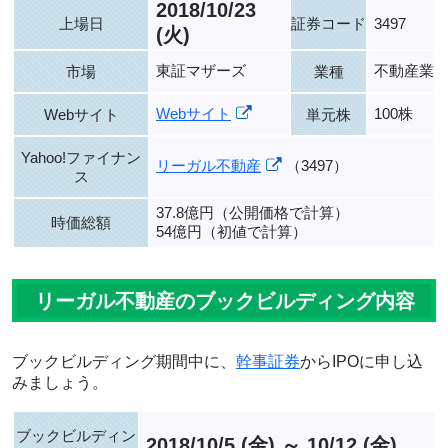
2018/10/23
上場日
証券コード
3497
(火)
東証マザーズ
不動産業
市場
業種
Webサイト
100株
Webサイト
単元株
Yahoo!ファイナン
リーガル不動産
（3497）
ス
37.8億円（公開価格で計算）
時価総額
54億円（初値で計算）
リーガル不動産のブックビルディング内容
ブックビルディング期間中に、
幹事証券
からIPOに申し込
みましょう。
ブックビルディン
2018/10/5 (金) ～ 10/12 (金)