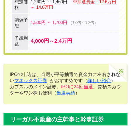
1,260円 ～ 1,460円
※抽選資金：12.6万円
想定価
～ 14.6万円
格
初値予
1,500円 ～ 1,700円
（1.0倍～1.2倍）
想
予想利
4,000円～2.4万円
益
IPOの申込は、当選が平等抽選で資金力に左右されな
い
マネックス証券
がおすすめです（
詳しい紹介
）
カブスルのメイン証券。
IPOに24回当選
。銘柄スカウ
ターやワン株も便利（
当選実績
）
リーガル不動産の主幹事と幹事証券