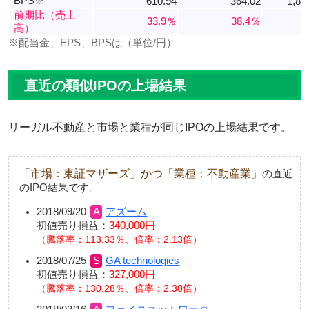
BPS
※
610.94
364.02
1,86
前期比（売上
33.9％
38.4％
高）
※配当金、EPS、BPSは（単位/円）
直近の類似IPOの上場結果
リーガル不動産と市場と業種が同じIPOの上場結果です。
「市場：東証マザーズ」かつ「業種：不動産業」
の直近
のIPO結果です。
2018/09/20
アズーム
初値売り損益：
340,000円
騰落率：113.33％、倍率：2.13倍
2018/07/25
GA technologies
初値売り損益：
327,000円
騰落率：130.28％、倍率：2.30倍