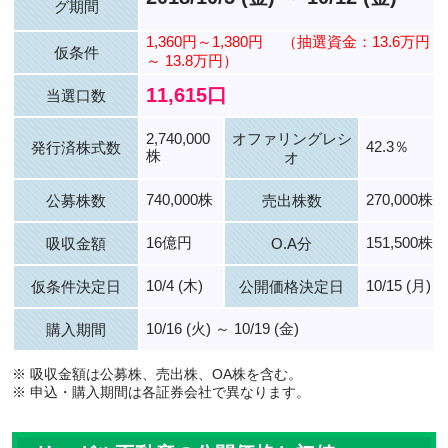
グ期間
1,360円～1,380円
（抽選資金：13.6万円
仮条件
～ 13.8万円）
11,615口
当選口数
2,740,000
オファリングレシ
42.3％
発行済株式数
株
オ
740,000株
270,000株
公募株数
売出株数
16億円
151,500株
吸収金額
O.A分
10/4 (木)
10/15 (月)
仮条件決定日
公開価格決定日
10/16 (火) ～ 10/19 (金)
購入期間
※ 吸収金額は公募株、売出株、OA株を含む。
※ 申込・購入期間は各証券会社で異なります。