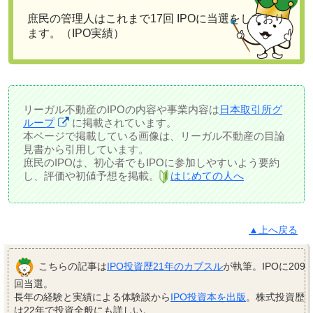
庶民の管理人はこれまで17回 IPOに当選をしており
ます。（IPO実績）
リーガル不動産のIPOの内容や事業内容は
日本取引所グ
ループ
に掲載されています。
本ページで掲載している画像は、リーガル不動産の目論
見書から引用しています。
庶民のIPOは、初心者でもIPOに参加しやすいよう要約
し、評価や初値予想を掲載。
はじめての人へ
▲上へ戻る
こちらの記事は
IPO投資歴21年のカブスル
が執筆。IPOに209
回当選。
長年の経験と実績による体験談から
IPO投資本を出版
。株式投資歴
は22年で投資全般にも詳しい。