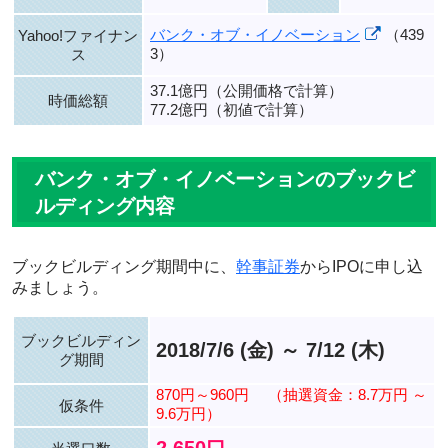
バンク・オブ・イノベーション
（439
Yahoo!ファイナン
3）
ス
37.1億円（公開価格で計算）
時価総額
77.2億円（初値で計算）
バンク・オブ・イノベーションのブックビ
ルディング内容
ブックビルディング期間中に、
幹事証券
からIPOに申し込
みましょう。
ブックビルディン
2018/7/6 (金) ～ 7/12 (木)
グ期間
870円～960円
（抽選資金：8.7万円 ～
仮条件
9.6万円）