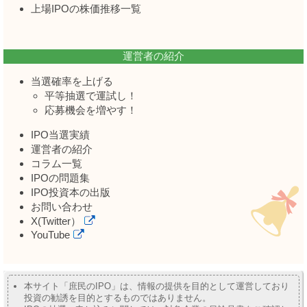
上場IPOの株価推移一覧
運営者の紹介
当選確率を上げる
平等抽選で運試し！
応募機会を増やす！
IPO当選実績
運営者の紹介
コラム一覧
IPOの問題集
IPO投資本の出版
お問い合わせ
X(Twitter）
YouTube
本サイト「庶民のIPO」は、情報の提供を目的として運営しており
投資の勧誘を目的とするものではありません。