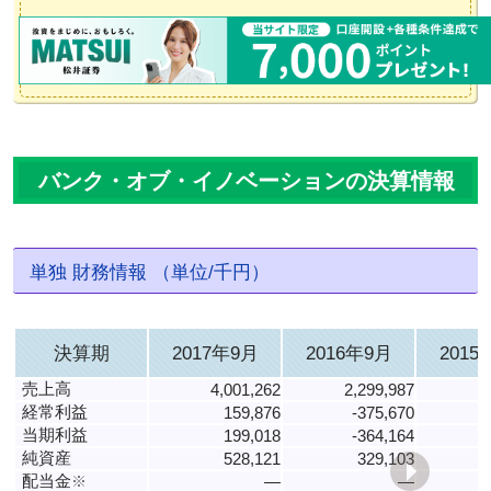
バンク・オブ・イノベーションの決算情報
単独 財務情報 （単位/千円）
決算期
2017年9月
2016年9月
2015
売上高
4,001,262
2,299,987
2
経常利益
159,876
-375,670
当期利益
199,018
-364,164
純資産
528,121
329,103
配当金
※
―
―