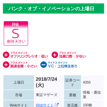
バンク・オブ・イノベーションの上場日
2018/7/24
証券コー
上場日
4393
(火)
ド
情報・通信
東証マザーズ
市場
業種
業
Webサイト
100株
Webサイト
単元株