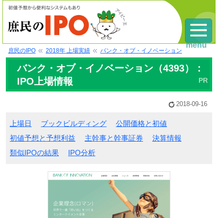
menu
庶民のIPO
2018年 上場実績
バンク・オブ・イノベーション
バンク・オブ・イノベーション（4393）：
IPO上場情報
2018-09-16
上場日
ブックビルディング
公開価格と初値
初値予想と予想利益
主幹事と幹事証券
決算情報
類似IPOの結果
IPO分析