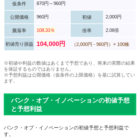
870円～960円
仮条件
960円
2,000円
公開価格
初値
108.33％
2.08倍
騰落率
倍率
104,000円
初値売り損益
（2,000円 - 960円）× 100株
※初値や利益の数値はあくまで予想であり、将来の実際の結果
を保証するものではありません。
※予想利益は公開価格（仮条件の上限価格）を基に試算してい
ます。
バンク・オブ・イノベーションの初値予想
と予想利益
バンク・オブ・イノベーションの初値予想と予想利益で
す。