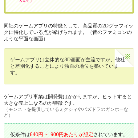
3.4％）
同社のゲームアプリの特徴として、
高品質の2Dグラフィッ
クに特化
している点が挙げられます。（昔のファミコンの
ような平面な画面）
ゲームアプリは立体的な3D画面が主流ですが、他社
と差別化することにより独自の地位を築いていま
す。
ゲームアプリ事業は開発費はかかりますが、ヒットすると
大きな売上になるのが特徴です。
（モンストを提供しているミクシィやパズドラのガンホーな
ど）
仮条件は
840円 ～ 900円あたりが想定
されています。