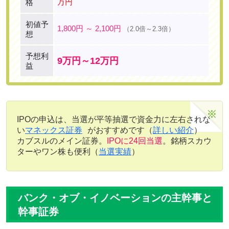
万円
格
初値予
1,800円 ～ 2,100円
（2.0倍～2.3倍）
想
予想利
9万円～12万円
益
IPOの申込は、当選が平等抽選で資金力に左右されな
い
マネックス証券
がおすすめです（
詳しい紹介
）
カブスルのメイン証券。
IPOに24回当選
。銘柄スカウ
ターやワン株も便利（
当選実績
）
バンク・オブ・イノベーションの主幹事と
幹事証券