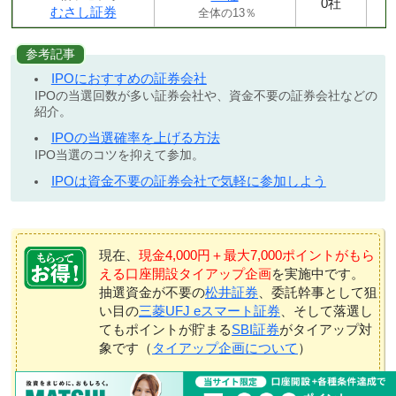
0社
むさし証券
全体の13％
参考記事
IPOにおすすめの証券会社
IPOの当選回数が多い証券会社や、資金不要の証券会社などの
紹介。
IPOの当選確率を上げる方法
IPO当選のコツを抑えて参加。
IPOは資金不要の証券会社で気軽に参加しよう
現在、
現金4,000円＋最大7,000ポイントがもら
える口座開設タイアップ企画
を実施中です。
抽選資金が不要の
松井証券
、委託幹事として狙
い目の
三菱UFJ eスマート証券
、そして落選し
てもポイントが貯まる
SBI証券
がタイアップ対
象です（
タイアップ企画について
）