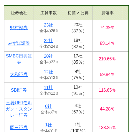
証券会社
主幹事数
初値 > 公募
騰落率
20社
23社
野村證券
74.39％
（87％）
全体の26％
18社
22社
みずほ証券
89.14％
（82％）
全体の24％
SMBC日興証
17社
20社
210.66％
券
（85％）
全体の22％
9社
12社
大和証券
59.84％
（75％）
全体の13％
10社
11社
SBI証券
116.65％
（91％）
全体の12％
三菱UFJモル
4社
6社
ガン・スタン
44.28％
（67％）
全体の7％
レー証券
1社
1社
岡三証券
133.25％
（100％）
全体の1％