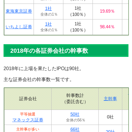
1社
1社
東海東京証券
19.69％
（100％）
全体の1％
1社
1社
いちよし証券
98.44％
（100％）
全体の1％
2018年の各証券会社の幹事数
2018年に上場を果たしたIPOは90社。
主な証券会社の幹事数一覧です。
幹事数計
証券会社
主幹事
（委託含む）
50社
平等抽選
0社
マネックス証券
全体の56％
66社
主幹事が多い
20社