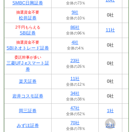
SMBC日興証券
全体の73％
9社
抽選資金不要
0社
松井証券
全体の10％
86社
2千円もらえる
11社
SBI証券
全体の96％
4社
抽選資金不要
0社
SBIネオトレード証券
全体の4％
委託幹事が多い
23社
三菱UFJ eスマート証
0社
全体の26％
券
11社
楽天証券
0社
全体の12％
34社
岩井コスモ証券
0社
全体の38％
47社
岡三証券
1社
全体の52％
70社
みずほ証券
22社
全体の78％