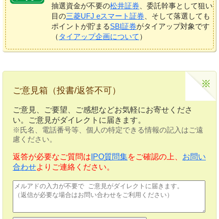
抽選資金が不要の
松井証券
、委託幹事として狙い
目の
三菱UFJ eスマート証券
、そして落選しても
ポイントが貯まる
SBI証券
がタイアップ対象です
（
タイアップ企画について
）
ご意見箱（投書/返答不可）
ご意見、ご要望、ご感想などお気軽にお寄せくださ
い。ご意見がダイレクトに届きます。
※氏名、電話番号等、個人の特定できる情報の記入はご遠
慮ください。
返答が必要なご質問は
IPO質問集
をご確認の上、
お問い
合わせ
よりご連絡ください。