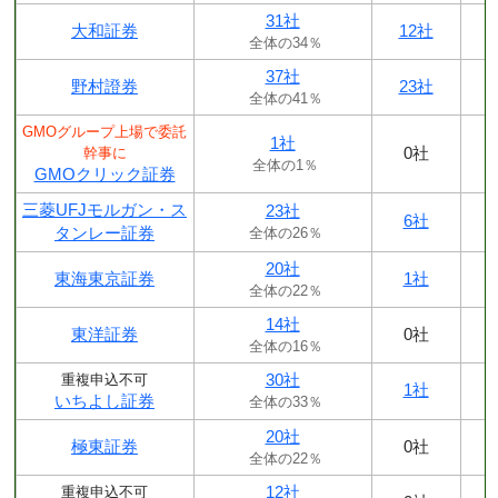
31社
大和証券
12社
全体の34％
37社
野村證券
23社
全体の41％
GMOグループ上場で委託
1社
0社
幹事に
全体の1％
GMOクリック証券
三菱UFJモルガン・ス
23社
6社
タンレー証券
全体の26％
20社
東海東京証券
1社
全体の22％
14社
東洋証券
0社
全体の16％
30社
重複申込不可
1社
いちよし証券
全体の33％
20社
極東証券
0社
全体の22％
12社
重複申込不可