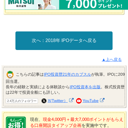
2018年 IPOデータへ戻る
▲上へ戻る
こちらの記事は
IPO投資歴21年のカブスル
が執筆。IPOに209
回当選。
長年の経験と実績による体験談から
IPO投資本を出版
。株式投資歴
は22年で投資全般にも詳しい。
X(Twitter）
YouTube
2.4万人のフォロワー
現在、
現金4,000円＋最大7,000ポイントがもらえ
る口座開設タイアップ企画
を実施中です。