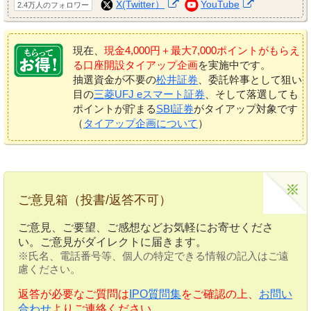
X(Twitter）
YouTube
2.4万人のフォロワー
現在、
現金4,000円＋最大7,000ポイントがもらえ
る口座開設タイアップ企画
を実施中です。
抽選資金が不要の
松井証券
、委託幹事として狙い
目の
三菱UFJ eスマート証券
、そして落選しても
ポイントが貯まる
SBI証券
がタイアップ対象です
（
タイアップ企画について
）
ご意見箱（投書/返答不可）
ご意見、ご要望、ご感想などお気軽にお寄せくださ
い。ご意見がダイレクトに届きます。
※氏名、電話番号等、個人の特定できる情報の記入はご遠
慮ください。
返答が必要なご質問は
IPO質問集
をご確認の上、
お問い
合わせ
よりご連絡ください。