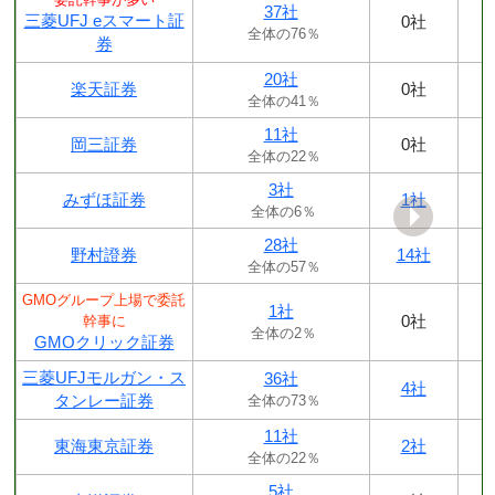
37社
三菱UFJ eスマート証
0社
全体の76％
券
20社
楽天証券
0社
全体の41％
11社
岡三証券
0社
全体の22％
3社
みずほ証券
1社
全体の6％
28社
野村證券
14社
全体の57％
GMOグループ上場で委託
1社
0社
幹事に
全体の2％
GMOクリック証券
三菱UFJモルガン・ス
36社
4社
タンレー証券
全体の73％
11社
東海東京証券
2社
全体の22％
5社