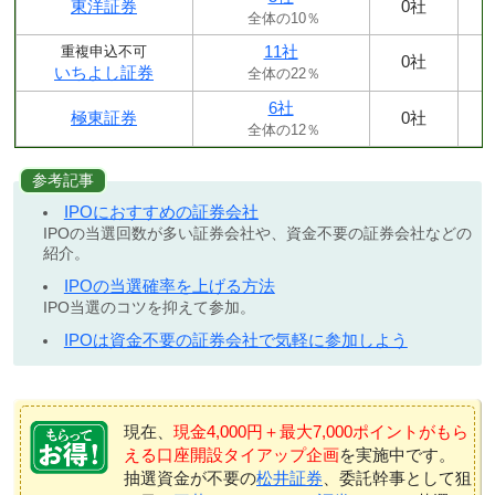
東洋証券
0社
全体の10％
11社
重複申込不可
0社
いちよし証券
全体の22％
6社
極東証券
0社
全体の12％
参考記事
IPOにおすすめの証券会社
IPOの当選回数が多い証券会社や、資金不要の証券会社などの
紹介。
IPOの当選確率を上げる方法
IPO当選のコツを抑えて参加。
IPOは資金不要の証券会社で気軽に参加しよう
現在、
現金4,000円＋最大7,000ポイントがもら
える口座開設タイアップ企画
を実施中です。
抽選資金が不要の
松井証券
、委託幹事として狙