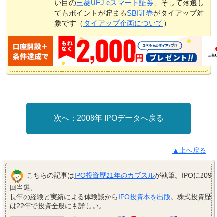
い目の
三菱UFJ eスマート証券
、そして落選し
てもポイントが貯まる
SBI証券
がタイアップ対
象です（
タイアップ企画について
）
2008年 IPOデータへ戻る
▲上へ戻る
こちらの記事は
IPO投資歴21年のカブスル
が執筆。IPOに209
回当選。
長年の経験と実績による体験談から
IPO投資本を出版
。株式投資歴
は22年で投資全般にも詳しい。