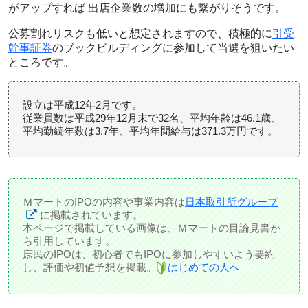
がアップすれば 出店企業数の増加にも繋がりそうです。
公募割れリスクも低いと想定されますので、積極的に
引受
幹事証券
のブックビルディングに参加して当選を狙いたい
ところです。
設立は平成12年2月です。
従業員数は平成29年12月末で32名、平均年齢は46.1歳、
平均勤続年数は3.7年、平均年間給与は371.3万円です。
ＭマートのIPOの内容や事業内容は
日本取引所グループ
に掲載されています。
本ページで掲載している画像は、Ｍマートの目論見書か
ら引用しています。
庶民のIPOは、初心者でもIPOに参加しやすいよう要約
し、評価や初値予想を掲載。
はじめての人へ