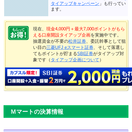
タイアップキャンペーン
」も行ってい
ます。
現在、
現金4,000円＋最大7,000ポイントがもら
える口座開設タイアップ企画
を実施中です。
抽選資金が不要の
松井証券
、委託幹事として狙
い目の
三菱UFJ eスマート証券
、そして落選し
てもポイントが貯まる
SBI証券
がタイアップ対
象です（
タイアップ企画について
）
Ｍマートの決算情報