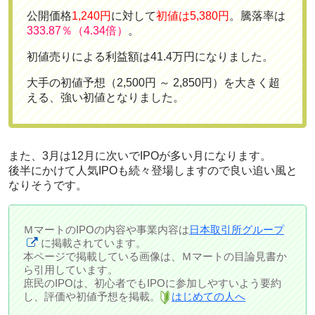
公開価格
1,240円
に対して
初値は5,380円
。騰落率は
333.87％（4.34倍）
。
初値売りによる利益額は41.4万円
になりました。
大手の初値予想（2,500円 ～ 2,850円）を大きく超
える、強い初値となりました。
また、3月は12月に次いでIPOが多い月になります。
後半にかけて人気IPOも続々登場しますので良い追い風と
なりそうです。
ＭマートのIPOの内容や事業内容は
日本取引所グループ
に掲載されています。
本ページで掲載している画像は、Ｍマートの目論見書か
ら引用しています。
庶民のIPOは、初心者でもIPOに参加しやすいよう要約
し、評価や初値予想を掲載。
はじめての人へ