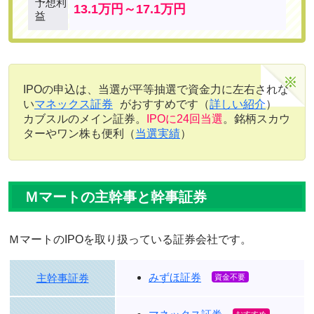
予想利
13.1万円～17.1万円
益
IPOの申込は、当選が平等抽選で資金力に左右されな
い
マネックス証券
がおすすめです（
詳しい紹介
）
カブスルのメイン証券。
IPOに24回当選
。銘柄スカウ
ターやワン株も便利（
当選実績
）
Ｍマートの主幹事と幹事証券
ＭマートのIPOを取り扱っている証券会社です。
みずほ証券
主幹事証券