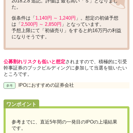
2018.2.8 追記。評価は
最も高い「Ｓ」
となりまし
た。
仮条件は「
1,140円 ～ 1,240円
」。想定の初値予想
は「
2,500円 ～ 2,850円
」となっています。
予想上限にて「初値売り」をすると
約16万円の利益
になりそうです。
公募割れリスクも低いと想定
されますので、積極的に引受
幹事証券のブックビルディングに参加して当選を狙いたい
ところです。
IPOにおすすめの証券会社
ワンポイント
参考までに、直近5年間の一発目のIPOの上場結果
です。