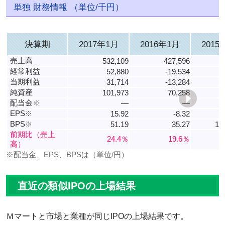
単独 財務情報 （単位/千円）
決算期
2017年1月
2016年1月
2015
売上高
532,109
427,596
経常利益
52,880
-19,534
当期利益
31,714
-13,284
純資産
101,973
70,258
配当金
※
―
―
EPS
※
15.92
-8.32
2
BPS
※
51.19
35.27
10
前期比（売上
24.4％
19.6％
高）
※配当金、EPS、BPSは（単位/円）
直近の類似IPOの上場結果
Ｍマートと市場と業種が同じIPOの上場結果です。