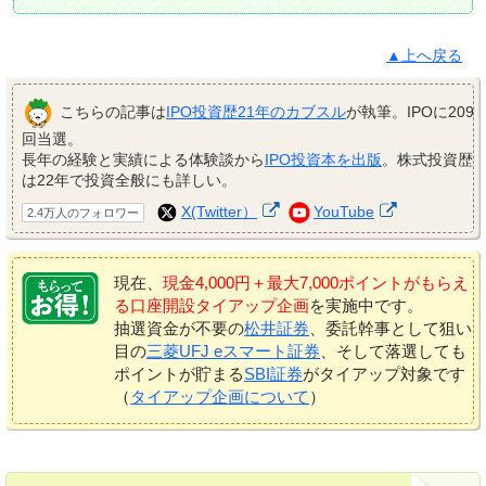
▲上へ戻る
こちらの記事は
IPO投資歴21年のカブスル
が執筆。IPOに209
回当選。
長年の経験と実績による体験談から
IPO投資本を出版
。株式投資歴
は22年で投資全般にも詳しい。
X(Twitter）
YouTube
2.4万人のフォロワー
現在、
現金4,000円＋最大7,000ポイントがもらえ
る口座開設タイアップ企画
を実施中です。
抽選資金が不要の
松井証券
、委託幹事として狙い
目の
三菱UFJ eスマート証券
、そして落選しても
ポイントが貯まる
SBI証券
がタイアップ対象です
（
タイアップ企画について
）