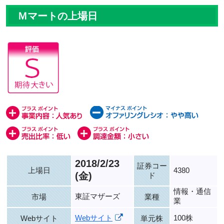
Ｍマートの上場日
2018/2/23
証券コー
上場日
4380
(金)
ド
情報・通信
東証マザーズ
市場
業種
業
Webサイト
100株
Webサイト
単元株