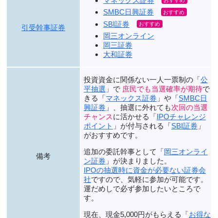
マネックス証券
SMBC日興証券
SBI証券
引受幹事証券
岡三オンライン
岡三証券
大和証券
投資資金に関係ない一人一票制の「
公
平抽選
」で
庶民でも当選確率が期待
で
きる「
マネックス証券
」や「
SMBC日
興証券
」、抽選に外れても
次回の当選
チャンス
に活かせる「
IPOチャレンジ
ポイント
」が付与される「
SBI証券
」
がおすすめです。
追加の委託幹事として「
岡三オンライ
備考
ン証券
」が決まりました。
IPOの抽選時に資金が必要ない証券会
社
ですので、気軽に参加が可能です。
運だめしで必ず参加したいところで
す。
現在、
現金5,000円がもらえる
「
お得な