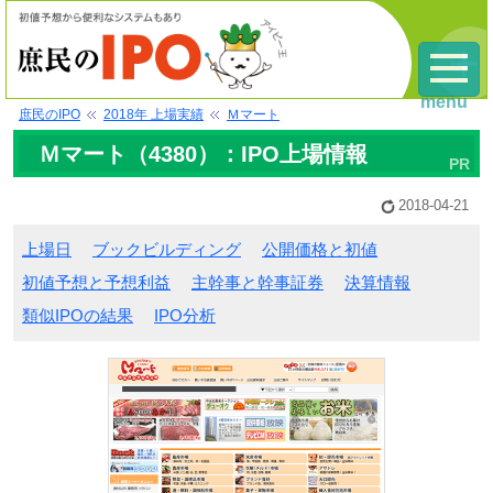
menu
庶民のIPO
2018年 上場実績
Ｍマート
Ｍマート（4380）：IPO上場情報
2018-04-21
上場日
ブックビルディング
公開価格と初値
初値予想と予想利益
主幹事と幹事証券
決算情報
類似IPOの結果
IPO分析