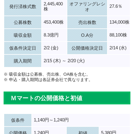
2,445,400
オファリングレシ
27.6％
発行済株式数
株
オ
453,400株
134,000株
公募株数
売出株数
8.3億円
88,100株
吸収金額
O.A分
2/2 (金)
2/14 (水)
仮条件決定日
公開価格決定日
2/15 (木) ～ 2/20 (火)
購入期間
※ 吸収金額は公募株、売出株、OA株を含む。
※ 申込・購入期間は各証券会社で異なります。
Ｍマートの公開価格と初値
1,140円～1,240円
仮条件
1,240円
5,380円
公開価格
初値