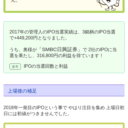
ん。
2017年の管理人のIPO当選実績は、
3銘柄のIPO当選
で+449,200円
となりました。
「SMBC日興証券」
うち、奥様が
で
2社のIPOに当
選
を果たし、
316,800円の利益
を得ています！
IPOの当選回数と利益
上場後の補足
2018年一発目のIPO
という事で やはり注目を集め 上場日初
日には初値がつきませんでした。