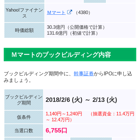
Yahoo!ファイナン
Ｍマート
（4380）
ス
30.3億円（公開価格で計算）
時価総額
131.6億円（初値で計算）
Ｍマートのブックビルディング内容
ブックビルディング期間中に、
幹事証券
からIPOに申し込
みましょう。
ブックビルディン
2018/2/6 (火) ～ 2/13 (火)
グ期間
1,140円～1,240円
（抽選資金：11.4万円
仮条件
～ 12.4万円）
6,755口
当選口数