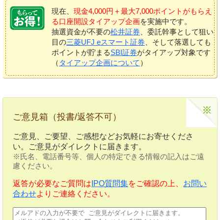
現在、
現金4,000円＋最大7,000ポイントがもらえ
る口座開設タイアップ企画
を実施中です。
抽選資金が不要の
松井証券
、委託幹事として狙い
目の
三菱UFJ eスマート証券
、そして落選しても
ポイントが貯まる
SBI証券
がタイアップ対象です
（
タイアップ企画について
）
ご意見箱（投書/返答不可）
ご意見、ご要望、ご感想などお気軽にお寄せくださ
い。ご意見がダイレクトに届きます。
※氏名、電話番号等、個人の特定できる情報の記入はご遠
慮ください。
返答が必要なご質問は
IPO質問集
をご確認の上、
お問い
合わせ
よりご連絡ください。