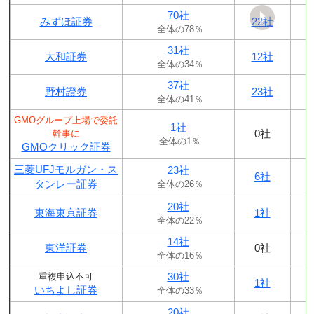
70社
みずほ証券
22社
全体の78％
31社
大和証券
12社
全体の34％
37社
野村證券
23社
全体の41％
GMOグループ上場で委託
1社
0社
幹事に
全体の1％
GMOクリック証券
三菱UFJモルガン・ス
23社
6社
タンレー証券
全体の26％
20社
東海東京証券
1社
全体の22％
14社
東洋証券
0社
全体の16％
30社
重複申込不可
1社
いちよし証券
全体の33％
20社