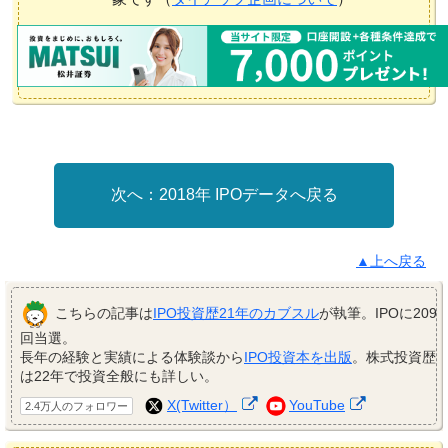
2018年 IPOデータへ戻る
▲上へ戻る
こちらの記事は
IPO投資歴21年のカブスル
が執筆。IPOに209
回当選。
長年の経験と実績による体験談から
IPO投資本を出版
。株式投資歴
は22年で投資全般にも詳しい。
X(Twitter）
YouTube
2.4万人のフォロワー