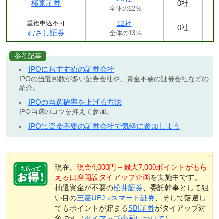
極東証券
0社
全体の22％
12社
重複申込不可
0社
むさし証券
全体の13％
参考記事
IPOにおすすめの証券会社
IPOの当選回数が多い証券会社や、資金不要の証券会社などの
紹介。
IPOの当選確率を上げる方法
IPO当選のコツを抑えて参加。
IPOは資金不要の証券会社で気軽に参加しよう
現在、
現金4,000円＋最大7,000ポイントがもら
える口座開設タイアップ企画
を実施中です。
抽選資金が不要の
松井証券
、委託幹事として狙
い目の
三菱UFJ eスマート証券
、そして落選し
てもポイントが貯まる
SBI証券
がタイアップ対
象です（
タイアップ企画について
）