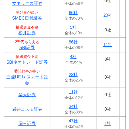
0社
マネックス証券
全体の56％
66社
主幹事が多い
20社
SMBC日興証券
全体の73％
9社
抽選資金不要
0社
松井証券
全体の10％
86社
2千円もらえる
11社
SBI証券
全体の96％
4社
抽選資金不要
0社
SBIネオトレード証券
全体の4％
委託幹事が多い
23社
三菱UFJ eスマート証
0社
全体の26％
券
11社
楽天証券
0社
全体の12％
34社
岩井コスモ証券
0社
全体の38％
47社
岡三証券
1社
全体の52％