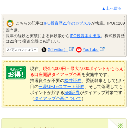
▲上へ戻る
こちらの記事は
IPO投資歴21年のカブスル
が執筆。IPOに209
回当選。
長年の経験と実績による体験談から
IPO投資本を出版
。株式投資歴
は22年で投資全般にも詳しい。
X(Twitter）
YouTube
2.4万人のフォロワー
現在、
現金4,000円＋最大7,000ポイントがもらえ
る口座開設タイアップ企画
を実施中です。
抽選資金が不要の
松井証券
、委託幹事として狙い
目の
三菱UFJ eスマート証券
、そして落選しても
ポイントが貯まる
SBI証券
がタイアップ対象です
（
タイアップ企画について
）