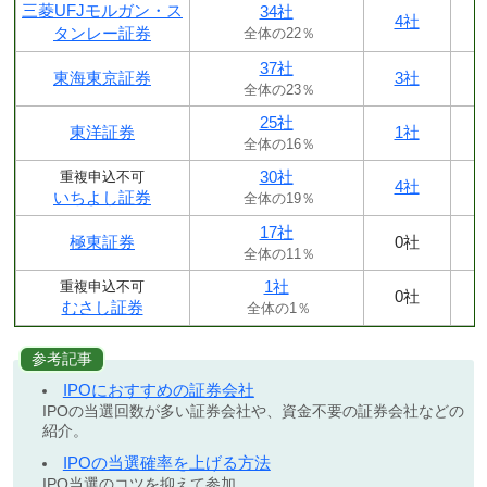
三菱UFJモルガン・ス
34社
4社
タンレー証券
全体の22％
37社
東海東京証券
3社
全体の23％
25社
東洋証券
1社
全体の16％
30社
重複申込不可
4社
いちよし証券
全体の19％
17社
極東証券
0社
全体の11％
1社
重複申込不可
0社
むさし証券
全体の1％
参考記事
IPOにおすすめの証券会社
IPOの当選回数が多い証券会社や、資金不要の証券会社などの
紹介。
IPOの当選確率を上げる方法
IPO当選のコツを抑えて参加。