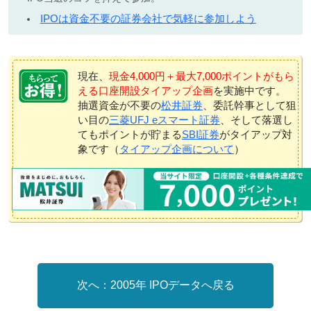
IPOは資金不要の証券会社で気軽に参加しよう
現在、
現金4,000円＋最大7,000ポイントがもら
える口座開設タイアップ企画
を実施中です。
抽選資金が不要の
松井証券
、委託幹事として狙
い目の
三菱UFJ eスマート証券
、そして落選し
てもポイントが貯まる
SBI証券
がタイアップ対
象です（
タイアップ企画について
）
2005年 IPOデータへ戻る