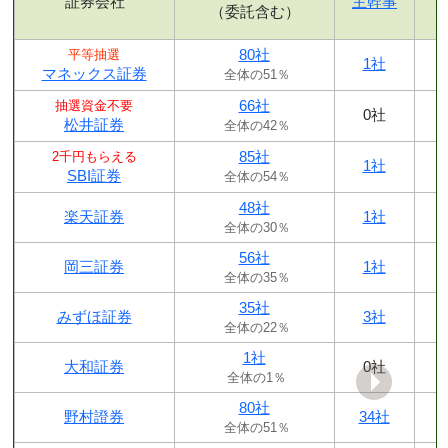
証券会社
主幹事
（委託含む）
80社
平等抽選
1社
マネックス証券
全体の51％
66社
抽選資金不要
0社
松井証券
全体の42％
85社
2千円もらえる
1社
SBI証券
全体の54％
48社
楽天証券
1社
全体の30％
56社
岡三証券
1社
全体の35％
35社
みずほ証券
3社
全体の22％
1社
大和証券
0社
全体の1％
80社
野村證券
34社
全体の51％