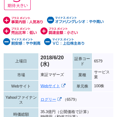
2018/6/20
証券コー
上場日
6579
(水)
ド
サービス
東証マザーズ
市場
業種
業
Webサイト
100株
Webサイト
単元株
Yahoo!ファイナン
ログリー
（6579）
ス
35.3億円（公開価格で計算）
時価総額
88億円（初値で計算）