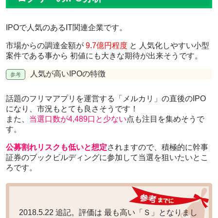
IPOで人気のある
IT関連企業
です。
市場からの調達金額が
9.7億円程度
と
人気化しやすい小型
案件
である事から
初値にも大きな期待
が出来そうです。
人気が高いIPOの特徴
話題のフリマアプリを運営する「メルカリ」の直後のIPO
になり、
市況もとても良さそう
です！
また、
当選口数が4,489口と少ない
点も注目を集めそうで
す。
公募割れリスクも低いと想定
されますので、積極的に幹事
証券のブックビルディングに参加して当選を狙いたいとこ
ろです。
2018.5.22 追記。評価は
最も高い「Ｓ」
となりまし