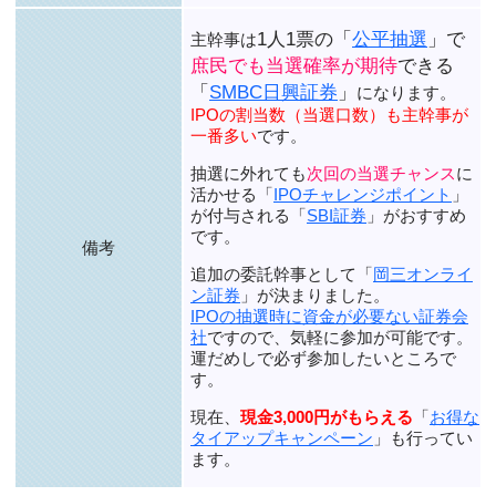
1人1票の「
公平抽選
」で
主幹事は
庶民でも当選確率が期待
できる
「
SMBC日興証券
」
になります。
IPOの割当数（当選口数）も主幹事が
一番多い
です。
抽選に外れても
次回の当選チャンス
に
活かせる「
IPOチャレンジポイント
」
が付与される「
SBI証券
」がおすすめ
です。
備考
追加の委託幹事として「
岡三オンライ
ン証券
」が決まりました。
IPOの抽選時に資金が必要ない証券会
社
ですので、気軽に参加が可能です。
運だめしで必ず参加したいところで
す。
現在、
現金3,000円がもらえる
「
お得な
タイアップキャンペーン
」も行ってい
ます。