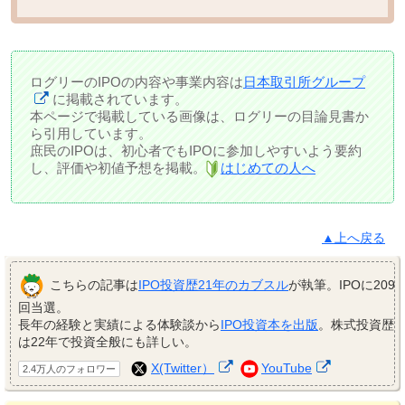
ログリーのIPOの内容や事業内容は
日本取引所グループ
に掲載されています。
本ページで掲載している画像は、ログリーの目論見書か
ら引用しています。
庶民のIPOは、初心者でもIPOに参加しやすいよう要約
し、評価や初値予想を掲載。
はじめての人へ
▲上へ戻る
こちらの記事は
IPO投資歴21年のカブスル
が執筆。IPOに209
回当選。
長年の経験と実績による体験談から
IPO投資本を出版
。株式投資歴
は22年で投資全般にも詳しい。
X(Twitter）
YouTube
2.4万人のフォロワー