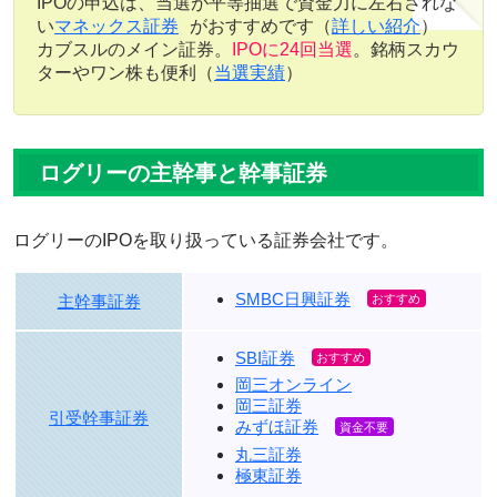
IPOの申込は、当選が平等抽選で資金力に左右されな
い
マネックス証券
がおすすめです（
詳しい紹介
）
カブスルのメイン証券。
IPOに24回当選
。銘柄スカウ
ターやワン株も便利（
当選実績
）
ログリーの主幹事と幹事証券
ログリーのIPOを取り扱っている証券会社です。
SMBC日興証券
主幹事証券
SBI証券
岡三オンライン
岡三証券
引受幹事証券
みずほ証券
丸三証券
極東証券