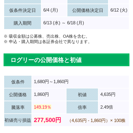
6/4 (月)
6/12 (火)
仮条件決定日
公開価格決定日
6/13 (水) ～ 6/18 (月)
購入期間
※ 吸収金額は公募株、売出株、OA株を含む。
※ 申込・購入期間は各証券会社で異なります。
ログリーの公開価格と初値
1,680円～1,860円
仮条件
1,860円
4,635円
公開価格
初値
149.19％
2.49倍
騰落率
倍率
277,500円
初値売り損益
（4,635円 - 1,860円）× 100株