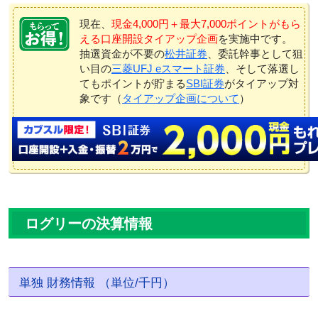
現在、
現金4,000円＋最大7,000ポイントがもら
える口座開設タイアップ企画
を実施中です。
抽選資金が不要の
松井証券
、委託幹事として狙
い目の
三菱UFJ eスマート証券
、そして落選し
てもポイントが貯まる
SBI証券
がタイアップ対
象です（
タイアップ企画について
）
ログリーの決算情報
単独 財務情報 （単位/千円）