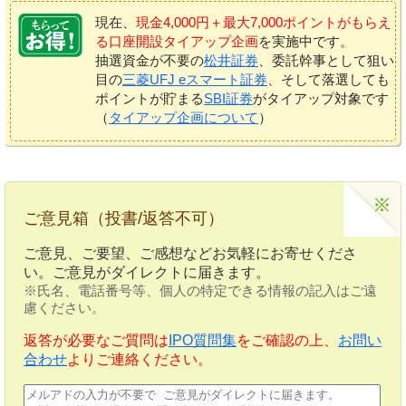
現在、
現金4,000円＋最大7,000ポイントがもらえ
る口座開設タイアップ企画
を実施中です。
抽選資金が不要の
松井証券
、委託幹事として狙い
目の
三菱UFJ eスマート証券
、そして落選しても
ポイントが貯まる
SBI証券
がタイアップ対象です
（
タイアップ企画について
）
ご意見箱（投書/返答不可）
ご意見、ご要望、ご感想などお気軽にお寄せくださ
い。ご意見がダイレクトに届きます。
※氏名、電話番号等、個人の特定できる情報の記入はご遠
慮ください。
返答が必要なご質問は
IPO質問集
をご確認の上、
お問い
合わせ
よりご連絡ください。