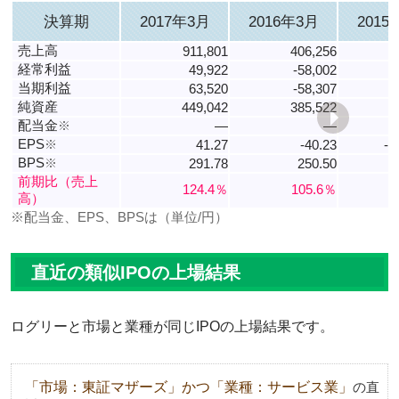
決算期
2017年3月
2016年3月
2015
売上高
911,801
406,256
経常利益
49,922
-58,002
当期利益
63,520
-58,307
純資産
449,042
385,522
配当金
※
―
―
EPS
※
41.27
-40.23
-4
BPS
※
291.78
250.50
6
前期比（売上
124.4％
105.6％
高）
※配当金、EPS、BPSは（単位/円）
直近の類似IPOの上場結果
ログリーと市場と業種が同じIPOの上場結果です。
「市場：東証マザーズ」かつ「業種：サービス業」
の直