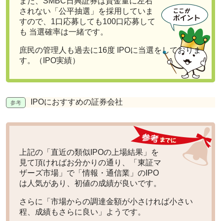
また、SMBC日興証券は資金量に左右
されない
「公平抽選」を採用
していま
すので、1口応募しても100口応募して
も 当選確率は一緒です。
庶民の管理人も過去に16度 IPOに当選をしておりま
す。（IPO実績）
IPOにおすすめの証券会社
上記の「直近の類似IPOの上場結果」を
見て頂ければお分かりの通り、
「東証マ
ザーズ市場」で「情報・通信業」のIPO
は人気
があり、初値の成績が良いです。
さらに
「市場からの調達金額が小さければ小さい
程、成績もさらに良い」
ようです。