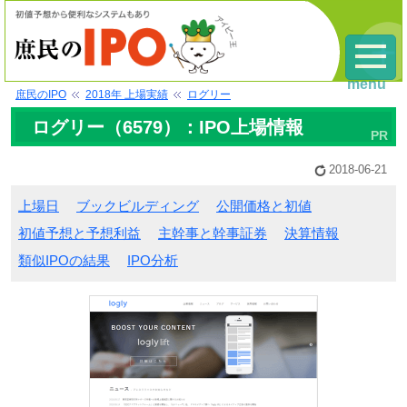
menu
庶民のIPO
2018年 上場実績
ログリー
ログリー（6579）：IPO上場情報
2018-06-21
上場日
ブックビルディング
公開価格と初値
初値予想と予想利益
主幹事と幹事証券
決算情報
類似IPOの結果
IPO分析