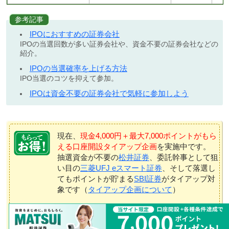
参考記事
IPOにおすすめの証券会社
IPOの当選回数が多い証券会社や、資金不要の証券会社などの
紹介。
IPOの当選確率を上げる方法
IPO当選のコツを抑えて参加。
IPOは資金不要の証券会社で気軽に参加しよう
現在、
現金4,000円＋最大7,000ポイントがもら
える口座開設タイアップ企画
を実施中です。
抽選資金が不要の
松井証券
、委託幹事として狙
い目の
三菱UFJ eスマート証券
、そして落選し
てもポイントが貯まる
SBI証券
がタイアップ対
象です（
タイアップ企画について
）