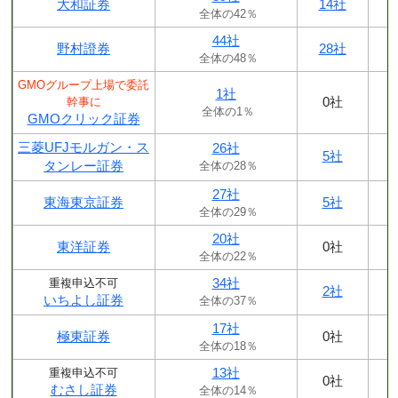
大和証券
14社
全体の42％
44社
野村證券
28社
全体の48％
GMOグループ上場で委託
1社
0社
幹事に
全体の1％
GMOクリック証券
三菱UFJモルガン・ス
26社
5社
タンレー証券
全体の28％
27社
東海東京証券
5社
全体の29％
20社
東洋証券
0社
全体の22％
34社
重複申込不可
2社
いちよし証券
全体の37％
17社
極東証券
0社
全体の18％
13社
重複申込不可
0社
むさし証券
全体の14％