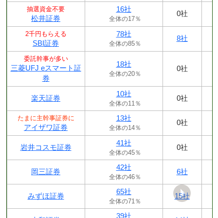
16社
抽選資金不要
0社
松井証券
全体の17％
78社
2千円もらえる
8社
SBI証券
全体の85％
委託幹事が多い
18社
三菱UFJ eスマート証
0社
全体の20％
券
10社
楽天証券
0社
全体の11％
13社
たまに主幹事証券に
0社
アイザワ証券
全体の14％
41社
岩井コスモ証券
0社
全体の45％
42社
岡三証券
6社
全体の46％
65社
みずほ証券
15社
全体の71％
39社