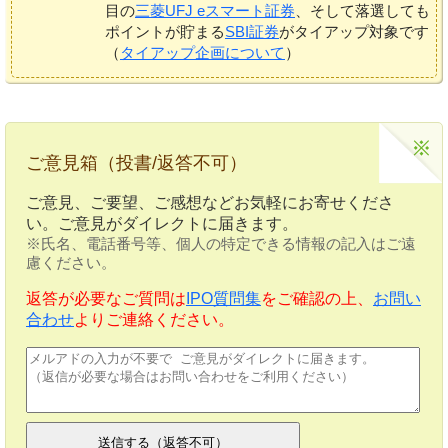
目の
三菱UFJ eスマート証券
、そして落選しても
ポイントが貯まる
SBI証券
がタイアップ対象です
（
タイアップ企画について
）
ご意見箱（投書/返答不可）
ご意見、ご要望、ご感想などお気軽にお寄せくださ
い。ご意見がダイレクトに届きます。
※氏名、電話番号等、個人の特定できる情報の記入はご遠
慮ください。
返答が必要なご質問は
IPO質問集
をご確認の上、
お問い
合わせ
よりご連絡ください。