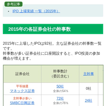
参考記事
IPO 上場実績 一覧（2015年）
2015年の各証券会社の幹事数
2015年に上場したIPOは92社。主な証券会社の幹事数一覧
です。
幹事数が多い証券会社に口座開設すると、IPO投資の参加
機会が増えます。
幹事数計
証券会社
主幹事
（委託含む）
50社
平等抽選
0社
マネックス証券
全体の54％
72社
主幹事が多い
24社
SMBC日興証券
全体の78％