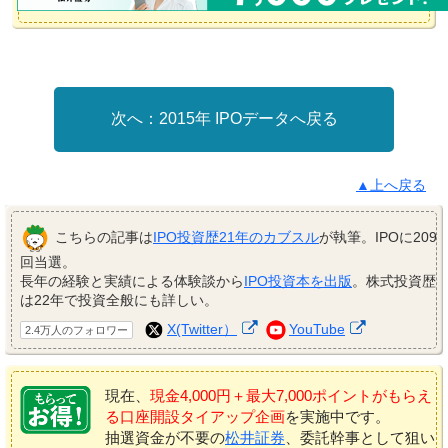
2015年 IPOデータへ戻る
▲上へ戻る
こちらの記事は
IPO投資歴21年のカブスル
が執筆。IPOに209
回当選。
長年の経験と実績による体験談から
IPO投資本を出版
。株式投資歴
は22年で投資全般にも詳しい。
X(Twitter）
YouTube
2.4万人のフォロワー
現在、
現金4,000円＋最大7,000ポイントがもらえ
る口座開設タイアップ企画
を実施中です。
抽選資金が不要の
松井証券
、委託幹事として狙い