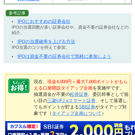
参考記事
IPOにおすすめの証券会社
IPOの当選回数が多い証券会社や、資金不要の証券会社などの
紹介。
IPOの当選確率を上げる方法
IPO当選のコツを抑えて参加。
IPOは資金不要の証券会社で気軽に参加しよう
現在、
現金4,000円＋最大7,000ポイントがもら
える口座開設タイアップ企画
を実施中です。
抽選資金が不要の
松井証券
、委託幹事として狙
い目の
三菱UFJ eスマート証券
、そして落選し
てもポイントが貯まる
SBI証券
がタイアップ対
象です（
タイアップ企画について
）