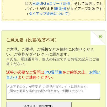
目の
三菱UFJ eスマート証券
、そして落選しても
ポイントが貯まる
SBI証券
がタイアップ対象です
（
タイアップ企画について
）
ご意見箱（投書/返答不可）
ご意見、ご要望、ご感想などお気軽にお寄せくださ
い。ご意見がダイレクトに届きます。
※氏名、電話番号等、個人の特定できる情報の記入はご遠
慮ください。
返答が必要なご質問は
IPO質問集
をご確認の上、
お問い
合わせ
よりご連絡ください。