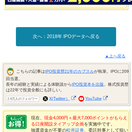
2018年 IPOデータへ戻る
▲上へ戻る
こちらの記事は
IPO投資歴21年のカブスル
が執筆。IPOに209
回当選。
長年の経験と実績による体験談から
IPO投資本を出版
。株式投資歴
は22年で投資全般にも詳しい。
X(Twitter）
YouTube
2.4万人のフォロワー
現在、
現金4,000円＋最大7,000ポイントがもらえ
る口座開設タイアップ企画
を実施中です。
抽選資金が不要の
松井証券
、委託幹事として狙い