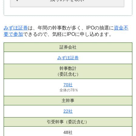
みずほ証券
は、年間の幹事数が多く、IPOの抽選に
資金不
要で参加
できるので、気軽にIPOに申し込めます。
証券会社
みずほ証券
幹事数計
（委託含む）
70社
全体の78％
主幹事
22社
引受幹事
（委託含む）
48社