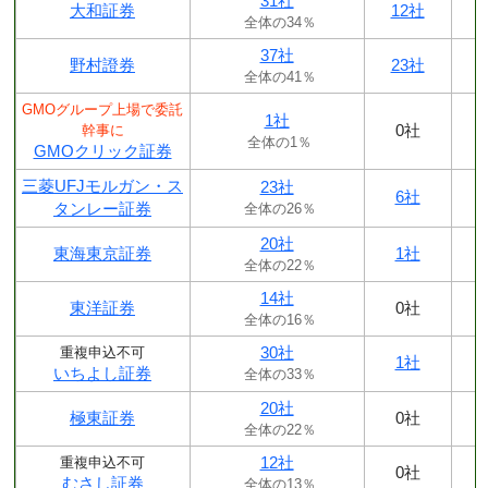
31社
大和証券
12社
全体の34％
37社
野村證券
23社
全体の41％
GMOグループ上場で委託
1社
0社
幹事に
全体の1％
GMOクリック証券
三菱UFJモルガン・ス
23社
6社
タンレー証券
全体の26％
20社
東海東京証券
1社
全体の22％
14社
東洋証券
0社
全体の16％
30社
重複申込不可
1社
いちよし証券
全体の33％
20社
極東証券
0社
全体の22％
12社
重複申込不可
0社
むさし証券
全体の13％