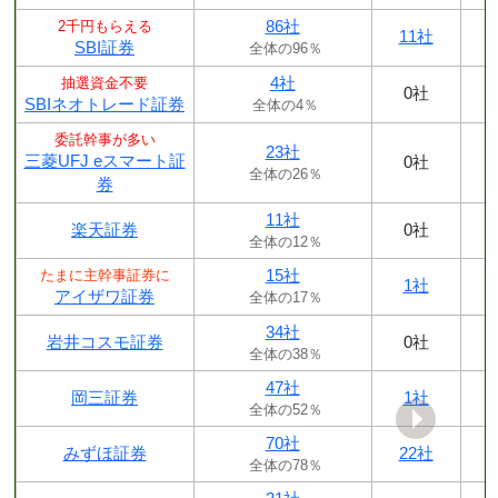
86社
2千円もらえる
11社
SBI証券
全体の96％
4社
抽選資金不要
0社
SBIネオトレード証券
全体の4％
委託幹事が多い
23社
三菱UFJ eスマート証
0社
全体の26％
券
11社
楽天証券
0社
全体の12％
15社
たまに主幹事証券に
1社
アイザワ証券
全体の17％
34社
岩井コスモ証券
0社
全体の38％
47社
岡三証券
1社
全体の52％
70社
みずほ証券
22社
全体の78％