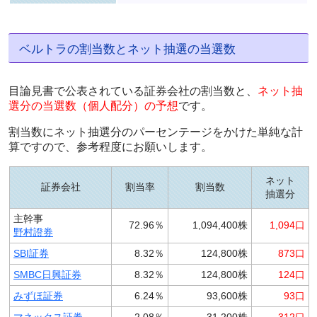
ベルトラの割当数とネット抽選の当選数
目論見書で公表されている証券会社の割当数と、
ネット抽
選分の当選数（個人配分）の予想
です。
割当数にネット抽選分のパーセンテージをかけた単純な計
算ですので、参考程度にお願いします。
ネット
証券会社
割当率
割当数
抽選分
主幹事
72.96％
1,094,400株
1,094口
野村證券
SBI証券
8.32％
124,800株
873口
SMBC日興証券
8.32％
124,800株
124口
みずほ証券
6.24％
93,600株
93口
マネックス証券
2.08％
31,200株
312口