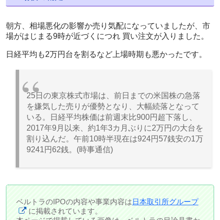
朝方、相場悪化の影響か売り気配になっていましたが、市
場がはじまる9時が近づくにつれ 買い注文が入りました。
日経平均も2万円台を割るなど上場時期も悪かったです。
25日の東京株式市場は、前日までの米国株の急落
を嫌気した売りが優勢となり、大幅続落となって
いる。日経平均株価は前週末比900円超下落し、
2017年9月以来、約1年3カ月ぶりに2万円の大台を
割り込んだ。午前10時半現在は924円57銭安の1万
9241円62銭。(時事通信)
ベルトラのIPOの内容や事業内容は
日本取引所グループ
に掲載されています。