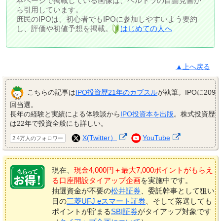
本ページで掲載している画像は、ベルトラの目論見書か
ら引用しています。
庶民のIPOは、初心者でもIPOに参加しやすいよう要約
し、評価や初値予想を掲載。
はじめての人へ
▲上へ戻る
こちらの記事は
IPO投資歴21年のカブスル
が執筆。IPOに209
回当選。
長年の経験と実績による体験談から
IPO投資本を出版
。株式投資歴
は22年で投資全般にも詳しい。
X(Twitter）
YouTube
2.4万人のフォロワー
現在、
現金4,000円＋最大7,000ポイントがもらえ
る口座開設タイアップ企画
を実施中です。
抽選資金が不要の
松井証券
、委託幹事として狙い
目の
三菱UFJ eスマート証券
、そして落選しても
ポイントが貯まる
SBI証券
がタイアップ対象です