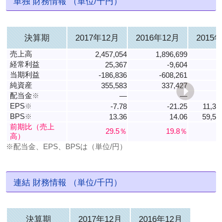
単独 財務情報 （単位/千円）
決算期
2017年12月
2016年12月
2015
売上高
2,457,054
1,896,699
1
経常利益
25,367
-9,604
当期利益
-186,836
-608,261
純資産
355,583
337,427
1
配当金
※
―
―
EPS
※
-7.78
-21.25
11,37
BPS
※
13.36
14.06
59,55
前期比（売上
29.5％
19.8％
高）
※配当金、EPS、BPSは（単位/円）
連結 財務情報 （単位/千円）
決算期
2017年12月
2016年12月