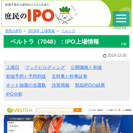
menu
庶民のIPO
2018年 上場実績
ベルトラ
ベルトラ（7048）：IPO上場情報
2018-12-26
上場日
ブックビルディング
公開価格と初値
初値予想と予想利益
主幹事と幹事証券
ネット抽選の当選数
決算情報
類似IPOの結果
IPO分析