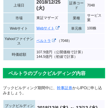
2018/12/25
証券コー
上場日
7048
(火)
ド
サービス
東証マザーズ
市場
業種
業
Webサイト
100株
Webサイト
単元株
Yahoo!ファイナン
ベルトラ
（7048）
ス
107.9億円（公開価格で計算）
時価総額
144.5億円（初値で計算）
ベルトラのブックビルディング内容
ブックビルディング期間中に、
幹事証券
からIPOに申し込
みましょう。
ブックビルディン
2018/12/6 (木) ～ 12/12 (水)