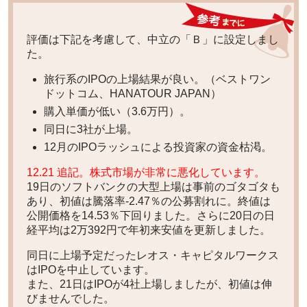
評価は下記を考慮して、
中立の「Ｂ」
に設定しまし
た。
旅行系のIPOの上場結果が良い。（ベストワン
ドットコム、HANATOUR JAPAN）
購入単価が低い（3.6万円）。
同日に3社が上場。
12月のIPOラッシュによる投資家の資金枯渇。
12.21 追記。株式市場が非常に悪化しています。
19日のソフトバンクの大型上場は事前のゴタゴタも
あり、初値は騰落率-2.47％の公募割れに。終値は
公開価格を14.53％下回りました。さらに20日の日
経平均は2万392円で年初来安値を更新しました。
同日に上場予定だったレオス・キャピタルワークス
はIPOを中止しています。
また、21日はIPOが4社上場しましたが、初値は伸
びませんでした。