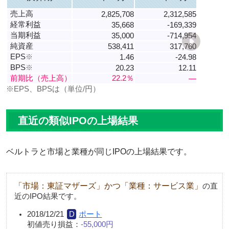
売上高
2,825,708
2,312,585
経常利益
35,668
-169,339
当期利益
35,000
-714,954
純資産
538,411
317,760
EPS
※
1.46
-24.98
BPS
※
20.23
12.11
前期比（売上高）
22.2％
―
※EPS、BPSは（単位/円）
直近の類似IPOの上場結果
ベルトラと市場と業種が同じIPOの上場結果です。
「市場：東証マザーズ」かつ「業種：サービス業」
の直
近のIPO結果です。
2018/12/21
ポート
初値売り損益：
-55,000円