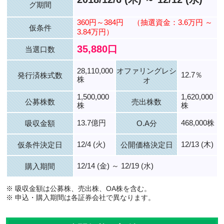
グ期間
360円～384円
（抽選資金：3.6万円 ～
仮条件
3.84万円）
35,880口
当選口数
28,110,000
オファリングレシ
12.7％
発行済株式数
株
オ
1,500,000
1,620,000
公募株数
売出株数
株
株
13.7億円
468,000株
吸収金額
O.A分
12/4 (火)
12/13 (木)
仮条件決定日
公開価格決定日
12/14 (金) ～ 12/19 (水)
購入期間
※ 吸収金額は公募株、売出株、OA株を含む。
※ 申込・購入期間は各証券会社で異なります。