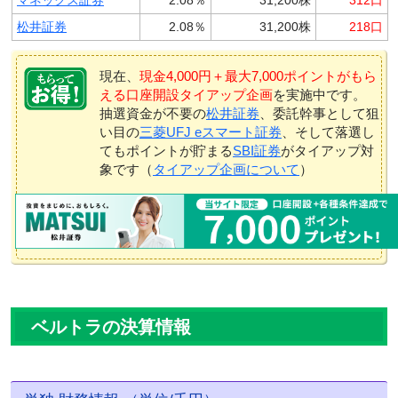
松井証券
2.08％
31,200株
218口
現在、
現金4,000円＋最大7,000ポイントがもら
える口座開設タイアップ企画
を実施中です。
抽選資金が不要の
松井証券
、委託幹事として狙
い目の
三菱UFJ eスマート証券
、そして落選し
てもポイントが貯まる
SBI証券
がタイアップ対
象です（
タイアップ企画について
）
ベルトラの決算情報