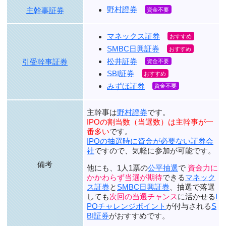
野村證券
主幹事証券
マネックス証券
SMBC日興証券
松井証券
引受幹事証券
SBI証券
みずほ証券
主幹事は
野村證券
です。
IPOの割当数（当選数）は主幹事が一
番多い
です。
IPOの抽選時に資金が必要ない証券会
社
ですので、気軽に参加が可能です。
備考
他にも、1人1票の
公平抽選
で
資金力に
かかわらず当選が期待
できる
マネック
ス証券
と
SMBC日興証券
、抽選で落選
しても
次回の当選チャンス
に活かせる
I
POチャレンジポイント
が付与される
S
BI証券
がおすすめです。