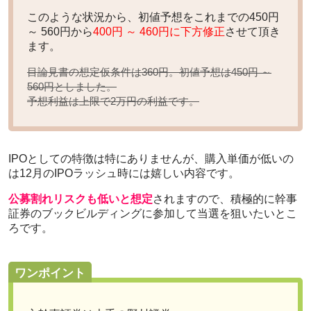
このような状況から、初値予想をこれまでの450円
～ 560円から
400円 ～ 460円に下方修正
させて頂き
ます。
目論見書の想定仮条件は360円。初値予想は
450円 ～
としました。
560円
予想利益は上限で
2万円の利益
です。
IPOとしての特徴は特にありませんが、購入単価が低いの
は12月のIPOラッシュ時には嬉しい内容です。
公募割れリスクも低いと想定
されますので、積極的に幹事
証券のブックビルディングに参加して当選を狙いたいとこ
ろです。
ワンポイント