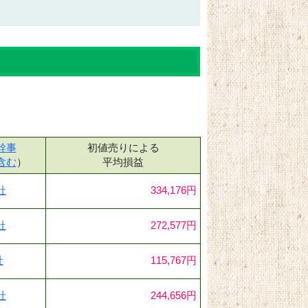
幹事
初値売りによる
含む
）
平均損益
社
334,176円
社
272,577円
社
115,767円
社
244,656円