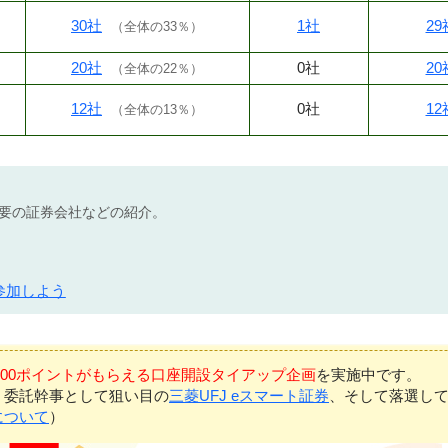
30社
1社
29
（
全体の33％
）
20社
0社
20
（
全体の22％
）
12社
0社
12
（
全体の13％
）
不要の証券会社などの紹介。
参加しよう
7,000ポイントがもらえる口座開設タイアップ企画
を実施中です。
、委託幹事として狙い目の
三菱UFJ eスマート証券
、そして落選し
について
）