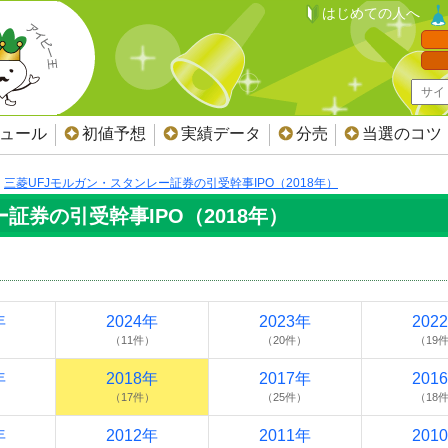
はじめての人へ
ジュール
初値予想
実績データ
分売
当選のコツ
三菱UFJモルガン・スタンレー証券の引受幹事IPO（2018年）
証券の引受幹事IPO（2018年）
年
2024年
2023年
202
）
（11件）
（20件）
（19
年
2018年
2017年
201
）
（17件）
（25件）
（18
年
2012年
2011年
201