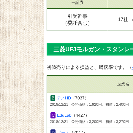
ー証券
引受幹事
17社
（委託含む）
三菱UFJモルガン・スタンレー
初値売りによる損益と、騰落率です。（
企業名
テノHD
（7037）
2018/12/21
公開価格：1,920円、初値：2,400円
EduLab
（4427）
2018/12/21
公開価格：3,200円、初値：3,270円
ポート
（7047）