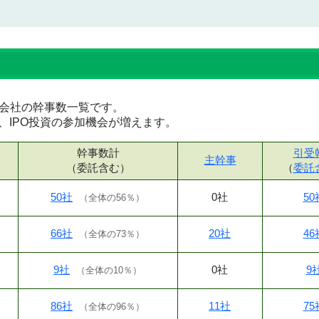
証券会社の幹事数一覧です。
、IPO投資の参加機会が増えます。
幹事数計
引受
主幹事
（委託含む）
（
委託
50社
0社
50
（
全体の56％
）
66社
20社
46
（
全体の73％
）
9社
0社
9
（
全体の10％
）
86社
11社
75
（
全体の96％
）