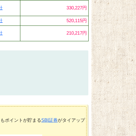
社
330,227円
社
520,115円
社
210,217円
てもポイントが貯まる
SBI証券
がタイアップ