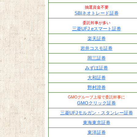
抽選資金不要
SBIネオトレード証券
委託幹事が多い
三菱UFJ eスマート証券
楽天証券
岩井コスモ証券
岡三証券
みずほ証券
大和証券
野村證券
GMOグループ上場で委託幹事に
GMOクリック証券
三菱UFJモルガン・スタンレー証券
東海東京証券
東洋証券