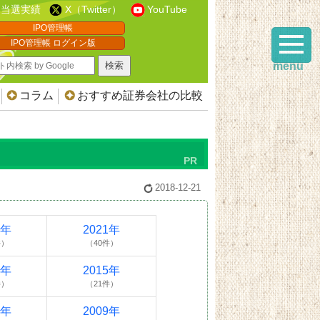
当選実績
X（Twitter）
YouTube
IPO管理帳
IPO管理帳 ログイン版
menu
コラム
おすすめ証券会社の比較
2018-12-21
2年
2021年
件）
（40件）
6年
2015年
件）
（21件）
0年
2009年