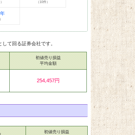
件）
（10件）
4年
）
として回る証券会社です。
初値売り損益
）
平均金額
254,457円
初値売り損益
率