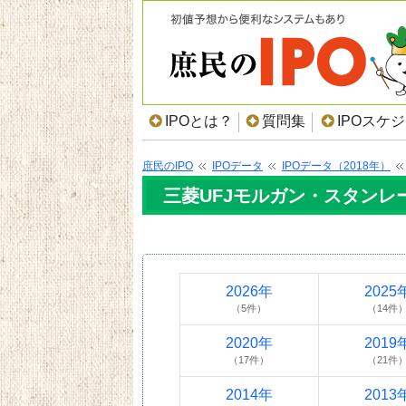
IPOとは？
質問集
IPOスケ
庶民のIPO
IPOデータ
IPOデータ（2018年）
三菱UFJモルガン・スタンレー
2026年
2025
（5件）
（14件
2020年
2019
（17件）
（21件
2014年
2013