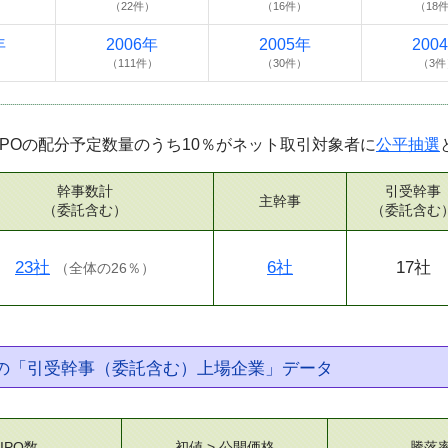
）
（22件）
（16件）
（18
年
2006年
2005年
200
）
（111件）
（30件）
（3件
IPOの配分予定数量のうち10％がネット取引対象者に
公平抽選
幹事数計
引受幹事
主幹事
（委託含む）
（委託含む
23社
6社
17社
（
全体の26％
）
券の「引受幹事（委託含む）上場企業」データ
IPO数
初値 > 公開価格
騰落