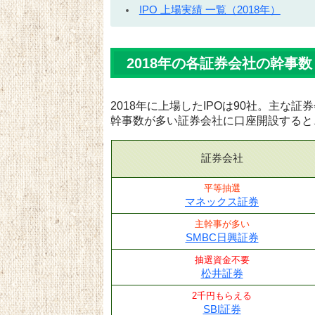
IPO 上場実績 一覧（2018年）
2018年の各証券会社の幹事数
2018年に上場したIPOは90社。主な
幹事数が多い証券会社に口座開設すると
証券会社
平等抽選
マネックス証券
主幹事が多い
SMBC日興証券
抽選資金不要
松井証券
2千円もらえる
SBI証券