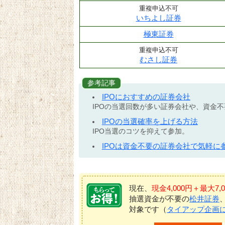
重複申込不可
いちよし証券
極東証券
重複申込不可
むさし証券
参考記事
IPOにおすすめの証券会社
IPOの当選回数が多い証券会社や、資金
IPOの当選確率を上げる方法
IPO当選のコツを抑えて参加。
IPOは資金不要の証券会社で気軽に
現在、
現金4,000円＋最大
抽選資金が不要の
松井証券
対象です（
タイアップ企画