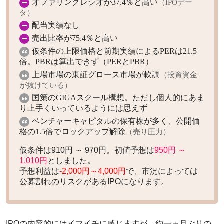
オファリングレシオが37.4％と高い
（IPOデー
タ）
配当実績なし
売出比率が75.4％と高い
仮条件の上限価格と前期実績によるPERは21.5
倍。PBRは算出できず（PERとPBR）
上場市場の東証グロース市場が軟調
（投資資金
が抜けている）
国策のGIGAスクール構想。ただし個人的にあま
り上手くいっているようには思えず
ベンチャーキャピタルの保有株が多く、公開価
格の1.5倍でロックアップ解除
（売り圧力）
仮条件は910円 ～ 970円。初値予想は
950円 ～
1,010円
としました。
予想利益は
-2,000円～4,000円
で、市況によっては
公募割れのリスクがあるIPOになります。
IPOの内容的にはイマイチに感じますが、約一ヵ月ぶりの