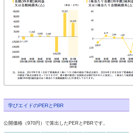
学びエイドのPERとPBR
公開価格（970円）で算出したPERとPBRです。