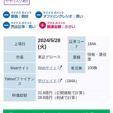
2024/5/28
証券コー
上場日
184A
(火)
ド
情報・通信
東証グロース
市場
業種
業
Webサイト
100株
Webサイト
単元株
Yahoo!ファイナン
学びエイド
（184A）
ス
21.8億円（公開価格で計算）
時価総額
28.8億円（初値で計算）