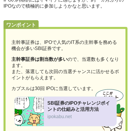
IPOなので積極的に参加しようかなと思います。
ワンポイント
主幹事証券は、IPOで人気のIT系の主幹事を務める
機会が多いSBI証券です。
主幹事証券は割当数が多い
ので、当選数も多くなり
ます。
また、落選しても次回の当選チャンスに活かせるポ
イントがもらえます。
カブスルは30回 IPOに当選しています。
SBI証券のIPOチャレンジポイ
ントの仕組みと活用方法
ipokabu.net