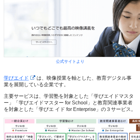
公式サイトより
学びエイド
は、映像授業を軸とした、教育デジタル事
業を展開している企業です。
主要サービスは、学習塾を対象とした「学びエイドマスタ
ー」「学びエイドマスター for School」と教育関連事業者
を対象とした「学びエ イド for Enterprise」の３サービス。