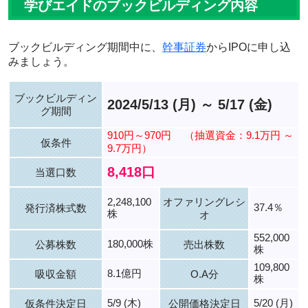
学びエイドのブックビルディング内容
ブックビルディング期間中に、
幹事証券
からIPOに申し込
みましょう。
ブックビルディン
2024/5/13 (月) ～ 5/17 (金)
グ期間
910円～970円
（抽選資金：9.1万円 ～
仮条件
9.7万円）
8,418口
当選口数
2,248,100
オファリングレシ
37.4％
発行済株式数
株
オ
552,000
180,000株
公募株数
売出株数
株
109,800
8.1億円
吸収金額
O.A分
株
5/9 (木)
5/20 (月)
仮条件決定日
公開価格決定日