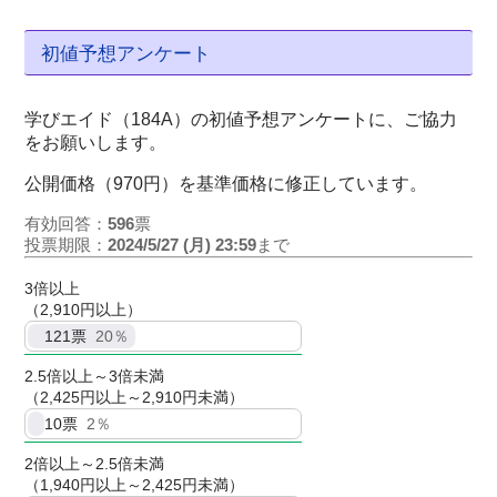
初値予想アンケート
学びエイド（184A）の初値予想アンケートに、ご協力
をお願いします。
公開価格（970円）を基準価格に修正しています。
有効回答：
596
票
投票期限：
2024/5/27 (月) 23:59
まで
3倍以上
（2,910円以上）
121
票
20％
2.5倍以上～3倍未満
（2,425円以上～2,910円未満）
10
票
2％
2倍以上～2.5倍未満
（1,940円以上～2,425円未満）