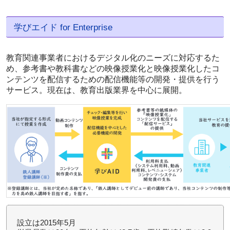
学びエイド for Enterprise
教育関連事業者におけるデジタル化のニーズに対応するた
め、参考書や教科書などの映像授業化と映像授業化したコ
ンテンツを配信するための配信機能等の開発・提供を行う
サービス。現在は、教育出版業界を中心に展開。
設立は2015年5月