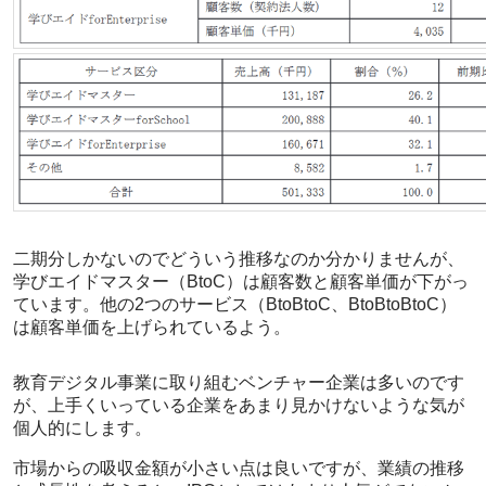
二期分しかないのでどういう推移なのか分かりませんが、
学びエイドマスター（BtoC）は顧客数と顧客単価が下がっ
ています。他の2つのサービス（BtoBtoC、BtoBtoBtoC）
は顧客単価を上げられているよう。
教育デジタル事業に取り組むベンチャー企業は多いのです
が、上手くいっている企業をあまり見かけないような気が
個人的にします。
市場からの吸収金額が小さい点は良いですが、業績の推移