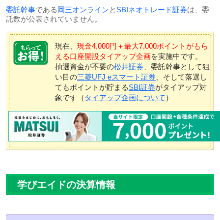
委託幹事
である
岡三オンライン
と
SBIネオトレード証券
は、委
託数が公表されていません。
現在、
現金4,000円＋最大7,000ポイントがもら
える口座開設タイアップ企画
を実施中です。
抽選資金が不要の
松井証券
、委託幹事として狙
い目の
三菱UFJ eスマート証券
、そして落選し
てもポイントが貯まる
SBI証券
がタイアップ対
象です（
タイアップ企画について
）
学びエイドの決算情報