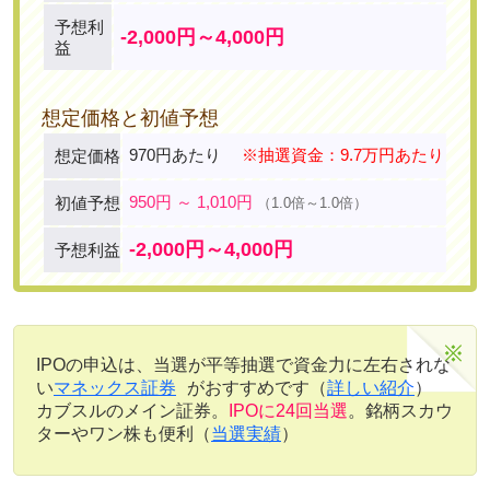
予想利
-2,000円～4,000円
益
想定価格と初値予想
970円あたり
※抽選資金：9.7万円あたり
想定価格
950円 ～ 1,010円
初値予想
（1.0倍～1.0倍）
-2,000円～4,000円
予想利益
IPOの申込は、当選が平等抽選で資金力に左右されな
い
マネックス証券
がおすすめです（
詳しい紹介
）
カブスルのメイン証券。
IPOに24回当選
。銘柄スカウ
ターやワン株も便利（
当選実績
）