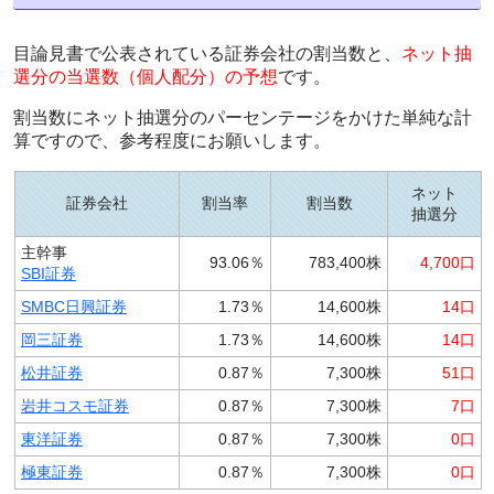
目論見書で公表されている証券会社の割当数と、
ネット抽
選分の当選数（個人配分）の予想
です。
割当数にネット抽選分のパーセンテージをかけた単純な計
算ですので、参考程度にお願いします。
ネット
証券会社
割当率
割当数
抽選分
主幹事
93.06％
783,400株
4,700口
SBI証券
SMBC日興証券
1.73％
14,600株
14口
岡三証券
1.73％
14,600株
14口
松井証券
0.87％
7,300株
51口
岩井コスモ証券
0.87％
7,300株
7口
東洋証券
0.87％
7,300株
0口
極東証券
0.87％
7,300株
0口