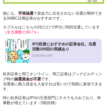
他にも、
平等抽選
で資金力に左右されない当選が期待でき
るSMBC日興証券がおすすめです。
カブスルはこちらの2社だけでIPOに58回当選しています
（全当選数の39.7％）
IPO投資におすすめの証券会社。当選
回数209回の実績あり
ipokabu.net
松井証券と岡三オンライン、岡三証券はブックビルディン
グ時の
抽選資金が不要
です。
当選後に購入資金を入金すれば良いので気軽に参加できま
す。
特に松井証券はIPOの引受部門にチカラを入れており、幹
事数が増えています（5割目標）