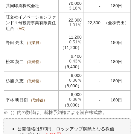
70,000
共同印刷株式会社
180日
-
3.18％
旺文社イノベーションファ
22,300
ンド１号投資事業有限責任
22,300
（全株売出）
1.01％
組合
VC
11,200
0.51％
野田 亮太
-
180日
従業員
（11,200）
9,400
0.43％
松本 英二
-
180日
取締役
（9,400）
8,000
0.36％
杉浦 久恵
-
180日
取締役
（8,000）
8,000
0.36％
平林 明日樹
-
180日
取締役
（8,000）
※（）内の数値は、新株予約権による潜在株式数。
公開価格は970円。ロックアップ解除となる株価