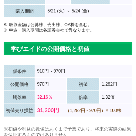
5/21 (火) ～ 5/24 (金)
購入期間
※ 吸収金額は公募株、売出株、OA株を含む。
※ 申込・購入期間は各証券会社で異なります。
学びエイドの公開価格と初値
910円～970円
仮条件
970円
1,282円
公開価格
初値
32.16％
1.32倍
騰落率
倍率
31,200円
初値売り損益
（1,282円 - 970円）× 100株
※初値や利益の数値はあくまで予想であり、将来の実際の結果
を保証するものではありません。