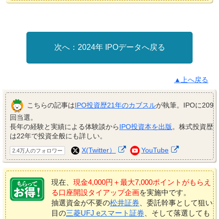
2024年 IPOデータへ戻る
▲上へ戻る
こちらの記事は
IPO投資歴21年のカブスル
が執筆。IPOに209
回当選。
長年の経験と実績による体験談から
IPO投資本を出版
。株式投資歴
は22年で投資全般にも詳しい。
X(Twitter）
YouTube
2.4万人のフォロワー
現在、
現金4,000円＋最大7,000ポイントがもらえ
る口座開設タイアップ企画
を実施中です。
抽選資金が不要の
松井証券
、委託幹事として狙い
目の
三菱UFJ eスマート証券
、そして落選しても