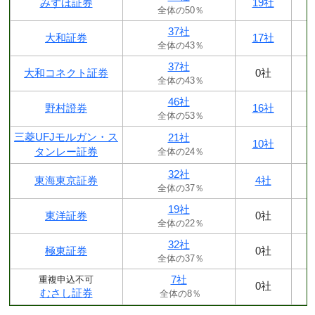
みずほ証券
19社
全体の50％
37社
大和証券
17社
全体の43％
37社
大和コネクト証券
0社
全体の43％
46社
野村證券
16社
全体の53％
三菱UFJモルガン・ス
21社
10社
タンレー証券
全体の24％
32社
東海東京証券
4社
全体の37％
19社
東洋証券
0社
全体の22％
32社
極東証券
0社
全体の37％
7社
重複申込不可
0社
むさし証券
全体の8％