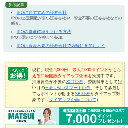
参考記事
IPOにおすすめの証券会社
IPOの当選回数が多い証券会社や、資金不要の証券会社などの
紹介。
IPOの当選確率を上げる方法
IPO当選のコツを抑えて参加。
IPOは資金不要の証券会社で気軽に参加しよう
現在、
現金4,000円＋最大7,000ポイントがもら
える口座開設タイアップ企画
を実施中です。
抽選資金が不要の
松井証券
、委託幹事として狙
い目の
三菱UFJ eスマート証券
、そして落選し
てもポイントが貯まる
SBI証券
がタイアップ対
象です（
タイアップ企画について
）