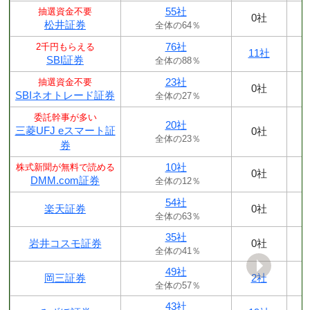
55社
抽選資金不要
0社
松井証券
全体の64％
76社
2千円もらえる
11社
SBI証券
全体の88％
23社
抽選資金不要
0社
SBIネオトレード証券
全体の27％
委託幹事が多い
20社
三菱UFJ eスマート証
0社
全体の23％
券
10社
株式新聞が無料で読める
0社
DMM.com証券
全体の12％
54社
楽天証券
0社
全体の63％
35社
岩井コスモ証券
0社
全体の41％
49社
岡三証券
2社
全体の57％
43社