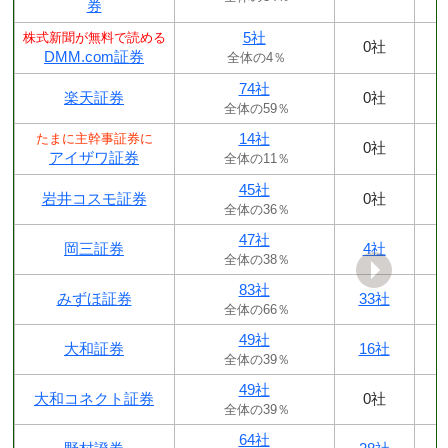
券
5社
株式新聞が無料で読める
0社
DMM.com証券
全体の4％
74社
楽天証券
0社
全体の59％
14社
たまに主幹事証券に
0社
アイザワ証券
全体の11％
45社
岩井コスモ証券
0社
全体の36％
47社
岡三証券
4社
全体の38％
83社
みずほ証券
33社
全体の66％
49社
大和証券
16社
全体の39％
49社
大和コネクト証券
0社
全体の39％
64社