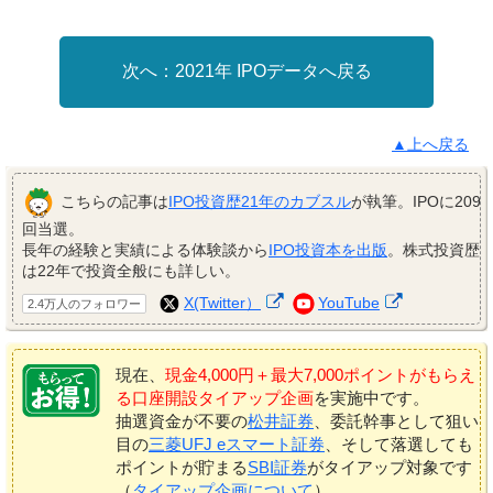
2021年 IPOデータへ戻る
▲上へ戻る
こちらの記事は
IPO投資歴21年のカブスル
が執筆。IPOに209
回当選。
長年の経験と実績による体験談から
IPO投資本を出版
。株式投資歴
は22年で投資全般にも詳しい。
X(Twitter）
YouTube
2.4万人のフォロワー
現在、
現金4,000円＋最大7,000ポイントがもらえ
る口座開設タイアップ企画
を実施中です。
抽選資金が不要の
松井証券
、委託幹事として狙い
目の
三菱UFJ eスマート証券
、そして落選しても
ポイントが貯まる
SBI証券
がタイアップ対象です
（
タイアップ企画について
）