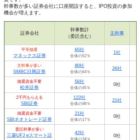
幹事数が多い証券会社に口座開設すると、IPO投資の参加
機会が増えます。
幹事数計
証券会社
主幹事
（委託含む）
65社
平等抽選
1社
マネックス証券
全体の52％
80社
主幹事が多い
26社
SMBC日興証券
全体の64％
56社
抽選資金不要
0社
松井証券
全体の45％
122社
2千円もらえる
21社
SBI証券
全体の98％
21社
抽選資金不要
0社
SBIネオトレード証券
全体の17％
委託幹事が多い
42社
三菱UFJ eスマート証
0社
全体の34％