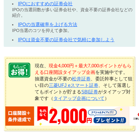
IPOにおすすめの証券会社
IPOの当選回数が多い証券会社や、資金不要の証券会社などの
紹介。
IPOの当選確率を上げる方法
IPO当選のコツを抑えて参加。
IPOは資金不要の証券会社で気軽に参加しよう
現在、
現金4,000円＋最大7,000ポイントがもら
える口座開設タイアップ企画
を実施中です。
抽選資金が不要の
松井証券
、委託幹事として狙
い目の
三菱UFJ eスマート証券
、そして落選し
てもポイントが貯まる
SBI証券
がタイアップ対
象です（
タイアップ企画について
）