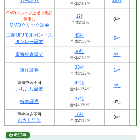
野村證券
28社
全体の51％
GMOグループ上場で委託
1社
0社
幹事に
全体の1％
GMOクリック証券
三菱UFJモルガン・ス
45社
5社
タンレー証券
全体の36％
30社
東海東京証券
4社
全体の24％
33社
東洋証券
1社
全体の26％
42社
重複申込不可
4社
いちよし証券
全体の34％
37社
極東証券
0社
全体の30％
16社
重複申込不可
0社
むさし証券
全体の13％
参考記事