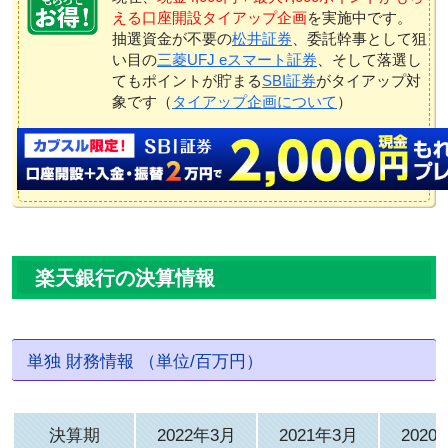
える口座開設タイアップ企画
を実施中です。
抽選資金が不要の
松井証券
、委託幹事として狙
い目の
三菱UFJ eスマート証券
、そして落選し
てもポイントが貯まる
SBI証券
がタイアップ対
象です（
タイアップ企画について
）
楽天銀行の決算情報
単独 財務情報 （単位/百万円）
決算期
2022年3月
2021年3月
2020