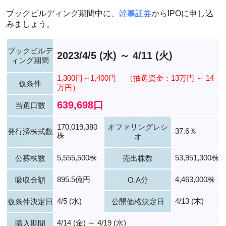
ブックビルディング期間中に、
幹事証券
からIPOに申し込
みましょう。
ブックビルデ
2023/4/5 (水) ～ 4/11 (火)
ィング期間
1,300円～1,400円
（抽選資金：13万円 ～ 14
仮条件
万円）
639,698口
当選口数
170,019,380
オファリングレシ
37.6％
発行済株式数
株
オ
5,555,500株
53,951,300株
公募株数
売出株数
895.5億円
4,463,000株
吸収金額
O.A分
4/5 (水)
4/13 (木)
仮条件決定日
公開価格決定日
4/14 (金) ～ 4/19 (水)
購入期間