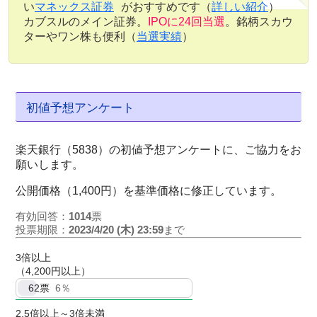
い
マネックス証券
がおすすめです（
詳しい紹介
）
カブスルのメイン証券。
IPOに24回当選
。銘柄スカウ
ターやワン株も便利（
当選実績
）
初値予想アンケート
楽天銀行（5838）の初値予想アンケートに、ご協力をお
願いします。
公開価格（1,400円）を基準価格に修正しています。
有効回答：
1014
票
投票期限：
2023/4/20 (木) 23:59
まで
3倍以上
（4,200円以上）
62
票
6％
2.5倍以上～3倍未満