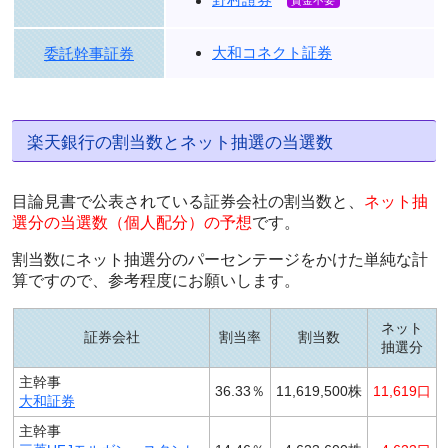
野村證券
大和コネクト証券
委託幹事証券
楽天銀行の割当数とネット抽選の当選数
目論見書で公表されている証券会社の割当数と、
ネット抽
選分の当選数（個人配分）の予想
です。
割当数にネット抽選分のパーセンテージをかけた単純な計
算ですので、参考程度にお願いします。
ネット
証券会社
割当率
割当数
抽選分
主幹事
36.33％
11,619,500株
11,619口
大和証券
主幹事