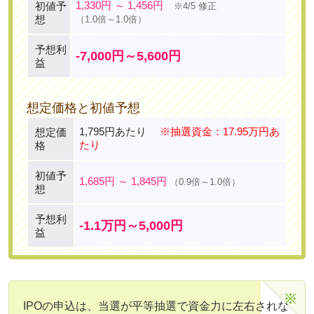
1,330円 ～ 1,456円
初値予
※4/5 修正
想
（1.0倍～1.0倍）
予想利
-7,000円～5,600円
益
想定価格と初値予想
1,795円あたり
※抽選資金：17.95万円あ
想定価
たり
格
初値予
1,685円 ～ 1,845円
（0.9倍～1.0倍）
想
予想利
-1.1万円～5,000円
益
IPOの申込は、当選が平等抽選で資金力に左右されな