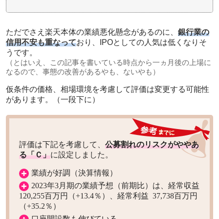
ただでさえ楽天本体の業績悪化懸念があるのに、
銀行業の
信用不安も重なって
おり、IPOとしての人気は低くなりそ
うです。
（とはいえ、この記事を書いている時点から一ヵ月後の上場に
なるので、事態の改善があるやも、ないやも）
仮条件の価格、相場環境を考慮して評価は変更する可能性
があります。（一段下に）
評価は下記を考慮して、
公募割れのリスクがややあ
る「Ｃ」
に設定しました。
業績が好調（決算情報）
2023年3月期の業績予想（前期比）は、経常収益
120,255百万円（+13.4％）、経常利益 37,738百万円
（+35.2％）
口座開設数も伸びている