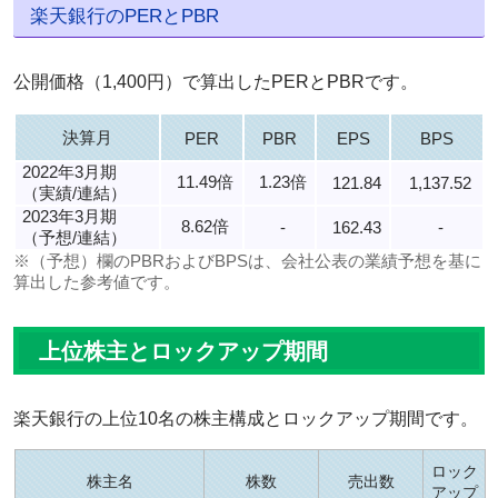
楽天銀行のPERとPBR
公開価格（1,400円）で算出したPERとPBRです。
決算月
PER
PBR
EPS
BPS
2022年3月期
11.49倍
1.23倍
121.84
1,137.52
（実績/連結）
2023年3月期
8.62倍
-
162.43
-
（予想/連結）
※（予想）欄のPBRおよびBPSは、会社公表の業績予想を基に
算出した参考値です。
上位株主とロックアップ期間
楽天銀行の上位10名の株主構成とロックアップ期間です。
ロック
株主名
株数
売出数
アップ