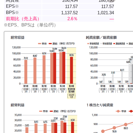
206,494
186,790
EPS
※
117.57
117.57
BPS
※
1,137.52
1,021.34
前期比（売上高）
2.6％
―
※EPS、BPSは（単位/円）