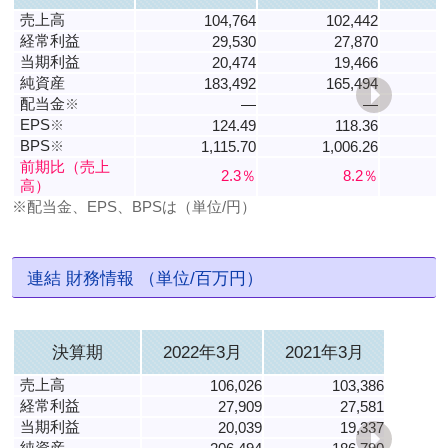
売上高
104,764
102,442
経常利益
29,530
27,870
当期利益
20,474
19,466
純資産
183,492
165,494
配当金
※
―
―
EPS
※
124.49
118.36
BPS
※
1,115.70
1,006.26
6
前期比（売上
2.3％
8.2％
高）
※配当金、EPS、BPSは（単位/円）
連結 財務情報 （単位/百万円）
決算期
2022年3月
2021年3月
売上高
106,026
103,386
経常利益
27,909
27,581
当期利益
20,039
19,337
純資産