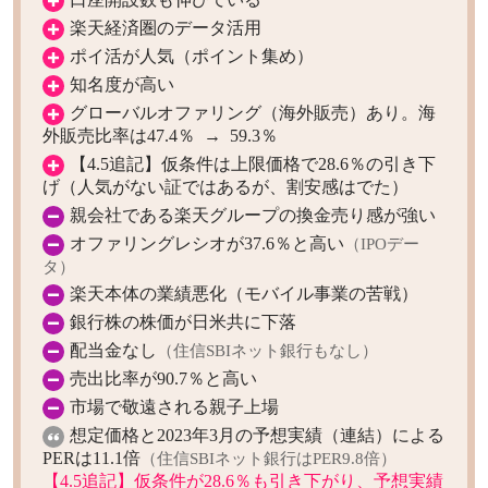
楽天経済圏のデータ活用
ポイ活が人気（ポイント集め）
知名度が高い
グローバルオファリング（海外販売）あり。海
外販売比率は47.4％ → 59.3％
【4.5追記】仮条件は上限価格で28.6％の引き下
げ（人気がない証ではあるが、割安感はでた）
親会社である楽天グループの換金売り感が強い
オファリングレシオが37.6％と高い
（IPOデー
タ）
楽天本体の業績悪化（モバイル事業の苦戦）
銀行株の株価が日米共に下落
配当金なし
（住信SBIネット銀行もなし）
売出比率が90.7％と高い
市場で敬遠される親子上場
想定価格と2023年3月の予想実績（連結）による
PERは11.1倍
（住信SBIネット銀行はPER9.8倍）
【4.5追記】仮条件が28.6％も引き下がり、予想実績