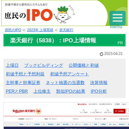
menu
庶民のIPO
2023年 上場実績
楽天銀行
楽天銀行（5838）：IPO上場情報
2023-04-21
上場日
ブックビルディング
公開価格と初値
初値予想と予想利益
初値予想アンケート
主幹事と幹事証券
ネット抽選の当選数
決算情報
PERとPBR
上位株主
類似IPOの結果
IPO分析