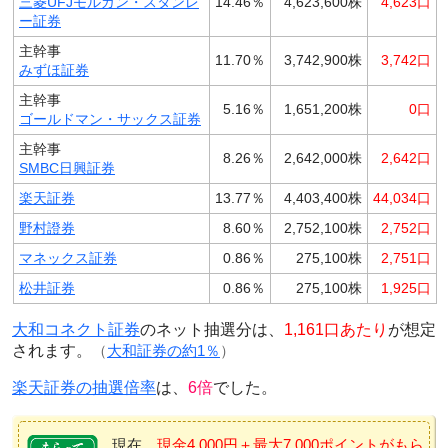
三菱UFJモルガン・スタンレ
14.46％
4,623,600株
4,623口
ー証券
主幹事
11.70％
3,742,900株
3,742口
みずほ証券
主幹事
5.16％
1,651,200株
0口
ゴールドマン・サックス証券
主幹事
8.26％
2,642,000株
2,642口
SMBC日興証券
楽天証券
13.77％
4,403,400株
44,034口
野村證券
8.60％
2,752,100株
2,752口
マネックス証券
0.86％
275,100株
2,751口
松井証券
0.86％
275,100株
1,925口
大和コネクト証券
のネット抽選分は、
1,161口あたり
が想定
されます。
（
大和証券の約1％
）
楽天証券の抽選倍率
は、
6倍
でした。
現在、
現金4,000円＋最大7,000ポイントがもら