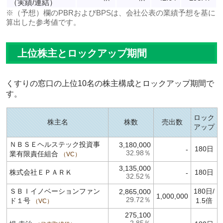
（実績/連結）
※（予想）欄のPBRおよびBPSは、会社公表の業績予想を基に
算出した参考値です。
上位株主とロックアップ期間
くすりの窓口の上位10名の株主構成とロックアップ期間で
す。
ロック
株主名
株数
売出数
アップ
ＮＢＳＥヘルステック投資事
3,180,000
180日
-
32.98％
業有限責任組合
VC
3,135,000
株式会社ＥＰＡＲＫ
180日
-
32.52％
ＳＢＩイノベーションファン
180日/
2,865,000
1,000,000
29.72％
ド１号
1.5倍
VC
275,100