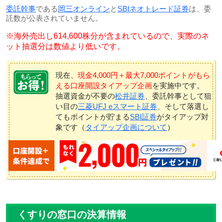
委託幹事
である
岡三オンライン
と
SBIネオトレード証券
は、委
託数が公表されていません。
※海外売出し614,600株分が含まれているので、実際のネ
ット抽選分は数値より低いです。
現在、
現金4,000円＋最大7,000ポイントがもら
える口座開設タイアップ企画
を実施中です。
抽選資金が不要の
松井証券
、委託幹事として狙
い目の
三菱UFJ eスマート証券
、そして落選し
てもポイントが貯まる
SBI証券
がタイアップ対
象です（
タイアップ企画について
）
くすりの窓口の決算情報