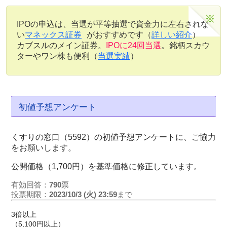
IPOの申込は、当選が平等抽選で資金力に左右されな
い
マネックス証券
がおすすめです（
詳しい紹介
）
カブスルのメイン証券。
IPOに24回当選
。銘柄スカウ
ターやワン株も便利（
当選実績
）
初値予想アンケート
くすりの窓口（5592）の初値予想アンケートに、ご協力
をお願いします。
公開価格（1,700円）を基準価格に修正しています。
有効回答：
790
票
投票期限：
2023/10/3 (火) 23:59
まで
3倍以上
（5,100円以上）