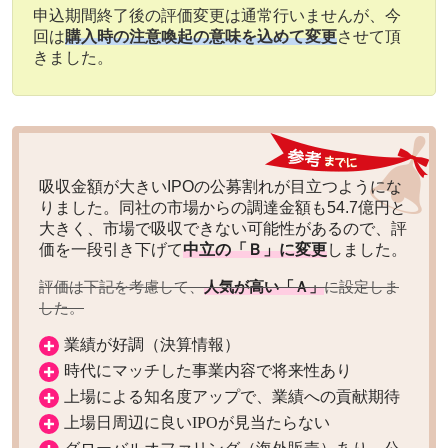
申込期間終了後の評価変更は通常行いませんが、今
回は
購入時の注意喚起の意味を込めて変更
させて頂
きました。
吸収金額が大きいIPOの公募割れが目立つようにな
りました。同社の市場からの調達金額も54.7億円と
大きく、市場で吸収できない可能性があるので、評
価を一段引き下げて
中立の「Ｂ」に変更
しました。
評価は下記を考慮して、
人気が高い「Ａ」
に設定しま
した。
業績が好調（決算情報）
時代にマッチした事業内容で将来性あり
上場による知名度アップで、業績への貢献期待
上場日周辺に良いIPOが見当たらない
グローバルオファリング（海外販売）あり。公