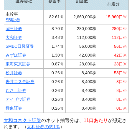
証券会社
割当率
割当数
抽選分
主幹事
82.61％
2,660,000株
15,960口※
SBI証券
岡三証券
8.70％
280,000株
280口※
大和証券
3.48％
112,000株
112口※
SMBC日興証券
1.74％
56,000株
56口※
みずほ証券
1.30％
42,000株
42口※
東海東京証券
0.87％
28,000株
28口※
松井証券
0.26％
8,400株
58口※
岩井コスモ証券
0.26％
8,400株
8口※
むさし証券
0.26％
8,400株
8口※
アイザワ証券
0.26％
8,400株
8口※
極東証券
0.26％
8,400株
0口※
大和コネクト証券
のネット抽選分は、
11口あたり
が想定さ
れます。
（
大和証券の約1％
）