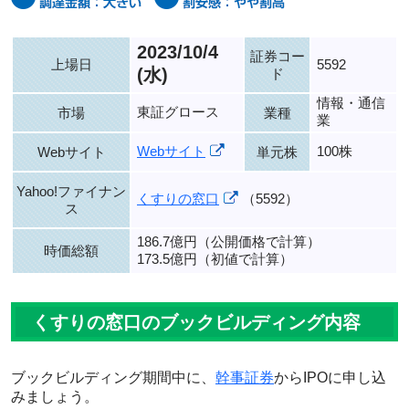
2023/10/4
証券コー
上場日
5592
(水)
ド
情報・通信
東証グロース
市場
業種
業
Webサイト
100株
Webサイト
単元株
Yahoo!ファイナン
くすりの窓口
（5592）
ス
186.7億円（公開価格で計算）
時価総額
173.5億円（初値で計算）
くすりの窓口のブックビルディング内容
ブックビルディング期間中に、
幹事証券
からIPOに申し込
みましょう。