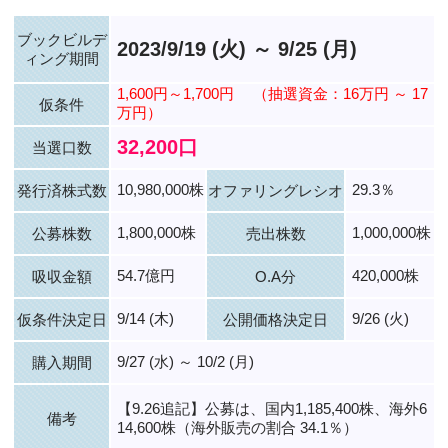
ブックビルデ
2023/9/19 (火) ～ 9/25 (月)
ィング期間
1,600円～1,700円
（抽選資金：16万円 ～ 17
仮条件
万円）
32,200口
当選口数
10,980,000株
29.3％
発行済株式数
オファリングレシオ
1,800,000株
1,000,000株
公募株数
売出株数
54.7億円
420,000株
吸収金額
O.A分
9/14 (木)
9/26 (火)
仮条件決定日
公開価格決定日
9/27 (水) ～ 10/2 (月)
購入期間
【9.26追記】公募は、国内1,185,400株、海外6
備考
14,600株（海外販売の割合 34.1％）