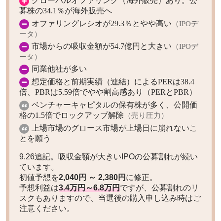
募株の34.1％が海外販売へ
オファリングレシオが29.3％とやや高い
（IPOデ
ータ）
市場からの吸収金額が54.7億円と大きい
（IPOデ
ータ）
同業他社が多い
想定価格
と前期実績（連結）によるPERは38.4
倍、PBRは5.59倍でやや割高感あり（PERとPBR）
ベンチャーキャピタルの保有株が多く、公開価
格の1.5倍でロックアップ解除
（売り圧力）
上場市場のグロース市場が上場日に崩れないこ
とを願う
9.26追記。吸収金額が大きいIPOの公募割れが続い
ています。
初値予想を
2,040円 ～ 2,380円
に修正。
予想利益は
3.4万円～6.8万円
ですが、公募割れのリ
スクもありますので、当選後の購入申し込み時はご
注意ください。