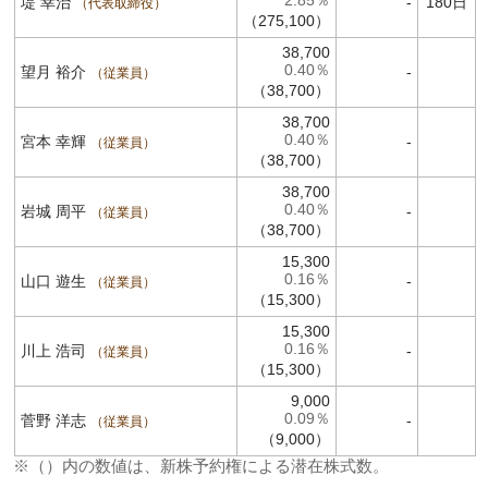
2.85％
堤 幸治
-
180日
代表取締役
（275,100）
38,700
0.40％
望月 裕介
-
従業員
（38,700）
38,700
0.40％
宮本 幸輝
-
従業員
（38,700）
38,700
0.40％
岩城 周平
-
従業員
（38,700）
15,300
0.16％
山口 遊生
-
従業員
（15,300）
15,300
0.16％
川上 浩司
-
従業員
（15,300）
9,000
0.09％
菅野 洋志
-
従業員
（9,000）
※（）内の数値は、新株予約権による潜在株式数。