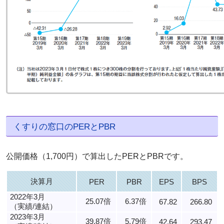
くすりの窓口のPERとPBR
公開価格（1,700円）で算出したPERとPBRです。
決算月
PER
PBR
EPS
BPS
2022年3月
25.07倍
6.37倍
67.82
266.80
（実績/連結）
2023年3月
39.87倍
5.79倍
42.64
293.47