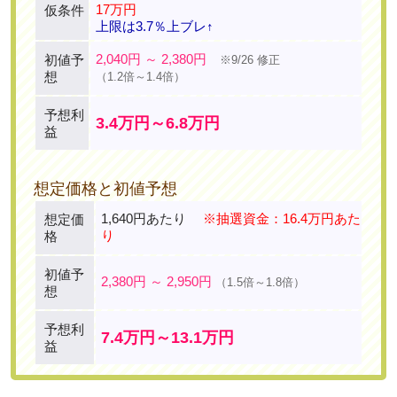
17万円
仮条件
上限は3.7％上ブレ↑
2,040円 ～ 2,380円
初値予
※9/26 修正
想
（1.2倍～1.4倍）
予想利
3.4万円～6.8万円
益
想定価格と初値予想
1,640円あたり
※抽選資金：16.4万円あた
想定価
り
格
初値予
2,380円 ～ 2,950円
（1.5倍～1.8倍）
想
予想利
7.4万円～13.1万円
益