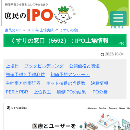
menu
庶民のIPO
2023年 上場実績
くすりの窓口
くすりの窓口（5592）：IPO上場情報
2023-10-04
上場日
ブックビルディング
公開価格と初値
初値予想と予想利益
初値予想アンケート
主幹事と幹事証券
ネット抽選の当選数
決算情報
PERとPBR
上位株主
類似IPOの結果
IPO分析