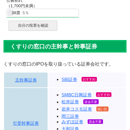
公募割れ
（1,700円未満）
38
票
5％
自分の投票を確認
くすりの窓口の主幹事と幹事証券
くすりの窓口のIPOを取り扱っている証券会社です。
SBI証券
主幹事証券
SMBC日興証券
松井証券
岩井コスモ証券
岡三証券
みずほ証券
引受幹事証券
大和証券