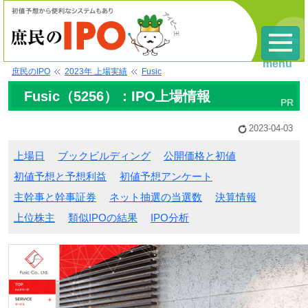
menu
庶民のIPO
2023年 上場実績
Fusic
Fusic（5256）：IPO上場情報
2023-04-03
上場日
ブックビルディング
公開価格と初値
初値予想と予想利益
初値予想アンケート
主幹事と幹事証券
ネット抽選の当選数
決算情報
上位株主
類似IPOの結果
IPO分析