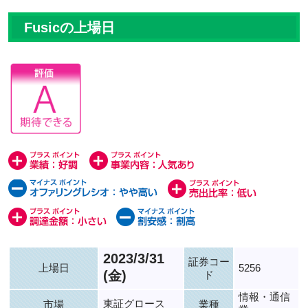
Fusicの上場日
2023/3/31
証券コー
上場日
5256
(金)
ド
情報・通信
東証グロース
市場
業種