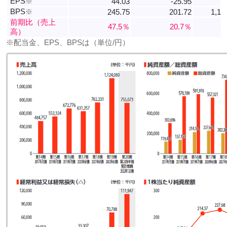
EPS
※
44.03
-25.95
6
BPS
※
245.75
201.72
1,13
前期比（売上
47.5％
20.7％
高）
※配当金、EPS、BPSは（単位/円）