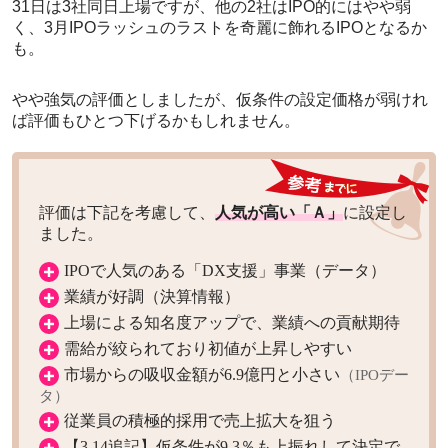
31日は3社同日上場ですが、他の2社はIPO的にはやや弱
く、3月IPOラッシュのラストを奇麗に飾れるIPOとなるか
も。
やや強気の評価としましたが、仮条件の設定価格が弱けれ
ば評価もひとつ下げるかもしれません。
評価は下記を考慮して、
人気が高い「Ａ」
に設定し
ました。
IPOで人気のある「DX支援」事業（データ）
業績が好調（決算情報）
上場による知名度アップで、業績への貢献期待
需給が絞られており初値が上昇しやすい
市場からの吸収金額が6.9億円と小さい
（IPOデー
タ）
従業員の積極的採用で売上拡大を狙う
【3.14追記】仮条件が9.3％も上振れして決定で