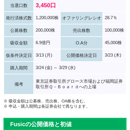
3,450口
当選口数
1,200,000株
28.7％
発行済株式数
オファリングレシオ
200,000株
100,000株
公募株数
売出株数
6.9億円
45,000株
吸収金額
O.A分
3/13 (月)
3/23 (木)
仮条件決定日
公開価格決定日
3/24 (金) ～ 3/29 (水)
購入期間
東京証券取引所グロース市場および福岡証券
備考
取引所Ｑ－Ｂｏａｒｄへの上場
※ 吸収金額は公募株、売出株、OA株を含む。
※ 申込・購入期間は各証券会社で異なります。
Fusicの公開価格と初値