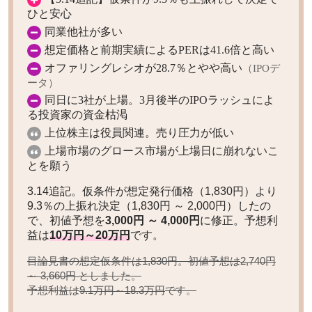
ひと安心
同業他社が多い
想定価格と前期実績によるPERは41.6倍と高い
オファリングレシオが28.7％とやや高い
（IPOデ
ータ）
同日に3社が上場。3月後半のIPOラッシュによ
る投資家の資金枯渇
上位株主は役員関連。売り圧力が低い
上場市場のグロース市場が上場日に崩れないこ
とを願う
3.14追記。仮条件が想定発行価格（1,830円）より
9.3％の上振れ決定（1,830円 ～ 2,000円）したの
で、初値予想を
3,000円 ～ 4,000円
に修正。予想利
益は
10万円～20万円
です。
目論見書の想定仮条件は1,830円。初値予想は
2,740円
としました。
～ 3,660円
予想利益は
です。
9.1万円～18.3万円