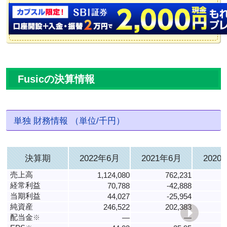
Fusicの決算情報
単独 財務情報 （単位/千円）
決算期
2022年6月
2021年6月
2020
売上高
1,124,080
762,231
経常利益
70,788
-42,888
当期利益
44,027
-25,954
純資産
246,522
202,383
配当金
※
―
―