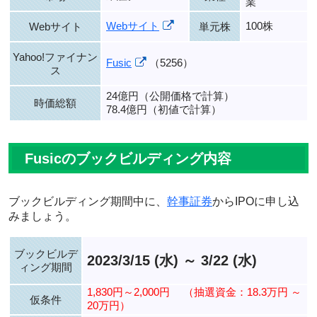
業
Webサイト
100株
Webサイト
単元株
Yahoo!ファイナン
Fusic
（5256）
ス
24億円（公開価格で計算）
時価総額
78.4億円（初値で計算）
Fusicのブックビルディング内容
ブックビルディング期間中に、
幹事証券
からIPOに申し込
みましょう。
ブックビルデ
2023/3/15 (水) ～ 3/22 (水)
ィング期間
1,830円～2,000円
（抽選資金：18.3万円 ～
仮条件
20万円）