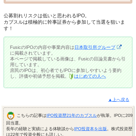
公募割れリスクは低いと思われるIPO。
カブスルは積極的に幹事証券から参加して当選を狙いま
す！
FusicのIPOの内容や事業内容は
日本取引所グループ
に掲載されています。
本ページで掲載している画像は、Fusicの目論見書から引
用しています。
庶民のIPOは、初心者でもIPOに参加しやすいよう要約
し、評価や初値予想を掲載。
はじめての人へ
▲上へ戻る
こちらの記事は
IPO投資歴21年のカブスル
が執筆。IPOに209
回当選。
長年の経験と実績による体験談から
IPO投資本を出版
。株式投資歴
は22年で投資全般にも詳しい。