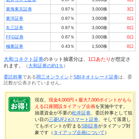
東海東京証券
0.87％
3,000株
3口
東洋証券
0.87％
3,000株
0口
丸三証券
0.87％
3,000株
0口
FFG証券
0.87％
3,000株
0口
極東証券
0.43％
1,500株
0口
大和コネクト証券
のネット抽選分は、
1口あたり
が想定さ
れます。
（
大和証券の約1％
）
委託幹事
である
岡三オンライン
と
SBIネオトレード証券
は、委
託数が公表されていません。
現在、
現金4,000円＋最大7,000ポイントがもら
える口座開設タイアップ企画
を実施中です。
抽選資金が不要の
松井証券
、委託幹事として狙
い目の
三菱UFJ eスマート証券
、そして落選し
てもポイントが貯まる
SBI証券
がタイアップ対
象です（
タイアップ企画について
）