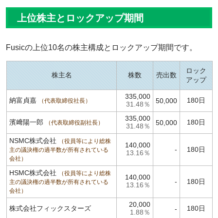
上位株主とロックアップ期間
Fusicの上位10名の株主構成とロックアップ期間です。
ロック
株主名
株数
売出数
アップ
335,000
納富貞嘉
180日
50,000
代表取締役社長
31.48％
335,000
濱﨑陽一郎
180日
50,000
代表取締役副社長
31.48％
NSMC株式会社
役員等により総株
140,000
-
180日
主の議決権の過半数が所有されている
13.16％
会社
HSMC株式会社
役員等により総株
140,000
-
180日
主の議決権の過半数が所有されている
13.16％
会社
20,000
株式会社フィックスターズ
180日
-
1.88％