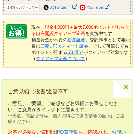
X(Twitter）
YouTube
2.4万人のフォロワー
現在、
現金4,000円＋最大7,000ポイントがもらえ
る口座開設タイアップ企画
を実施中です。
抽選資金が不要の
松井証券
、委託幹事として狙い
目の
三菱UFJ eスマート証券
、そして落選しても
ポイントが貯まる
SBI証券
がタイアップ対象です
（
タイアップ企画について
）
ご意見箱（投書/返答不可）
ご意見、ご要望、ご感想などお気軽にお寄せくださ
い。ご意見がダイレクトに届きます。
※氏名、電話番号等、個人の特定できる情報の記入はご遠
慮ください。
返答が必要なご質問は
IPO質問集
をご確認の上、
お問い