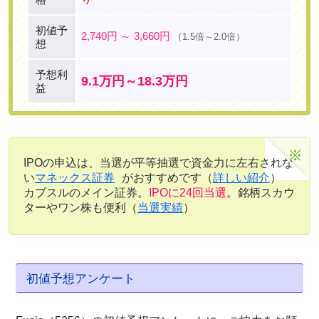
初値予
2,740円 ～ 3,660円
（1.5倍～2.0倍）
想
予想利
9.1万円～18.3万円
益
IPOの申込は、当選が平等抽選で資金力に左右されな
い
マネックス証券
がおすすめです（
詳しい紹介
）
カブスルのメイン証券。
IPOに24回当選
。銘柄スカウ
ターやワン株も便利（
当選実績
）
初値予想アンケート