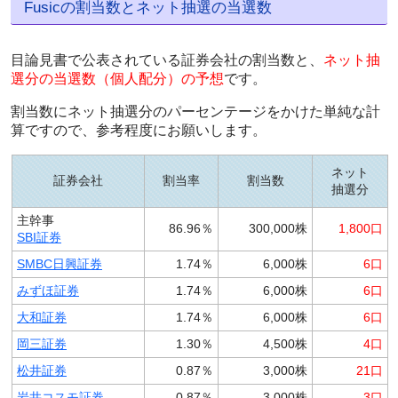
Fusicの割当数とネット抽選の当選数
目論見書で公表されている証券会社の割当数と、
ネット抽
選分の当選数（個人配分）の予想
です。
割当数にネット抽選分のパーセンテージをかけた単純な計
算ですので、参考程度にお願いします。
ネット
証券会社
割当率
割当数
抽選分
主幹事
86.96％
300,000株
1,800口
SBI証券
SMBC日興証券
1.74％
6,000株
6口
みずほ証券
1.74％
6,000株
6口
大和証券
1.74％
6,000株
6口
岡三証券
1.30％
4,500株
4口
松井証券
0.87％
3,000株
21口
岩井コスモ証券
0.87％
3,000株
3口