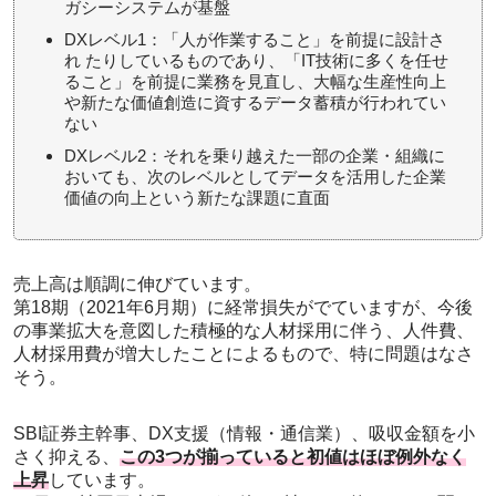
ガシーシステムが基盤
DXレベル1：「人が作業すること」を前提に設計さ
れ たりしているものであり、「IT技術に多くを任せ
ること」を前提に業務を見直し、大幅な生産性向上
や新たな価値創造に資するデータ蓄積が行われてい
ない
DXレベル2：それを乗り越えた一部の企業・組織に
おいても、次のレベルとしてデータを活用した企業
価値の向上という新たな課題に直面
売上高は順調に伸びています。
第18期（2021年6月期）に経常損失がでていますが、今後
の事業拡大を意図した積極的な人材採用に伴う、人件費、
人材採用費が増大したことによるもので、特に問題はなさ
そう。
SBI証券主幹事、DX支援（情報・通信業）、吸収金額を小
さく抑える、
この3つが揃っていると初値はほぼ例外なく
上昇
しています。