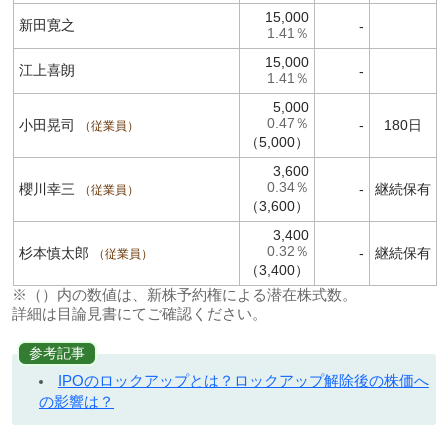
15,000
新田寛之
-
1.41％
15,000
江上喜朗
-
1.41％
5,000
0.47％
小田晃司
-
180日
従業員
（5,000）
3,600
0.34％
櫻川幸三
-
継続保有
従業員
（3,600）
3,400
0.32％
杉本慎太郎
-
継続保有
従業員
（3,400）
※（）内の数値は、新株予約権による潜在株式数。
詳細は目論見書にてご確認ください。
参考記事
IPOのロックアップとは？ロックアップ解除後の株価へ
の影響は？