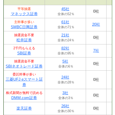
45社
平等抽選
0社
マネックス証券
全体の52％
61社
主幹事が多い
20社
SMBC日興証券
全体の71％
21社
抽選資金不要
0社
松井証券
全体の24％
82社
2千円もらえる
7社
SBI証券
全体の95％
5社
抽選資金不要
0社
SBIネオトレード証券
全体の6％
委託幹事が多い
24社
三菱UFJ eスマート証
0社
全体の28％
券
3社
株式新聞が無料で読める
0社
DMM.com証券
全体の3％
26社
楽天証券
0社
全体の30％