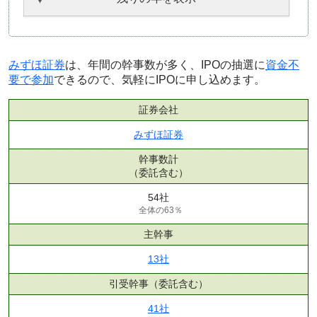
みずほ証券
は、年間の幹事数が多く、IPOの抽選に
資金不
要で参加
できるので、気軽にIPOに申し込めます。
証券会社
みずほ証券
幹事数計
（委託含む）
54社
全体の63％
主幹事
13社
引受幹事
（委託含む）
41社