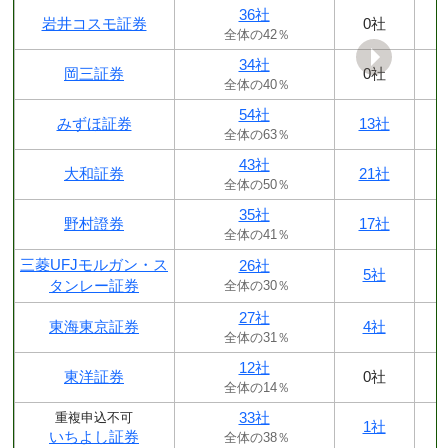
36社
岩井コスモ証券
0社
全体の42％
34社
岡三証券
0社
全体の40％
54社
みずほ証券
13社
全体の63％
43社
大和証券
21社
全体の50％
35社
野村證券
17社
全体の41％
三菱UFJモルガン・ス
26社
5社
タンレー証券
全体の30％
27社
東海東京証券
4社
全体の31％
12社
東洋証券
0社
全体の14％
33社
重複申込不可
1社
いちよし証券
全体の38％