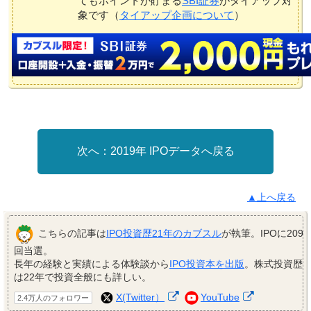
てもポイントが貯まる
SBI証券
がタイアップ対
象です（
タイアップ企画について
）
2019年 IPOデータへ戻る
▲上へ戻る
こちらの記事は
IPO投資歴21年のカブスル
が執筆。IPOに209
回当選。
長年の経験と実績による体験談から
IPO投資本を出版
。株式投資歴
は22年で投資全般にも詳しい。
X(Twitter）
YouTube
2.4万人のフォロワー