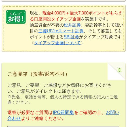
現在、
現金4,000円＋最大7,000ポイントがもらえ
る口座開設タイアップ企画
を実施中です。
抽選資金が不要の
松井証券
、委託幹事として狙い
目の
三菱UFJ eスマート証券
、そして落選しても
ポイントが貯まる
SBI証券
がタイアップ対象です
（
タイアップ企画について
）
ご意見箱（投書/返答不可）
ご意見、ご要望、ご感想などお気軽にお寄せくださ
い。ご意見がダイレクトに届きます。
※氏名、電話番号等、個人の特定できる情報の記入はご遠
慮ください。
返答が必要なご質問は
IPO質問集
をご確認の上、
お問い
合わせ
よりご連絡ください。