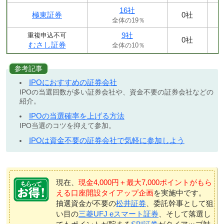
16社
極東証券
0社
全体の19％
9社
重複申込不可
0社
むさし証券
全体の10％
参考記事
IPOにおすすめの証券会社
IPOの当選回数が多い証券会社や、資金不要の証券会社などの
紹介。
IPOの当選確率を上げる方法
IPO当選のコツを抑えて参加。
IPOは資金不要の証券会社で気軽に参加しよう
現在、
現金4,000円＋最大7,000ポイントがもら
える口座開設タイアップ企画
を実施中です。
抽選資金が不要の
松井証券
、委託幹事として狙
い目の
三菱UFJ eスマート証券
、そして落選し