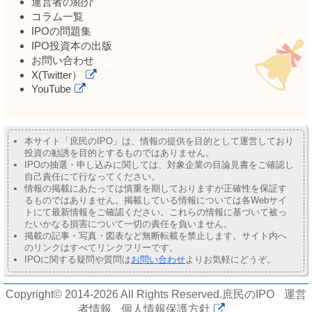
運営者の紹介
コラム一覧
IPOの問題集
IPO投資本の出版
お問い合わせ
X(Twitter）
YouTube
本サイト「庶民のIPO」は、情報の提供を目的として運営しており
投資の勧誘を目的とするものではありません。
IPOの抽選・申し込みに関しては、対象企業の目論見書をご確認し
自己責任にて行なってください。
情報の掲載にあたっては慎重を期しておりますが正確性を保証す
るものではありません。掲載している情報については各Webサイ
トにて最新情報をご確認ください。これらの情報に基づいて被っ
たいかなる損害について一切の責任を負いません。
掲載の記事・写真・図表など無断転載を禁止します。サイト内へ
のリンクはすべてリンクフリーです。
IPOに関する疑問や質問は
お問い合わせ
よりお気軽にどうぞ。
Copyright© 2014-2026 All Rights Reserved.
庶民のIPO
運営
者情報
個人情報保護方針